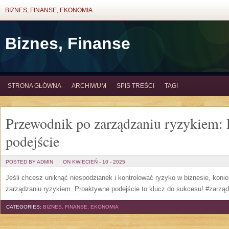
BIZNES, FINANSE, EKONOMIA
Biznes, Finanse
STRONA GŁÓWNA
ARCHIWUM
SPIS TREŚCI
TAGI
Przewodnik po zarządzaniu ryzykiem:
podejście
POSTED BY ADMIN
ON KWIECIEŃ - 10 - 2025
Jeśli chcesz uniknąć niespodzianek i kontrolować ryzyko w biznesie, konie
zarządzaniu ryzykiem. Proaktywne podejście to klucz do sukcesu! #zarzą
CATEGORIES:
BIZNES, FINANSE, EKONOMIA