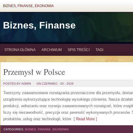
BIZNES, FINANSE, EKONOMIA
Biznes, Finanse
STRONA GŁÓWNA
ARCHIWUM
SPIS TREŚCI
TAGI
Przemysł w Polsce
POSTED BY ADMIN
ON CZERWIEC - 30 - 2026
Tworzymy zaawansowane rozwiązania przeznaczone dla przemysłu, dosta
urządzenia wykorzystujące technologię wysokiego ciśnienia. Nasza działaln
produkcji, wdrażaniu oraz rozwoju zaawansowanych rozwiązań, które znajd
liczy się niezawodność, precyzja oraz pewność wykonywanych procesów. St
produktów, usług oraz technologii, które
[ Read More ]
CATEGORIES:
BIZNES, FINANSE, EKONOMIA