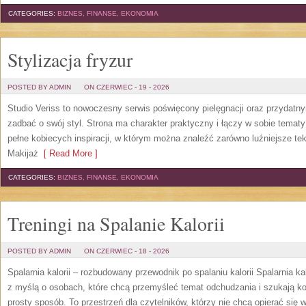
CATEGORIES:
BIZNES, FINANSE, EKONOMIA
Stylizacja fryzur
POSTED BY ADMIN
ON CZERWIEC - 19 - 2026
Studio Veriss to nowoczesny serwis poświęcony pielęgnacji oraz przydatn
zadbać o swój styl. Strona ma charakter praktyczny i łączy w sobie temat
pełne kobiecych inspiracji, w którym można znaleźć zarówno luźniejsze tek
Makijaż
[ Read More ]
CATEGORIES:
BIZNES, FINANSE, EKONOMIA
Treningi na Spalanie Kalorii
POSTED BY ADMIN
ON CZERWIEC - 18 - 2026
Spalarnia kalorii – rozbudowany przewodnik po spalaniu kalorii Spalarnia ka
z myślą o osobach, które chcą przemyśleć temat odchudzania i szukają k
prosty sposób. To przestrzeń dla czytelników, którzy nie chcą opierać się 