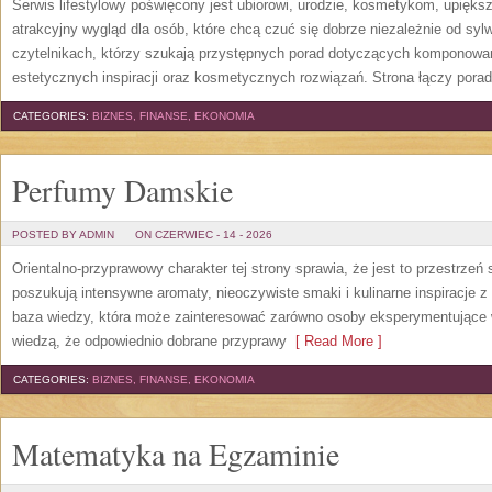
Serwis lifestylowy poświęcony jest ubiorowi, urodzie, kosmetykom, upięk
atrakcyjny wygląd dla osób, które chcą czuć się dobrze niezależnie od syl
czytelnikach, którzy szukają przystępnych porad dotyczących komponowani
estetycznych inspiracji oraz kosmetycznych rozwiązań. Strona łączy pora
CATEGORIES:
BIZNES, FINANSE, EKONOMIA
Perfumy Damskie
POSTED BY ADMIN
ON CZERWIEC - 14 - 2026
Orientalno-przyprawowy charakter tej strony sprawia, że jest to przestrzeń
poszukują intensywne aromaty, nieoczywiste smaki i kulinarne inspiracje z 
baza wiedzy, która może zainteresować zarówno osoby eksperymentujące w 
wiedzą, że odpowiednio dobrane przyprawy
[ Read More ]
CATEGORIES:
BIZNES, FINANSE, EKONOMIA
Matematyka na Egzaminie