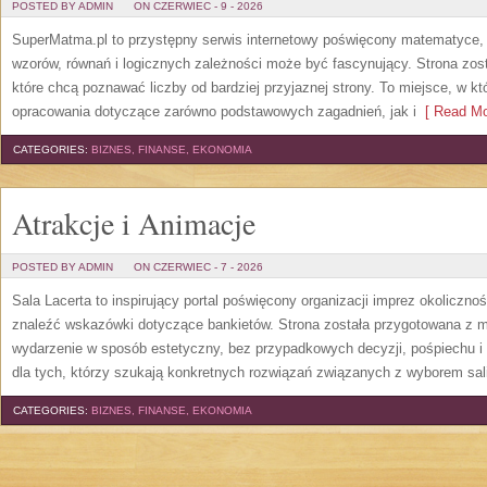
POSTED BY ADMIN
ON CZERWIEC - 9 - 2026
SuperMatma.pl to przystępny serwis internetowy poświęcony matematyce, k
wzorów, równań i logicznych zależności może być fascynujący. Strona zos
które chcą poznawać liczby od bardziej przyjaznej strony. To miejsce, w 
opracowania dotyczące zarówno podstawowych zagadnień, jak i
[ Read Mo
CATEGORIES:
BIZNES, FINANSE, EKONOMIA
Atrakcje i Animacje
POSTED BY ADMIN
ON CZERWIEC - 7 - 2026
Sala Lacerta to inspirujący portal poświęcony organizacji imprez okoliczn
znaleźć wskazówki dotyczące bankietów. Strona została przygotowana z m
wydarzenie w sposób estetyczny, bez przypadkowych decyzji, pośpiechu i
dla tych, którzy szukają konkretnych rozwiązań związanych z wyborem sali
CATEGORIES:
BIZNES, FINANSE, EKONOMIA