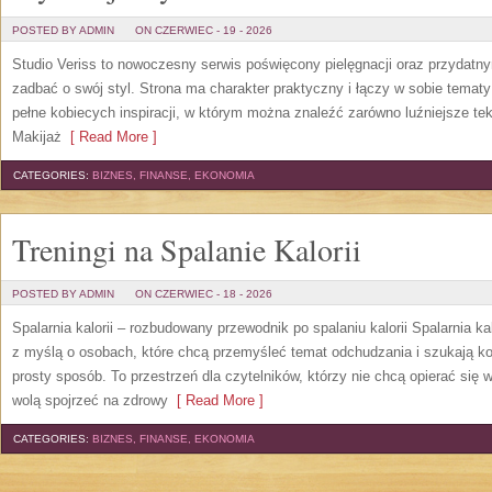
POSTED BY ADMIN
ON CZERWIEC - 19 - 2026
Studio Veriss to nowoczesny serwis poświęcony pielęgnacji oraz przydatn
zadbać o swój styl. Strona ma charakter praktyczny i łączy w sobie temat
pełne kobiecych inspiracji, w którym można znaleźć zarówno luźniejsze tek
Makijaż
[ Read More ]
CATEGORIES:
BIZNES, FINANSE, EKONOMIA
Treningi na Spalanie Kalorii
POSTED BY ADMIN
ON CZERWIEC - 18 - 2026
Spalarnia kalorii – rozbudowany przewodnik po spalaniu kalorii Spalarnia ka
z myślą o osobach, które chcą przemyśleć temat odchudzania i szukają k
prosty sposób. To przestrzeń dla czytelników, którzy nie chcą opierać się 
wolą spojrzeć na zdrowy
[ Read More ]
CATEGORIES:
BIZNES, FINANSE, EKONOMIA