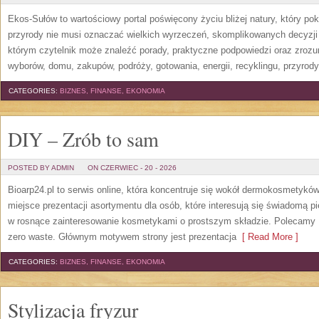
Ekos-Sułów to wartościowy portal poświęcony życiu bliżej natury, który p
przyrody nie musi oznaczać wielkich wyrzeczeń, skomplikowanych decyzji
którym czytelnik może znaleźć porady, praktyczne podpowiedzi oraz zroz
wyborów, domu, zakupów, podróży, gotowania, energii, recyklingu, przyrod
CATEGORIES:
BIZNES, FINANSE, EKONOMIA
DIY – Zrób to sam
POSTED BY ADMIN
ON CZERWIEC - 20 - 2026
Bioarp24.pl to serwis online, która koncentruje się wokół dermokosmetykó
miejsce prezentacji asortymentu dla osób, które interesują się świadomą pie
w rosnące zainteresowanie kosmetykami o prostszym składzie. Polecamy P
zero waste. Głównym motywem strony jest prezentacja
[ Read More ]
CATEGORIES:
BIZNES, FINANSE, EKONOMIA
Stylizacja fryzur