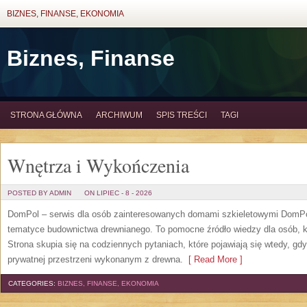
BIZNES, FINANSE, EKONOMIA
Biznes, Finanse
STRONA GŁÓWNA
ARCHIWUM
SPIS TREŚCI
TAGI
Wnętrza i Wykończenia
POSTED BY ADMIN
ON LIPIEC - 8 - 2026
DomPol – serwis dla osób zainteresowanych domami szkieletowymi DomPol
tematyce budownictwa drewnianego. To pomocne źródło wiedzy dla osób, kt
Strona skupia się na codziennych pytaniach, które pojawiają się wtedy, g
prywatnej przestrzeni wykonanym z drewna.
[ Read More ]
CATEGORIES:
BIZNES, FINANSE, EKONOMIA