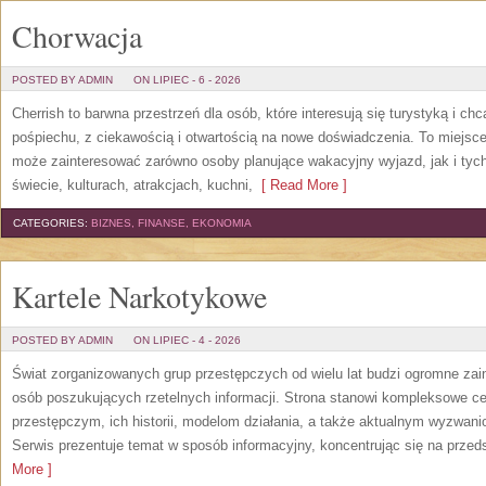
Chorwacja
POSTED BY ADMIN
ON LIPIEC - 6 - 2026
Cherrish to barwna przestrzeń dla osób, które interesują się turystyką i 
pośpiechu, z ciekawością i otwartością na nowe doświadczenia. To miejsce
może zainteresować zarówno osoby planujące wakacyjny wyjazd, jak i tych,
świecie, kulturach, atrakcjach, kuchni,
[ Read More ]
CATEGORIES:
BIZNES, FINANSE, EKONOMIA
Kartele Narkotykowe
POSTED BY ADMIN
ON LIPIEC - 4 - 2026
Świat zorganizowanych grup przestępczych od wielu lat budzi ogromne zain
osób poszukujących rzetelnych informacji. Strona stanowi kompleksowe 
przestępczym, ich historii, modelom działania, a także aktualnym wyzwa
Serwis prezentuje temat w sposób informacyjny, koncentrując się na przed
More ]