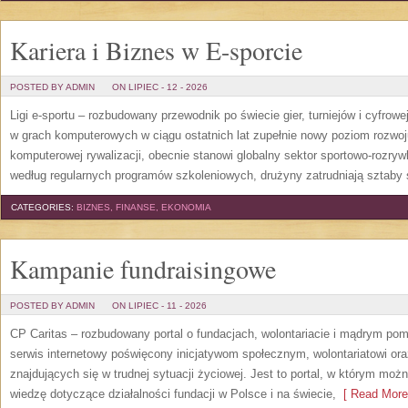
Kariera i Biznes w E-sporcie
POSTED BY ADMIN
ON LIPIEC - 12 - 2026
Ligi e-sportu – rozbudowany przewodnik po świecie gier, turniejów i cyfrowej
w grach komputerowych w ciągu ostatnich lat zupełnie nowy poziom rozwoj
komputerowej rywalizacji, obecnie stanowi globalny sektor sportowo-rozryw
według regularnych programów szkoleniowych, drużyny zatrudniają sztaby 
CATEGORIES:
BIZNES, FINANSE, EKONOMIA
Kampanie fundraisingowe
POSTED BY ADMIN
ON LIPIEC - 11 - 2026
CP Caritas – rozbudowany portal o fundacjach, wolontariacie i mądrym po
serwis internetowy poświęcony inicjatywom społecznym, wolontariatowi o
znajdujących się w trudnej sytuacji życiowej. Jest to portal, w którym mo
wiedzę dotyczące działalności fundacji w Polsce i na świecie,
[ Read More