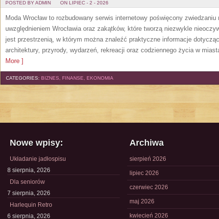
POSTED BY ADMIN
ON LIPIEC - 2 - 2026
Moda Wrocław to rozbudowany serwis internetowy poświęcony zwiedzaniu
uwzględnieniem Wrocławia oraz zakątków, które tworzą niezwykle nieoczywi
jest przestrzenią, w którym można znaleźć praktyczne informacje dotyczące 
architektury, przyrody, wydarzeń, rekreacji oraz codziennego życia w mias
More ]
CATEGORIES:
BIZNES, FINANSE, EKONOMIA
Nowe wpisy:
Archiwa
Układanie jadłospisu
sierpień 2026
8 sierpnia, 2026
lipiec 2026
Dla seniorów
czerwiec 2026
7 sierpnia, 2026
maj 2026
Harlequin Retro
kwiecień 2026
6 sierpnia, 2026