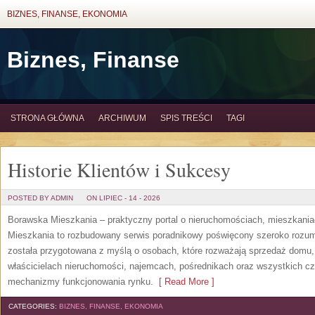
BIZNES, FINANSE, EKONOMIA
Biznes, Finanse
STRONA GŁÓWNA
ARCHIWUM
SPIS TREŚCI
TAGI
Historie Klientów i Sukcesy
POSTED BY ADMIN
ON LIPIEC - 14 - 2026
Borawska Mieszkania – praktyczny portal o nieruchomościach, mieszkani
Mieszkania to rozbudowany serwis poradnikowy poświęcony szeroko rozum
została przygotowana z myślą o osobach, które rozważają sprzedaż domu, 
właścicielach nieruchomości, najemcach, pośrednikach oraz wszystkich cz
mechanizmy funkcjonowania rynku.
[ Read More ]
CATEGORIES:
BIZNES, FINANSE, EKONOMIA