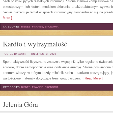
osób poszukujących rzetelnych informacji. Strona stanowi kompleksowe 
przestępczym, ich historii, modelom działania, a także aktualnym wyzwa
Serwis prezentuje temat w sposób informacyjny, koncentrując się na przed
More ]
CATEGORIES:
BIZNES, FINANSE, EKONOMIA
Kardio i wytrzymałość
POSTED BY ADMIN
ON LIPIEC - 3 - 2026
Sport i aktywność fizyczna to znacznie więcej niż tylko regularne ćwiczeni
zdrowie, dobre samopoczucie oraz codzienną energię. Strona poświęcona 
centrum wiedzy, w którym każdy miłośnik ruchu – zarówno początkujący, 
wartościowe materiały dotyczące treningów, ćwiczeń,
[ Read More ]
CATEGORIES:
BIZNES, FINANSE, EKONOMIA
Jelenia Góra