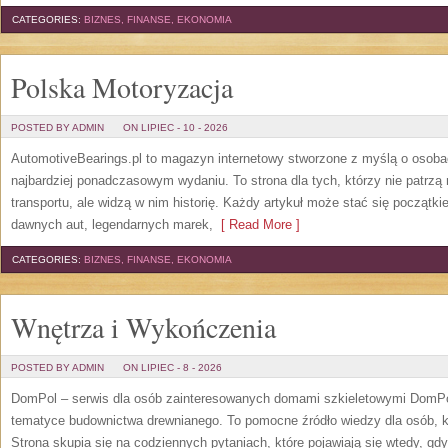
CATEGORIES:
BIZNES, FINANSE, EKONOMIA
Polska Motoryzacja
POSTED BY ADMIN
ON LIPIEC - 10 - 2026
AutomotiveBearings.pl to magazyn internetowy stworzone z myślą o osobac
najbardziej ponadczasowym wydaniu. To strona dla tych, którzy nie patrz
transportu, ale widzą w nim historię. Każdy artykuł może stać się początk
dawnych aut, legendarnych marek,
[ Read More ]
CATEGORIES:
BIZNES, FINANSE, EKONOMIA
Wnętrza i Wykończenia
POSTED BY ADMIN
ON LIPIEC - 8 - 2026
DomPol – serwis dla osób zainteresowanych domami szkieletowymi DomPol
tematyce budownictwa drewnianego. To pomocne źródło wiedzy dla osób, kt
Strona skupia się na codziennych pytaniach, które pojawiają się wtedy, g