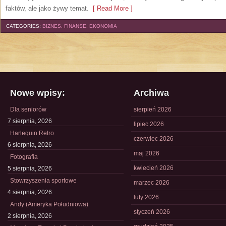
faktów, ale jako żywy temat.
[ Read More ]
CATEGORIES:
BIZNES, FINANSE, EKONOMIA
Nowe wpisy:
Archiwa
Dla seniorów
sierpień 2026
7 sierpnia, 2026
lipiec 2026
Harlequin Retro
czerwiec 2026
6 sierpnia, 2026
maj 2026
Fotografia
kwiecień 2026
5 sierpnia, 2026
Stowrzyszenia sportowe
marzec 2026
4 sierpnia, 2026
luty 2026
Andy (Ameryka Południowa)
styczeń 2026
2 sierpnia, 2026