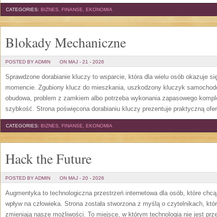
CATEGORIES:
BIZNES, FINANSE, EKONOMIA
Blokady Mechaniczne
POSTED BY ADMIN
ON MAJ - 21 - 2026
Sprawdzone dorabianie kluczy to wsparcie, która dla wielu osób okazuje 
momencie. Zgubiony klucz do mieszkania, uszkodzony kluczyk samochodowy
obudowa, problem z zamkiem albo potrzeba wykonania zapasowego kompletu
szybkość. Strona poświęcona dorabianiu kluczy prezentuje praktyczną ofe
CATEGORIES:
BIZNES, FINANSE, EKONOMIA
Hack the Future
POSTED BY ADMIN
ON MAJ - 20 - 2026
Augmentyka to technologiczna przestrzeń internetowa dla osób, które chcą
wpływ na człowieka. Strona została stworzona z myślą o czytelnikach, którz
zmieniają nasze możliwości. To miejsce, w którym technologia nie jest prz