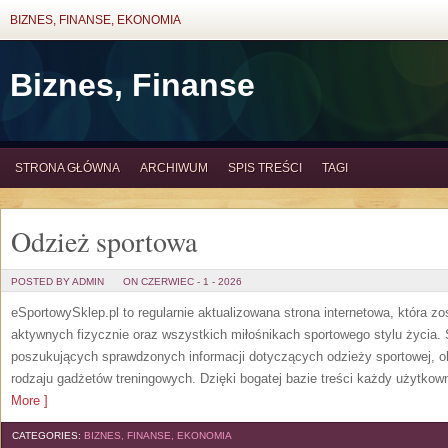
BIZNES, FINANSE, EKONOMIA
Biznes, Finanse
STRONA GŁÓWNA
ARCHIWUM
SPIS TREŚCI
TAGI
Odzież sportowa
POSTED BY ADMIN
ON CZERWIEC - 1 - 2026
eSportowySklep.pl to regularnie aktualizowana strona internetowa, która z
aktywnych fizycznie oraz wszystkich miłośnikach sportowego stylu życia. 
poszukujących sprawdzonych informacji dotyczących odzieży sportowej, o
rodzaju gadżetów treningowych. Dzięki bogatej bazie treści każdy użytkown
More ]
CATEGORIES:
BIZNES, FINANSE, EKONOMIA