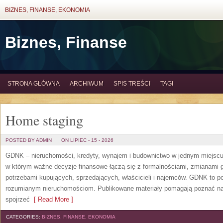
BIZNES, FINANSE, EKONOMIA
Biznes, Finanse
STRONA GŁÓWNA
ARCHIWUM
SPIS TREŚCI
TAGI
Home staging
POSTED BY ADMIN
ON LIPIEC - 15 - 2026
GDNK – nieruchomości, kredyty, wynajem i budownictwo w jednym miejscu
w którym ważne decyzje finansowe łączą się z formalnościami, zmianami 
potrzebami kupujących, sprzedających, właścicieli i najemców. GDNK to p
rozumianym nieruchomościom. Publikowane materiały pomagają poznać n
spojrzeć
[ Read More ]
CATEGORIES:
BIZNES, FINANSE, EKONOMIA