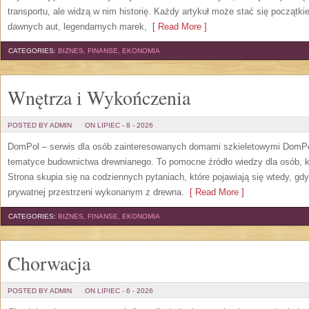
transportu, ale widzą w nim historię. Każdy artykuł może stać się początk
dawnych aut, legendarnych marek,
[ Read More ]
CATEGORIES:
BIZNES, FINANSE, EKONOMIA
Wnętrza i Wykończenia
POSTED BY ADMIN
ON LIPIEC - 8 - 2026
DomPol – serwis dla osób zainteresowanych domami szkieletowymi DomPol
tematyce budownictwa drewnianego. To pomocne źródło wiedzy dla osób, kt
Strona skupia się na codziennych pytaniach, które pojawiają się wtedy, g
prywatnej przestrzeni wykonanym z drewna.
[ Read More ]
CATEGORIES:
BIZNES, FINANSE, EKONOMIA
Chorwacja
POSTED BY ADMIN
ON LIPIEC - 6 - 2026