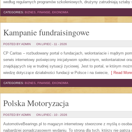
według regularnych programów szkoleniowych, drużyny zatrudniają sztaby 
CATEGORIES:
BIZNES, FINANSE, EKONOMIA
Kampanie fundraisingowe
POSTED BY ADMIN
ON LIPIEC - 11 - 2026
CP Caritas – rozbudowany portal o fundacjach, wolontariacie i mądrym po
serwis internetowy poświęcony inicjatywom społecznym, wolontariatowi o
znajdujących się w trudnej sytuacji życiowej. Jest to portal, w którym mo
wiedzę dotyczące działalności fundacji w Polsce i na świecie,
[ Read More
CATEGORIES:
BIZNES, FINANSE, EKONOMIA
Polska Motoryzacja
POSTED BY ADMIN
ON LIPIEC - 10 - 2026
AutomotiveBearings.pl to magazyn internetowy stworzone z myślą o osobac
najbardziej ponadczasowym wydaniu. To strona dla tych, którzy nie patrz