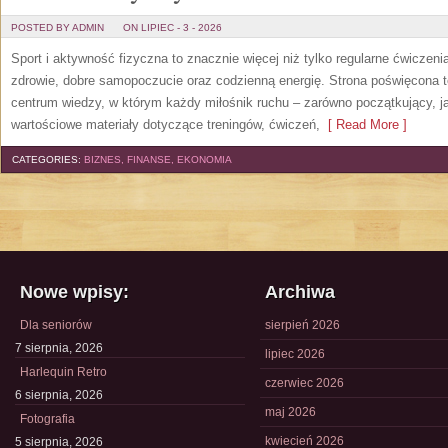
POSTED BY ADMIN
ON LIPIEC - 3 - 2026
Sport i aktywność fizyczna to znacznie więcej niż tylko regularne ćwiczeni
zdrowie, dobre samopoczucie oraz codzienną energię. Strona poświęcona 
centrum wiedzy, w którym każdy miłośnik ruchu – zarówno początkujący, 
wartościowe materiały dotyczące treningów, ćwiczeń,
[ Read More ]
CATEGORIES:
BIZNES, FINANSE, EKONOMIA
Nowe wpisy:
Archiwa
Dla seniorów
sierpień 2026
7 sierpnia, 2026
lipiec 2026
Harlequin Retro
czerwiec 2026
6 sierpnia, 2026
maj 2026
Fotografia
kwiecień 2026
5 sierpnia, 2026