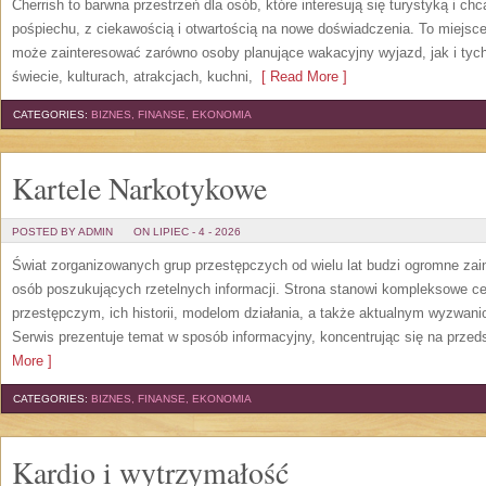
Cherrish to barwna przestrzeń dla osób, które interesują się turystyką i 
pośpiechu, z ciekawością i otwartością na nowe doświadczenia. To miejsce
może zainteresować zarówno osoby planujące wakacyjny wyjazd, jak i tych,
świecie, kulturach, atrakcjach, kuchni,
[ Read More ]
CATEGORIES:
BIZNES, FINANSE, EKONOMIA
Kartele Narkotykowe
POSTED BY ADMIN
ON LIPIEC - 4 - 2026
Świat zorganizowanych grup przestępczych od wielu lat budzi ogromne zain
osób poszukujących rzetelnych informacji. Strona stanowi kompleksowe 
przestępczym, ich historii, modelom działania, a także aktualnym wyzwa
Serwis prezentuje temat w sposób informacyjny, koncentrując się na przed
More ]
CATEGORIES:
BIZNES, FINANSE, EKONOMIA
Kardio i wytrzymałość