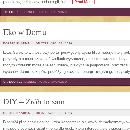
produktów, usług oraz technologii, które
[ Read More ]
CATEGORIES:
BIZNES, FINANSE, EKONOMIA
Eko w Domu
POSTED BY ADMIN
ON CZERWIEC - 27 - 2026
Ekos-Sułów to wartościowy portal poświęcony życiu bliżej natury, który p
przyrody nie musi oznaczać wielkich wyrzeczeń, skomplikowanych decyzji
którym czytelnik może znaleźć porady, praktyczne podpowiedzi oraz zroz
wyborów, domu, zakupów, podróży, gotowania, energii, recyklingu, przyrod
CATEGORIES:
BIZNES, FINANSE, EKONOMIA
DIY – Zrób to sam
POSTED BY ADMIN
ON CZERWIEC - 20 - 2026
Bioarp24.pl to serwis online, która koncentruje się wokół dermokosmetykó
miejsce prezentacji asortymentu dla osób, które interesują się świadomą pie