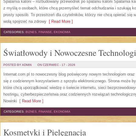
Spalarnia kalorii – rozbudowany przewodnik po spalaniu kalorii Spalarnia ka
z myślą o osobach, które chcą przemyśleć temat odchudzania i szukają k
prosty sposób. To przestrzeń dla czytelników, którzy nie chcą opierać się 
wolą spojrzeć na zdrowy
[ Read More ]
CATEGORIES:
BIZNES, FINANSE, EKONOMIA
Światłowody i Nowoczesne Technolog
POSTED BY ADMIN
ON CZERWIEC - 17 - 2026
Internat.com.pl to nowoczesny blog poświęcony nowym technologiom oraz 
się z codziennym korzystaniem z sprzętu elektronicznego. Strona może b
które chcą uporządkować wiedzę o świecie internetu, sieci bezprzewodowy
hostingu, cyberbezpieczeństwa oraz codziennych rozwiązań technologicznyc
Nowinki
[ Read More ]
CATEGORIES:
BIZNES, FINANSE, EKONOMIA
Kosmetyki i Pielęgnacja