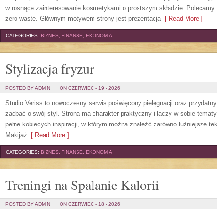
w rosnące zainteresowanie kosmetykami o prostszym składzie. Polecamy P
zero waste. Głównym motywem strony jest prezentacja
[ Read More ]
CATEGORIES:
BIZNES, FINANSE, EKONOMIA
Stylizacja fryzur
POSTED BY ADMIN
ON CZERWIEC - 19 - 2026
Studio Veriss to nowoczesny serwis poświęcony pielęgnacji oraz przydatn
zadbać o swój styl. Strona ma charakter praktyczny i łączy w sobie temat
pełne kobiecych inspiracji, w którym można znaleźć zarówno luźniejsze tek
Makijaż
[ Read More ]
CATEGORIES:
BIZNES, FINANSE, EKONOMIA
Treningi na Spalanie Kalorii
POSTED BY ADMIN
ON CZERWIEC - 18 - 2026