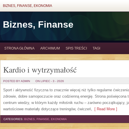
BIZNES, FINANSE, EKONOMIA
Biznes, Finanse
STRONA GŁÓWNA
ARCHIWUM
SPIS TREŚCI
TAGI
Kardio i wytrzymałość
POSTED BY ADMIN
ON LIPIEC - 3 - 2026
Sport i aktywność fizyczna to znacznie więcej niż tylko regularne ćwiczeni
zdrowie, dobre samopoczucie oraz codzienną energię. Strona poświęcona 
centrum wiedzy, w którym każdy miłośnik ruchu – zarówno początkujący, 
wartościowe materiały dotyczące treningów, ćwiczeń,
[ Read More ]
CATEGORIES:
BIZNES, FINANSE, EKONOMIA