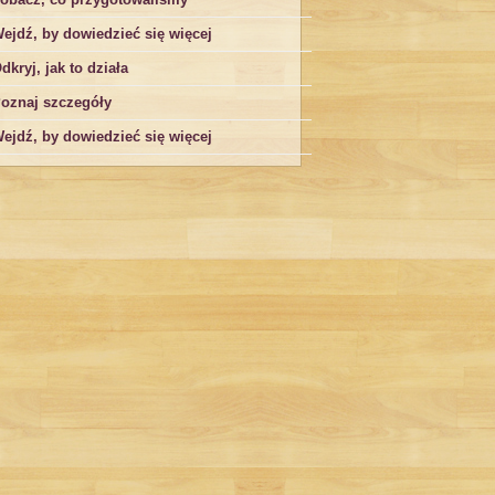
ejdź, by dowiedzieć się więcej
dkryj, jak to działa
oznaj szczegóły
ejdź, by dowiedzieć się więcej