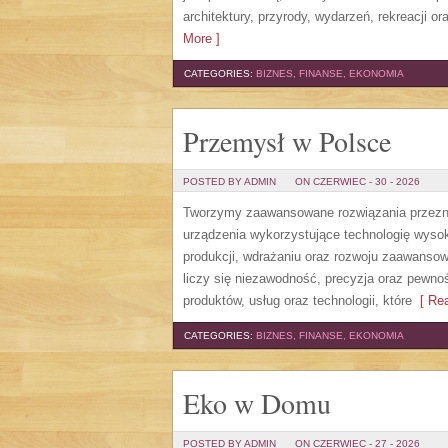
architektury, przyrody, wydarzeń, rekreacji 
More ]
CATEGORIES:
BIZNES, FINANSE, EKONOMIA
Przemysł w Polsce
POSTED BY ADMIN
ON CZERWIEC - 30 - 2026
Tworzymy zaawansowane rozwiązania przezna
urządzenia wykorzystujące technologię wysoki
produkcji, wdrażaniu oraz rozwoju zaawansow
liczy się niezawodność, precyzja oraz pewno
produktów, usług oraz technologii, które
[ Rea
CATEGORIES:
BIZNES, FINANSE, EKONOMIA
Eko w Domu
POSTED BY ADMIN
ON CZERWIEC - 27 - 2026