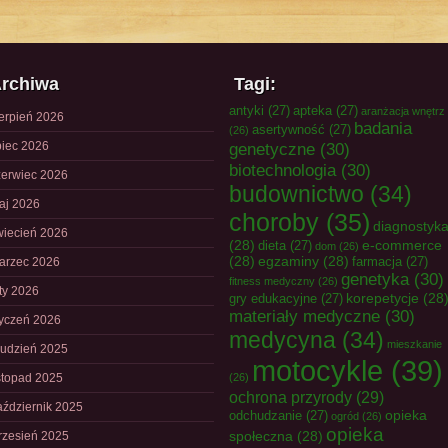
rchiwa
Tagi:
antyki
(27)
apteka
(27)
aranżacja wnętrz
ierpień 2026
badania
asertywność
(27)
(26)
piec 2026
genetyczne
(30)
biotechnologia
(30)
zerwiec 2026
budownictwo
(34)
aj 2026
choroby
(35)
diagnostyk
wiecień 2026
(28)
e-commerce
dieta
(27)
dom
(26)
(28)
egzaminy
(28)
farmacja
(27)
arzec 2026
genetyka
(30)
fitness medyczny
(26)
uty 2026
korepetycje
(28
gry edukacyjne
(27)
materiały medyczne
(30)
tyczeń 2026
medycyna
(34)
mieszkanie
rudzień 2025
motocykle
(39)
istopad 2025
(26)
ochrona przyrody
(29)
aździernik 2025
opieka
odchudzanie
(27)
ogród
(26)
opieka
społeczna
(28)
rzesień 2025