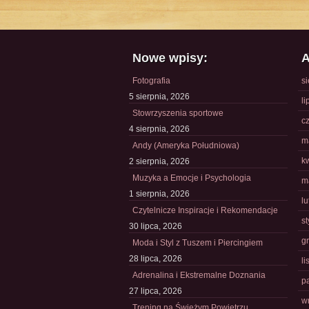
Nowe wpisy:
A
Fotografia
s
5 sierpnia, 2026
li
Stowrzyszenia sportowe
c
4 sierpnia, 2026
m
Andy (Ameryka Południowa)
k
2 sierpnia, 2026
Muzyka a Emocje i Psychologia
m
1 sierpnia, 2026
l
Czytelnicze Inspiracje i Rekomendacje
s
30 lipca, 2026
g
Moda i Styl z Tuszem i Piercingiem
28 lipca, 2026
l
Adrenalina i Ekstremalne Doznania
p
27 lipca, 2026
w
Trening na Świeżym Powietrzu