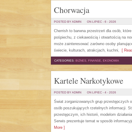
Chorwacja
POSTED BY ADMIN
ON LIPIEC - 6 - 2026
Cherrish to barwna przestrzeń dla osób, któr
pośpiechu, z ciekawością i otwartością na n
może zainteresować zarówno osoby planujące w
świecie, kulturach, atrakcjach, kuchni,
[ Read
CATEGORIES:
BIZNES, FINANSE, EKONOMIA
Kartele Narkotykowe
POSTED BY ADMIN
ON LIPIEC - 4 - 2026
Świat zorganizowanych grup przestępczych od
osób poszukujących rzetelnych informacji. 
przestępczym, ich historii, modelom działa
Serwis prezentuje temat w sposób informacyj
More ]