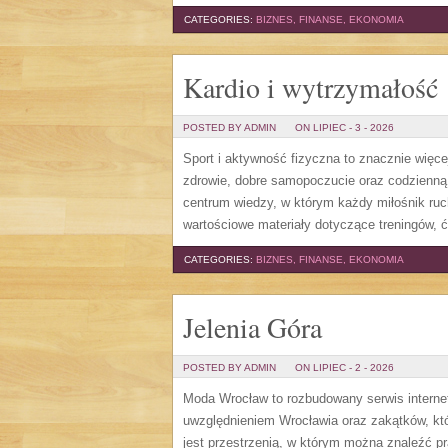
CATEGORIES:
BIZNES, FINANSE, EKONOMIA
Kardio i wytrzymałość
POSTED BY ADMIN
ON LIPIEC - 3 - 2026
Sport i aktywność fizyczna to znacznie więcej
zdrowie, dobre samopoczucie oraz codzienną
centrum wiedzy, w którym każdy miłośnik ru
wartościowe materiały dotyczące treningów, 
CATEGORIES:
BIZNES, FINANSE, EKONOMIA
Jelenia Góra
POSTED BY ADMIN
ON LIPIEC - 2 - 2026
Moda Wrocław to rozbudowany serwis intern
uwzględnieniem Wrocławia oraz zakątków, któ
jest przestrzenią, w którym można znaleźć pra