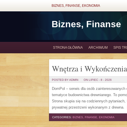
BIZNES, FINANSE, EKONOMIA
Biznes, Finanse
STRONA GŁÓWNA
ARCHIWUM
SPIS TR
Wnętrza i Wykończenia
POSTED BY ADMIN
ON LIPIEC - 8 - 2026
DomPol – serwis dla osób zainteresowanych
tematyce budownictwa drewnianego. To pomocn
Strona skupia się na codziennych pytaniach,
prywatnej przestrzeni wykonanym z drewna.
[
CATEGORIES:
BIZNES, FINANSE, EKONOMIA