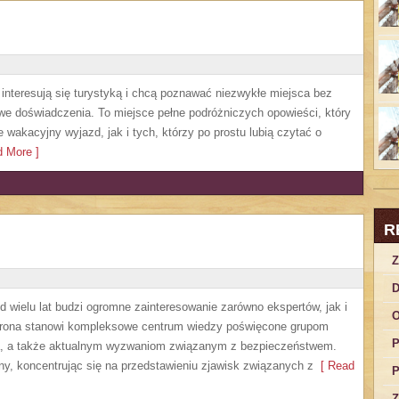
e interesują się turystyką i chcą poznawać niezwykłe miejsca bez
owe doświadczenia. To miejsce pełne podróżniczych opowieści, który
akacyjny wyjazd, jak i tych, którzy po prostu lubią czytać o
 More ]
R
Z
D
 wielu lat budzi ogromne zainteresowanie zarówno ekspertów, jak i
O
Strona stanowi kompleksowe centrum wiedzy poświęcone grupom
P
nia, a także aktualnym wyzwaniom związanym z bezpieczeństwem.
ny, koncentrując się na przedstawieniu zjawisk związanych z
[ Read
P
Z