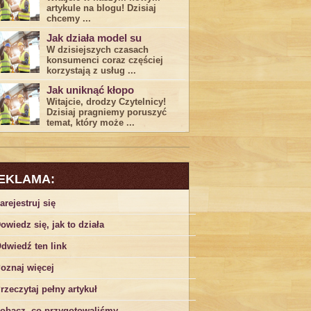
artykule na blogu! Dzisiaj
chcemy ...
Jak działa model su
W dzisiejszych czasach
konsumenci ‌coraz częściej
korzystają z usług⁤ ...
Jak uniknąć kłopo
Witajcie, drodzy Czytelnicy!
Dzisiaj pragniemy poruszyć
temat, który może ...
EKLAMA:
arejestruj się
owiedz się, jak to działa
dwiedź ten link
oznaj więcej
rzeczytaj pełny artykuł
obacz, co przygotowaliśmy