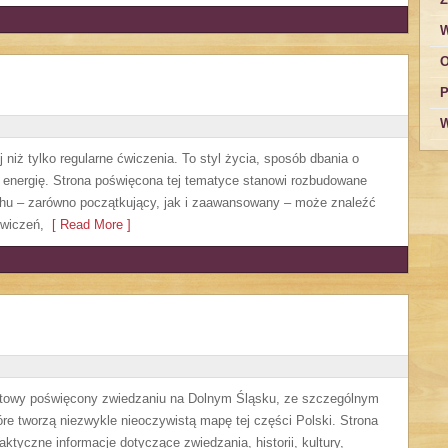
W
O
P
W
 niż tylko regularne ćwiczenia. To styl życia, sposób dbania o
 energię. Strona poświęcona tej tematyce stanowi rozbudowane
chu – zarówno początkujący, jak i zaawansowany – może znaleźć
ćwiczeń,
[ Read More ]
etowy poświęcony zwiedzaniu na Dolnym Śląsku, ze szczególnym
re tworzą niezwykle nieoczywistą mapę tej części Polski. Strona
ktyczne informacje dotyczące zwiedzania, historii, kultury,