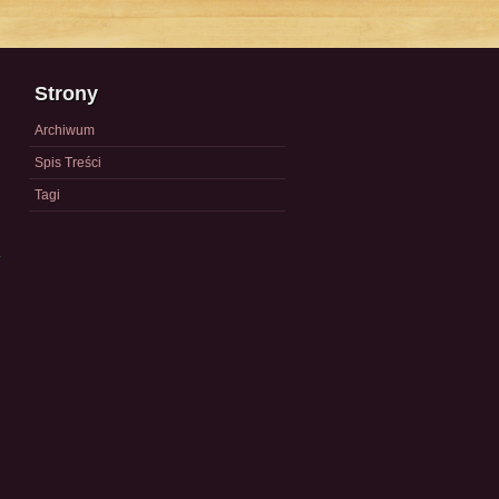
Strony
Archiwum
Spis Treści
Tagi
a
)