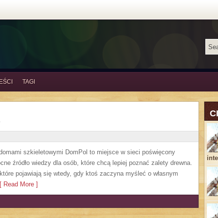
EŚCI
TAGI
C
 domami szkieletowymi DomPol to miejsce w sieci poświęcony
inte
e źródło wiedzy dla osób, które chcą lepiej poznać zalety drewna.
 które pojawiają się wtedy, gdy ktoś zaczyna myśleć o własnym
 Read More ]