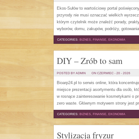
Ekos-Sułów to wartościowy portal poświęcony 
przyrody nie musi oznaczać wielkich wyrzec
którym czytelnik może znaleźć porady, prakt
wyborów, domu, zakupów, podróży, gotowania,
CATEGORIES:
BIZNES, FINANSE, EKONOMIA
DIY – Zrób to sam
POSTED BY ADMIN
ON CZERWIEC - 20 - 2026
Bioarp24.pl to serwis online, która koncent
miejsce prezentacji asortymentu dla osób, któ
w rosnące zainteresowanie kosmetykami o pr
zero waste. Głównym motywem strony jest pr
CATEGORIES:
BIZNES, FINANSE, EKONOMIA
Stylizacja fryzur