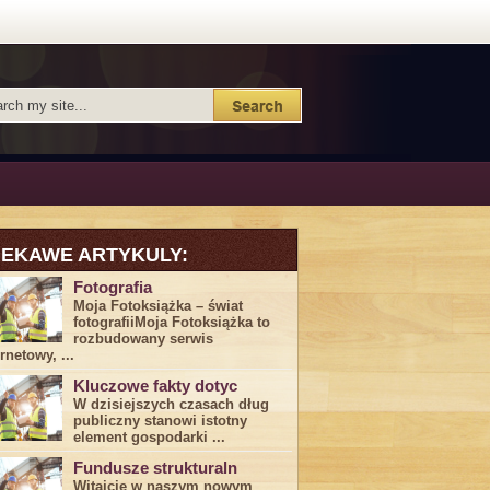
IEKAWE ARTYKULY:
Fotografia
Moja Fotoksiążka – świat
fotografiiMoja Fotoksiążka to
rozbudowany serwis
rnetowy, ...
Kluczowe fakty dotyc
W dzisiejszych czasach dług
publiczny stanowi istotny
element gospodarki ...
Fundusze strukturaln
Witajcie w naszym nowym