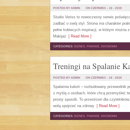
POSTED BY ADMIN
ON CZERWIEC - 19 - 2026
Studio Veriss to nowoczesny serwis poświęco
zadbać o swój styl. Strona ma charakter prak
pełne kobiecych inspiracji, w którym można z
Makijaż
[ Read More ]
CATEGORIES:
BIZNES, FINANSE, EKONOMIA
Treningi na Spalanie Ka
POSTED BY ADMIN
ON CZERWIEC - 18 - 2026
Spalarnia kalorii – rozbudowany przewodnik po 
z myślą o osobach, które chcą przemyśleć te
prosty sposób. To przestrzeń dla czytelników
wolą spojrzeć na zdrowy
[ Read More ]
CATEGORIES:
BIZNES, FINANSE, EKONOMIA