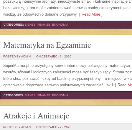
poszukują intensywne aromaty, nieoczywiste smaki i kulinarne inspiracje z 
baza wiedzy, która może zainteresować zarówno osoby eksperymentujące w 
wiedzą, że odpowiednio dobrane przyprawy
[ Read More ]
CATEGORIES:
BIZNES, FINANSE, EKONOMIA
Matematyka na Egzaminie
POSTED BY ADMIN
ON CZERWIEC - 9 - 2026
SuperMatma.pl to przystępny serwis internetowy poświęcony matematyce, k
wzorów, równań i logicznych zależności może być fascynujący. Strona zos
które chcą poznawać liczby od bardziej przyjaznej strony. To miejsce, w 
opracowania dotyczące zarówno podstawowych zagadnień, jak i
[ Read Mo
CATEGORIES:
BIZNES, FINANSE, EKONOMIA
Atrakcje i Animacje
POSTED BY ADMIN
ON CZERWIEC - 7 - 2026