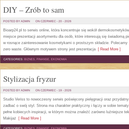
DIY – Zrób to sam
POSTED BY ADMIN
ON CZERWIEC - 20 - 2026
Bioarp24.pl to serwis online, która koncentruje się wokół dermokosmetykó
miejsce prezentacji asortymentu dla osób, które interesują się świadomą pie
w rosnące zainteresowanie kosmetykami o prostszym składzie. Polecamy P
zero waste. Głównym motywem strony jest prezentacja
[ Read More ]
CATEGORIES:
BIZNES, FINANSE, EKONOMIA
Stylizacja fryzur
POSTED BY ADMIN
ON CZERWIEC - 19 - 2026
Studio Veriss to nowoczesny serwis poświęcony pielęgnacji oraz przydatn
zadbać o swój styl. Strona ma charakter praktyczny i łączy w sobie temat
pełne kobiecych inspiracji, w którym można znaleźć zarówno luźniejsze tek
Makijaż
[ Read More ]
CATEGORIES:
BIZNES, FINANSE, EKONOMIA