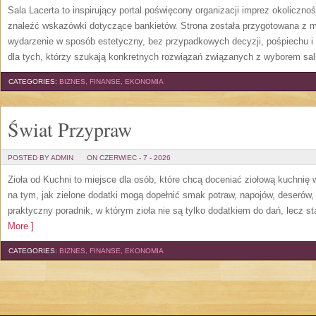
Sala Lacerta to inspirujący portal poświęcony organizacji imprez okoliczn
znaleźć wskazówki dotyczące bankietów. Strona została przygotowana z m
wydarzenie w sposób estetyczny, bez przypadkowych decyzji, pośpiechu i
dla tych, którzy szukają konkretnych rozwiązań związanych z wyborem sali
CATEGORIES:
BIZNES, FINANSE, EKONOMIA
Świat Przypraw
POSTED BY ADMIN
ON CZERWIEC - 7 - 2026
Zioła od Kuchni to miejsce dla osób, które chcą doceniać ziołową kuchnię
na tym, jak zielone dodatki mogą dopełnić smak potraw, napojów, deserów
praktyczny poradnik, w którym zioła nie są tylko dodatkiem do dań, lecz s
More ]
CATEGORIES:
BIZNES, FINANSE, EKONOMIA