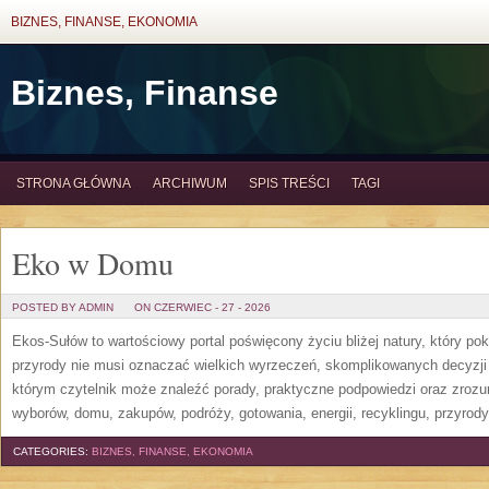
BIZNES, FINANSE, EKONOMIA
Biznes, Finanse
STRONA GŁÓWNA
ARCHIWUM
SPIS TREŚCI
TAGI
Eko w Domu
POSTED BY ADMIN
ON CZERWIEC - 27 - 2026
Ekos-Sułów to wartościowy portal poświęcony życiu bliżej natury, który p
przyrody nie musi oznaczać wielkich wyrzeczeń, skomplikowanych decyzji
którym czytelnik może znaleźć porady, praktyczne podpowiedzi oraz zroz
wyborów, domu, zakupów, podróży, gotowania, energii, recyklingu, przyrod
CATEGORIES:
BIZNES, FINANSE, EKONOMIA