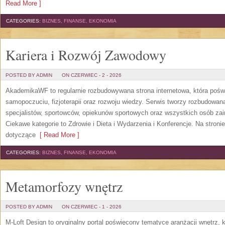
Read More ]
CATEGORIES:
BIZNES, FINANSE, EKONOMIA
Kariera i Rozwój Zawodowy
POSTED BY ADMIN
ON CZERWIEC - 2 - 2026
AkademikaWF to regularnie rozbudowywana strona internetowa, która poświ
samopoczuciu, fizjoterapii oraz rozwoju wiedzy. Serwis tworzy rozbudowan
specjalistów, sportowców, opiekunów sportowych oraz wszystkich osób za
Ciekawe kategorie to Zdrowie i Dieta i Wydarzenia i Konferencje. Na stroni
dotyczące
[ Read More ]
CATEGORIES:
BIZNES, FINANSE, EKONOMIA
Metamorfozy wnętrz
POSTED BY ADMIN
ON CZERWIEC - 1 - 2026
M-Loft Design to oryginalny portal poświęcony tematyce aranżacji wnętrz, 