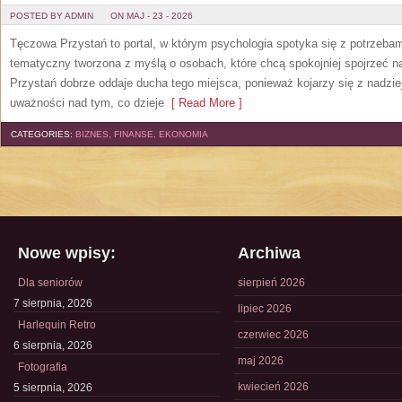
POSTED BY ADMIN
ON MAJ - 23 - 2026
Tęczowa Przystań to portal, w którym psychologia spotyka się z potrzeba
tematyczny tworzona z myślą o osobach, które chcą spokojniej spojrzeć 
Przystań dobrze oddaje ducha tego miejsca, ponieważ kojarzy się z nadzie
uważności nad tym, co dzieje
[ Read More ]
CATEGORIES:
BIZNES, FINANSE, EKONOMIA
Nowe wpisy:
Archiwa
Dla seniorów
sierpień 2026
7 sierpnia, 2026
lipiec 2026
Harlequin Retro
czerwiec 2026
6 sierpnia, 2026
maj 2026
Fotografia
kwiecień 2026
5 sierpnia, 2026