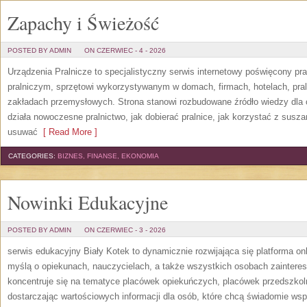
Zapachy i Świeżość
POSTED BY ADMIN
ON CZERWIEC - 4 - 2026
Urządzenia Pralnicze to specjalistyczny serwis internetowy poświęcony p
pralniczym, sprzętowi wykorzystywanym w domach, firmach, hotelach, pral
zakładach przemysłowych. Strona stanowi rozbudowane źródło wiedzy dla os
działa nowoczesne pralnictwo, jak dobierać pralnice, jak korzystać z suszar
usuwać
[ Read More ]
CATEGORIES:
BIZNES, FINANSE, EKONOMIA
Nowinki Edukacyjne
POSTED BY ADMIN
ON CZERWIEC - 3 - 2026
serwis edukacyjny Biały Kotek to dynamicznie rozwijająca się platforma onl
myślą o opiekunach, nauczycielach, a także wszystkich osobach zaintere
koncentruje się na tematyce placówek opiekuńczych, placówek przedszko
dostarczając wartościowych informacji dla osób, które chcą świadomie wsp