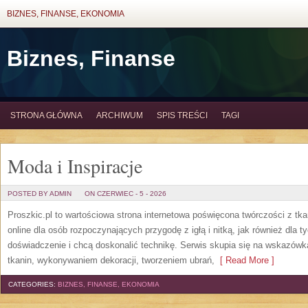
BIZNES, FINANSE, EKONOMIA
Biznes, Finanse
STRONA GŁÓWNA
ARCHIWUM
SPIS TREŚCI
TAGI
Moda i Inspiracje
POSTED BY ADMIN
ON CZERWIEC - 5 - 2026
Proszkic.pl to wartościowa strona internetowa poświęcona twórczości z tka
online dla osób rozpoczynających przygodę z igłą i nitką, jak również dla t
doświadczenie i chcą doskonalić technikę. Serwis skupia się na wskazó
tkanin, wykonywaniem dekoracji, tworzeniem ubrań,
[ Read More ]
CATEGORIES:
BIZNES, FINANSE, EKONOMIA