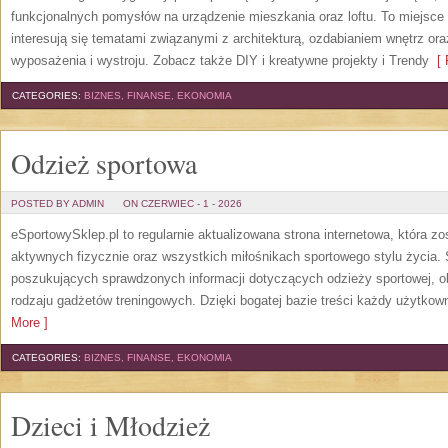
funkcjonalnych pomysłów na urządzenie mieszkania oraz loftu. To miejsce 
interesują się tematami związanymi z architekturą, ozdabianiem wnętrz or
wyposażenia i wystroju. Zobacz także DIY i kreatywne projekty i Trendy
[ 
CATEGORIES:
BIZNES, FINANSE, EKONOMIA
Odzież sportowa
POSTED BY ADMIN
ON CZERWIEC - 1 - 2026
eSportowySklep.pl to regularnie aktualizowana strona internetowa, która z
aktywnych fizycznie oraz wszystkich miłośnikach sportowego stylu życia. 
poszukujących sprawdzonych informacji dotyczących odzieży sportowej, o
rodzaju gadżetów treningowych. Dzięki bogatej bazie treści każdy użytkown
More ]
CATEGORIES:
BIZNES, FINANSE, EKONOMIA
Dzieci i Młodzież