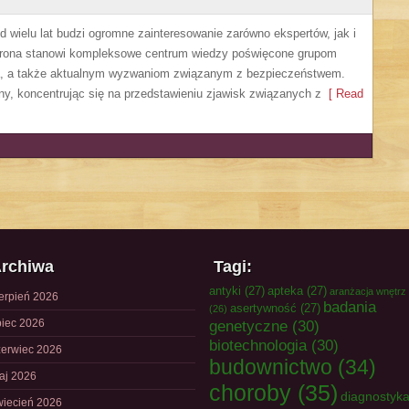
 wielu lat budzi ogromne zainteresowanie zarówno ekspertów, jak i
Strona stanowi kompleksowe centrum wiedzy poświęcone grupom
nia, a także aktualnym wyzwaniom związanym z bezpieczeństwem.
ny, koncentrując się na przedstawieniu zjawisk związanych z
[ Read
rchiwa
Tagi:
antyki
(27)
apteka
(27)
aranżacja wnętrz
ierpień 2026
badania
asertywność
(27)
(26)
piec 2026
genetyczne
(30)
biotechnologia
(30)
zerwiec 2026
budownictwo
(34)
aj 2026
choroby
(35)
diagnostyk
wiecień 2026