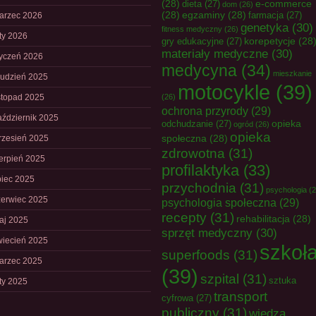
(28)
e-commerce
dieta
(27)
dom
(26)
(28)
egzaminy
(28)
farmacja
(27)
arzec 2026
genetyka
(30)
fitness medyczny
(26)
uty 2026
korepetycje
(28
gry edukacyjne
(27)
materiały medyczne
(30)
tyczeń 2026
medycyna
(34)
mieszkanie
rudzień 2025
motocykle
(39)
istopad 2025
(26)
ochrona przyrody
(29)
aździernik 2025
opieka
odchudzanie
(27)
ogród
(26)
opieka
społeczna
(28)
rzesień 2025
zdrowotna
(31)
ierpień 2025
profilaktyka
(33)
piec 2025
przychodnia
(31)
psychologia
(2
zerwiec 2025
psychologia społeczna
(29)
recepty
(31)
rehabilitacja
(28)
aj 2025
sprzęt medyczny
(30)
wiecień 2025
szkoł
superfoods
(31)
arzec 2025
(39)
szpital
(31)
sztuka
uty 2025
transport
cyfrowa
(27)
publiczny
(31)
wiedza