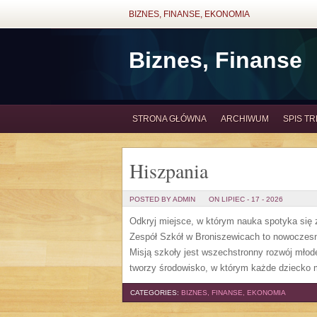
BIZNES, FINANSE, EKONOMIA
Biznes, Finanse
STRONA GŁÓWNA
ARCHIWUM
SPIS TR
Hiszpania
POSTED BY ADMIN
ON LIPIEC - 17 - 2026
Odkryj miejsce, w którym nauka spotyka się z
Zespół Szkół w Broniszewicach to nowoczesna
Misją szkoły jest wszechstronny rozwój młod
tworzy środowisko, w którym każde dziecko 
CATEGORIES:
BIZNES, FINANSE, EKONOMIA