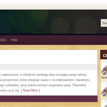
EŚCI
TAGI
C
 wartościami, a młodzież każdego dnia rozwijają swoje talenty.
his
 przestrzeń, która integruje naukę z kształtowaniem charakteru.
ego człowieka, przy jednoczesnym wspieraniu pasji. Placówka
może czuć się
[ Read More ]