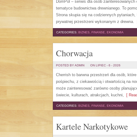
DomPol – serwis dla osób zainteresowanych
tematyce budownictwa drewnianego. To pomocn
Strona skupia się na codziennych pytaniach,
prywatnej przestrzeni wykonanym z drewna.
[
CATEGORIES:
BIZNES, FINANSE, EKONOMIA
Chorwacja
POSTED BY ADMIN
ON LIPIEC - 6 - 2026
Cherrish to barwna przestrzeń dla osób, któr
pośpiechu, z ciekawością i otwartością na n
może zainteresować zarówno osoby planujące w
świecie, kulturach, atrakcjach, kuchni,
[ Read
CATEGORIES:
BIZNES, FINANSE, EKONOMIA
Kartele Narkotykowe