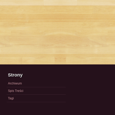
Strony
Archiwum
Spis Treści
Tagi
a