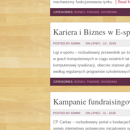
mechanizmy funkcjonowania rynku.
[ Read M
CATEGORIES:
BIZNES, FINANSE, EKONOMIA
Kariera i Biznes w E-sp
POSTED BY ADMIN
ON LIPIEC - 12 - 2026
Ligi e-sportu – rozbudowany przewodnik po świe
w grach komputerowych w ciągu ostatnich lat
komputerowej rywalizacji, obecnie stanowi gl
według regularnych programów szkoleniowych,
CATEGORIES:
BIZNES, FINANSE, EKONOMIA
Kampanie fundraising
POSTED BY ADMIN
ON LIPIEC - 11 - 2026
CP Caritas – rozbudowany portal o fundacjac
serwis internetowy poświęcony inicjatywom 