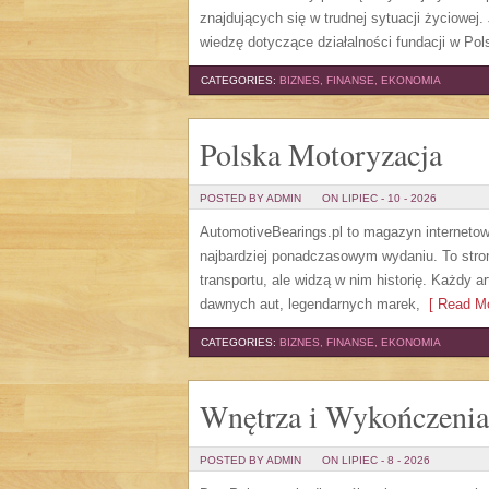
znajdujących się w trudnej sytuacji życiowej
wiedzę dotyczące działalności fundacji w Pols
CATEGORIES:
BIZNES, FINANSE, EKONOMIA
Polska Motoryzacja
POSTED BY ADMIN
ON LIPIEC - 10 - 2026
AutomotiveBearings.pl to magazyn internetow
najbardziej ponadczasowym wydaniu. To stron
transportu, ale widzą w nim historię. Każdy 
dawnych aut, legendarnych marek,
[ Read Mo
CATEGORIES:
BIZNES, FINANSE, EKONOMIA
Wnętrza i Wykończenia
POSTED BY ADMIN
ON LIPIEC - 8 - 2026