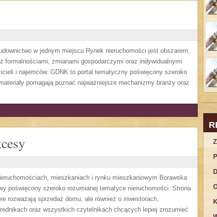
budownictwo w jednym miejscu Rynek nieruchomości jest obszarem,
 z formalnościami, zmianami gospodarczymi oraz indywidualnymi
icieli i najemców. GDNK to portal tematyczny poświęcony szeroko
ateriały pomagają poznać najważniejsze mechanizmy branży oraz
R
kcesy
Z
P
D
 nieruchomościach, mieszkaniach i rynku mieszkaniowym Borawska
O
wy poświęcony szeroko rozumianej tematyce nieruchomości. Strona
re rozważają sprzedaż domu, ale również o inwestorach,
K
rednikach oraz wszystkich czytelnikach chcących lepiej zrozumieć
W