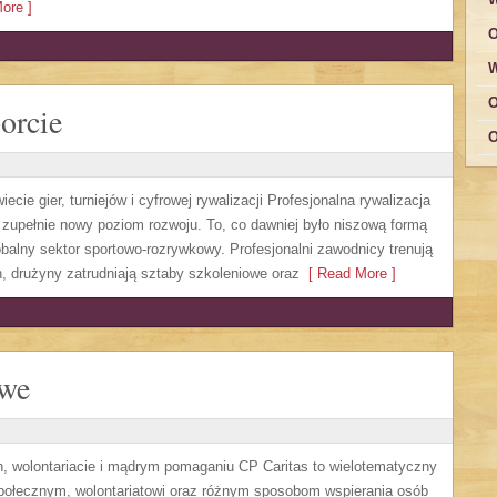
ore ]
O
W
O
orcie
O
cie gier, turniejów i cyfrowej rywalizacji Profesjonalna rywalizacja
 zupełnie nowy poziom rozwoju. To, co dawniej było niszową formą
obalny sektor sportowo-rozrywkowy. Profesjonalni zawodnicy trenują
 drużyny zatrudniają sztaby szkoleniowe oraz
[ Read More ]
owe
h, wolontariacie i mądrym pomaganiu CP Caritas to wielotematyczny
społecznym, wolontariatowi oraz różnym sposobom wspierania osób