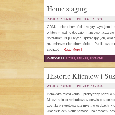
Home staging
POSTED BY ADMIN
ON LIPIEC - 15 - 2026
GDNK – nieruchomości, kredyty, wynajem i 
w którym ważne decyzje finansowe łączą się
potrzebami kupujących, sprzedających, właśc
rozumianym nieruchomościom. Publikowane m
spojrzeć
[ Read More ]
CATEGORIES:
BIZNES, FINANSE, EKONOMIA
Historie Klientów i Su
POSTED BY ADMIN
ON LIPIEC - 14 - 2026
Borawska Mieszkania – praktyczny portal o
Mieszkania to rozbudowany serwis poradniko
została przygotowana z myślą o osobach, któ
właścicielach nieruchomości, najemcach, poś