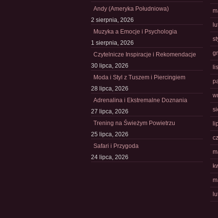
Andy (Ameryka Południowa)
m
2 sierpnia, 2026
l
Muzyka a Emocje i Psychologia
s
1 sierpnia, 2026
g
Czytelnicze Inspiracje i Rekomendacje
30 lipca, 2026
l
Moda i Styl z Tuszem i Piercingiem
p
28 lipca, 2026
w
Adrenalina i Ekstremalne Doznania
s
27 lipca, 2026
Trening na Świeżym Powietrzu
li
25 lipca, 2026
c
Safari i Przygoda
m
24 lipca, 2026
k
m
l