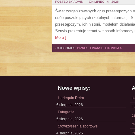
POSTED BY ADMIN
ON LIPIEC - 4 - 2026
Świat zorganizowanych grup przestępczych od
osób poszukujących rzetelnych informacji. 
przestępczym, ich historii, modelom działa
Serwis prezentuje temat w sposób informacyj
More ]
CATEGORIES:
BIZNES, FINANSE, EKONOMIA
Nowe wpisy:
A
Harlequin Retro
s
6 sierpnia, 2026
li
Fotografia
c
5 sierpnia, 2026
m
Stowrzyszenia sportowe
k
4 sierpnia, 2026