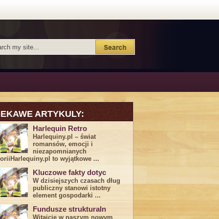
IEKAWE ARTYKULY:
Harlequin Retro
Harlequiny.pl – świat
romansów, emocji i
niezapomnianych
toriiHarlequiny.pl to wyjątkowe ...
Kluczowe fakty dotyc
W dzisiejszych czasach dług
publiczny stanowi istotny
element gospodarki ...
Fundusze strukturaln
Witajcie w naszym nowym