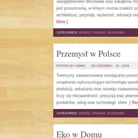
uwzględnieniem Wrocławia oraz zakątków, któ
jest przestrzenią, w którym można znaleźć pra
architektury, przyrody, wydarzeń, rekreacji 
More ]
CATEGORIES:
BIZNES, FINANSE, EKONOMIA
Przemysł w Polsce
POSTED BY ADMIN
ON CZERWIEC - 30 - 2026
Tworzymy zaawansowane rozwiązania przezna
urządzenia wykorzystujące technologię wysoki
produkcji, wdrażaniu oraz rozwoju zaawansow
liczy się niezawodność, precyzja oraz pewno
produktów, usług oraz technologii, które
[ Rea
CATEGORIES:
BIZNES, FINANSE, EKONOMIA
Eko w Domu