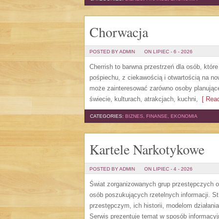
Chorwacja
POSTED BY ADMIN
ON LIPIEC - 6 - 2026
Cherrish to barwna przestrzeń dla osób, któr
pośpiechu, z ciekawością i otwartością na n
może zainteresować zarówno osoby planujące w
świecie, kulturach, atrakcjach, kuchni,
[ Read
CATEGORIES:
BIZNES, FINANSE, EKONOMIA
Kartele Narkotykowe
POSTED BY ADMIN
ON LIPIEC - 4 - 2026
Świat zorganizowanych grup przestępczych od
osób poszukujących rzetelnych informacji. 
przestępczym, ich historii, modelom działa
Serwis prezentuje temat w sposób informacyj