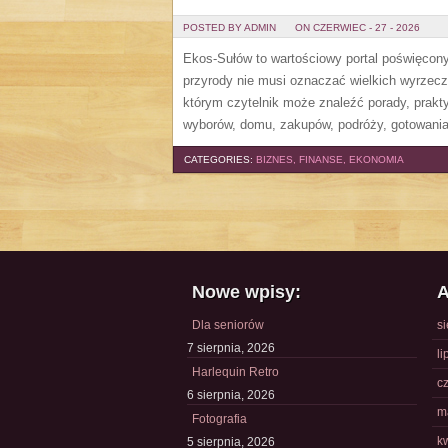
POSTED BY ADMIN
ON CZERWIEC - 27 - 2026
Ekos-Sułów to wartościowy portal poświęcony 
przyrody nie musi oznaczać wielkich wyrzec
którym czytelnik może znaleźć porady, prakt
wyborów, domu, zakupów, podróży, gotowania,
CATEGORIES:
BIZNES, FINANSE, EKONOMIA
Nowe wpisy:
A
Dla seniorów
s
7 sierpnia, 2026
li
Harlequin Retro
c
6 sierpnia, 2026
m
Fotografia
k
5 sierpnia, 2026