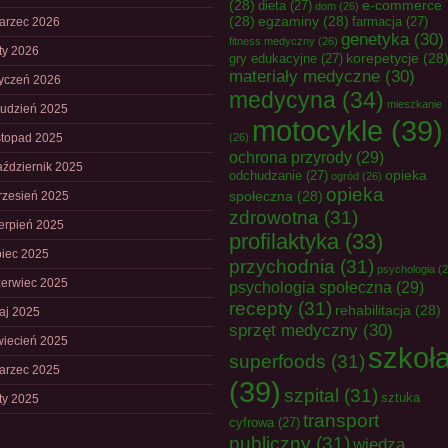
(28)
e-commerce
dieta
(27)
dom
(26)
(28)
egzaminy
(28)
farmacja
(27)
arzec 2026
genetyka
(30)
fitness medyczny
(26)
uty 2026
korepetycje
(28
gry edukacyjne
(27)
materiały medyczne
(30)
tyczeń 2026
medycyna
(34)
mieszkanie
rudzień 2025
motocykle
(39)
istopad 2025
(26)
ochrona przyrody
(29)
aździernik 2025
opieka
odchudzanie
(27)
ogród
(26)
opieka
społeczna
(28)
rzesień 2025
zdrowotna
(31)
ierpień 2025
profilaktyka
(33)
piec 2025
przychodnia
(31)
psychologia
(2
zerwiec 2025
psychologia społeczna
(29)
recepty
(31)
rehabilitacja
(28)
aj 2025
sprzęt medyczny
(30)
wiecień 2025
szkoł
superfoods
(31)
arzec 2025
(39)
szpital
(31)
sztuka
uty 2025
transport
cyfrowa
(27)
publiczny
(31)
wiedza