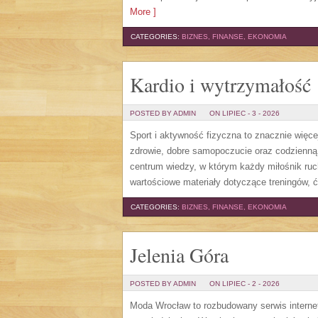
More ]
CATEGORIES:
BIZNES, FINANSE, EKONOMIA
Kardio i wytrzymałość
POSTED BY ADMIN
ON LIPIEC - 3 - 2026
Sport i aktywność fizyczna to znacznie więcej
zdrowie, dobre samopoczucie oraz codzienną
centrum wiedzy, w którym każdy miłośnik ru
wartościowe materiały dotyczące treningów, 
CATEGORIES:
BIZNES, FINANSE, EKONOMIA
Jelenia Góra
POSTED BY ADMIN
ON LIPIEC - 2 - 2026
Moda Wrocław to rozbudowany serwis intern