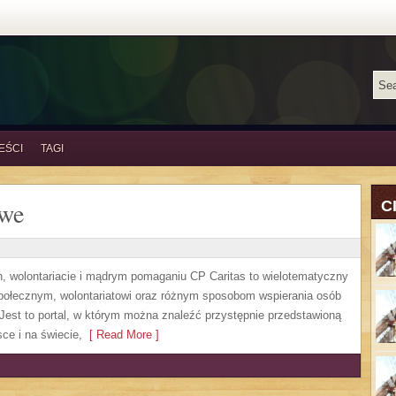
EŚCI
TAGI
owe
C
h, wolontariacie i mądrym pomaganiu CP Caritas to wielotematyczny
społecznym, wolontariatowi oraz różnym sposobom wspierania osób
. Jest to portal, w którym można znaleźć przystępnie przedstawioną
ce i na świecie,
[ Read More ]