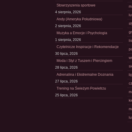
Stowrzyszenia sportowe
m
4 sierpnia, 2026
l
Andy (Ameryka Południowa)
s
2 sierpnia, 2026
g
Muzyka a Emocje i Psychologia
1 sierpnia, 2026
l
Czytelnicze Inspiracje i Rekomendacje
p
30 lipca, 2026
w
Moda i Styl z Tuszem i Piercingiem
s
28 lipca, 2026
Adrenalina i Ekstremalne Doznania
li
27 lipca, 2026
c
Trening na Świeżym Powietrzu
m
25 lipca, 2026
k
m
l