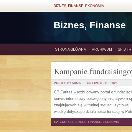
BIZNES, FINANSE, EKONOMIA
Biznes, Finanse
STRONA GŁÓWNA
ARCHIWUM
SPIS TR
Kampanie fundraising
POSTED BY ADMIN
ON LIPIEC - 11 - 2026
CP Caritas – rozbudowany portal o fundacjac
serwis internetowy poświęcony inicjatywom 
znajdujących się w trudnej sytuacji życiowej
wiedzę dotyczące działalności fundacji w Pols
CATEGORIES:
BIZNES, FINANSE, EKONOMIA