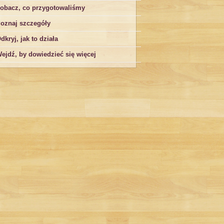
obacz, co przygotowaliśmy
oznaj szczegóły
dkryj, jak to działa
ejdź, by dowiedzieć się więcej