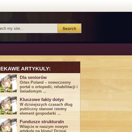
IEKAWE ARTYKULY:
Dla seniorów
Ortex Poland – nowoczesny
portal o ortopedii, rehabilitacji i
świadomym ...
Kluczowe fakty dotyc
W dzisiejszych czasach dług
publiczny stanowi istotny
element gospodarki ...
Fundusze strukturaln
Witajcie w naszym nowym
artykule na blogu! Dzisiaj