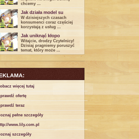
chcemy ...
Jak działa model su
W dzisiejszych czasach
konsumenci ‌coraz częściej
korzystają z usług⁤ ...
Jak uniknąć kłopo
Witajcie, drodzy Czytelnicy!
Dzisiaj pragniemy poruszyć
temat, który może ...
EKLAMA:
obacz więcej tutaj
prawdź ofertę
prawdź teraz
oznaj pełne szczegóły
ttp://www.lily.com.pl
oznaj szczegóły