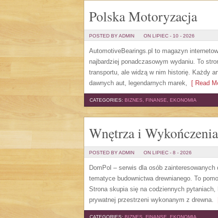
Polska Motoryzacja
POSTED BY ADMIN
ON LIPIEC - 10 - 2026
AutomotiveBearings.pl to magazyn internetow
najbardziej ponadczasowym wydaniu. To stron
transportu, ale widzą w nim historię. Każdy 
dawnych aut, legendarnych marek,
[ Read Mo
CATEGORIES:
BIZNES, FINANSE, EKONOMIA
Wnętrza i Wykończenia
POSTED BY ADMIN
ON LIPIEC - 8 - 2026
DomPol – serwis dla osób zainteresowanych
tematyce budownictwa drewnianego. To pomocn
Strona skupia się na codziennych pytaniach,
prywatnej przestrzeni wykonanym z drewna.
[
CATEGORIES:
BIZNES, FINANSE, EKONOMIA