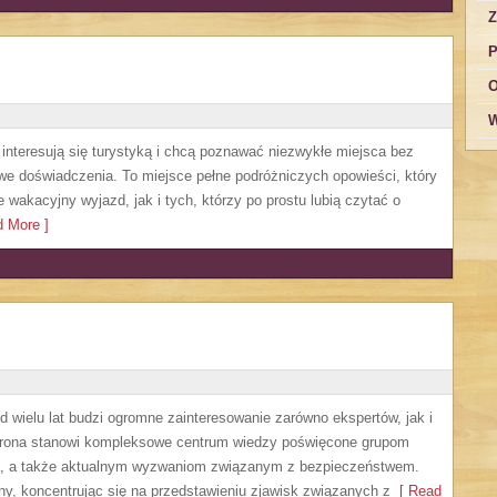
Z
P
O
W
e interesują się turystyką i chcą poznawać niezwykłe miejsca bez
owe doświadczenia. To miejsce pełne podróżniczych opowieści, który
akacyjny wyjazd, jak i tych, którzy po prostu lubią czytać o
 More ]
 wielu lat budzi ogromne zainteresowanie zarówno ekspertów, jak i
Strona stanowi kompleksowe centrum wiedzy poświęcone grupom
nia, a także aktualnym wyzwaniom związanym z bezpieczeństwem.
ny, koncentrując się na przedstawieniu zjawisk związanych z
[ Read