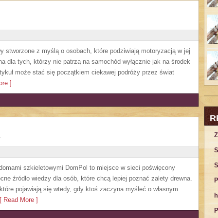
y stworzone z myślą o osobach, które podziwiają motoryzacją w jej
a dla tych, którzy nie patrzą na samochód wyłącznie jak na środek
artykuł może stać się początkiem ciekawej podróży przez świat
re ]
R
Z
S
S
 domami szkieletowymi DomPol to miejsce w sieci poświęcony
e źródło wiedzy dla osób, które chcą lepiej poznać zalety drewna.
P
 które pojawiają się wtedy, gdy ktoś zaczyna myśleć o własnym
h
 Read More ]
P