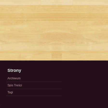
Strony
Archiwum
Spis Treści
Tagi
a