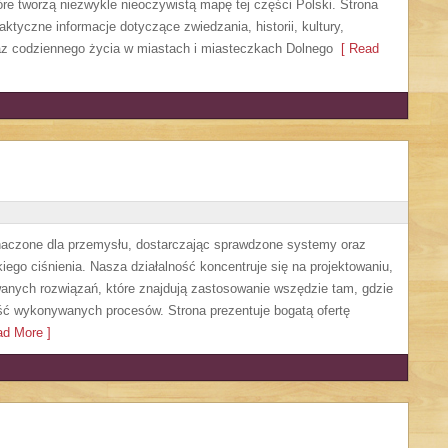
re tworzą niezwykle nieoczywistą mapę tej części Polski. Strona
ktyczne informacje dotyczące zwiedzania, historii, kultury,
oraz codziennego życia w miastach i miasteczkach Dolnego
[ Read
czone dla przemysłu, dostarczając sprawdzone systemy oraz
ego ciśnienia. Nasza działalność koncentruje się na projektowaniu,
anych rozwiązań, które znajdują zastosowanie wszędzie tam, gdzie
ść wykonywanych procesów. Strona prezentuje bogatą ofertę
d More ]