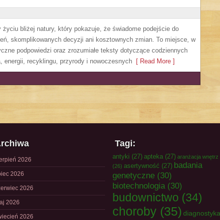
życiu bliżej natury, który pokazuje, że świadome podejście do
zeń, skomplikowanych decyzji ani kosztownych zmian. To miejsce, w
yczne podpowiedzi oraz zrozumiałe teksty dotyczące codziennych
 energii, recyklingu, przyrody i nowoczesnych
[ Read More ]
rchiwa
Tagi:
antyki
(27)
apteka
(27)
aranżacja wnętrz
ierpień 2026
badania
asertywność
(27)
(26)
piec 2026
genetyczne
(30)
biotechnologia
(30)
zerwiec 2026
budownictwo
(34)
aj 2026
choroby
(35)
diagnostyk
wiecień 2026