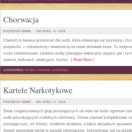
Chorwacja
POSTED BY ADMIN
ON LIPIEC - 6 - 2026
Cherrish to barwna przestrzeń dla osób, które interesują się turystyką i 
pośpiechu, z ciekawością i otwartością na nowe doświadczenia. To miejsce
może zainteresować zarówno osoby planujące wakacyjny wyjazd, jak i tych,
świecie, kulturach, atrakcjach, kuchni,
[ Read More ]
CATEGORIES:
BIZNES, FINANSE, EKONOMIA
Kartele Narkotykowe
POSTED BY ADMIN
ON LIPIEC - 4 - 2026
Świat zorganizowanych grup przestępczych od wielu lat budzi ogromne zain
osób poszukujących rzetelnych informacji. Strona stanowi kompleksowe 
przestępczym, ich historii, modelom działania, a także aktualnym wyzwa
Serwis prezentuje temat w sposób informacyjny, koncentrując się na przed