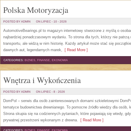
Polska Motoryzacja
POSTED BY ADMIN
ON LIPIEC - 10 - 2026
AutomotiveBearings.pl to magazyn internetowy stworzone z myślą o osobac
najbardziej ponadczasowym wydaniu. To strona dla tych, którzy nie patrz
transportu, ale widzą w nim historię. Każdy artykuł może stać się początk
dawnych aut, legendarnych marek,
[ Read More ]
CATEGORIES:
BIZNES, FINANSE, EKONOMIA
Wnętrza i Wykończenia
POSTED BY ADMIN
ON LIPIEC - 8 - 2026
DomPol – serwis dla osób zainteresowanych domami szkieletowymi DomPol
tematyce budownictwa drewnianego. To pomocne źródło wiedzy dla osób, kt
Strona skupia się na codziennych pytaniach, które pojawiają się wtedy, g
prywatnej przestrzeni wykonanym z drewna.
[ Read More ]
CATEGORIES:
BIZNES, FINANSE, EKONOMIA