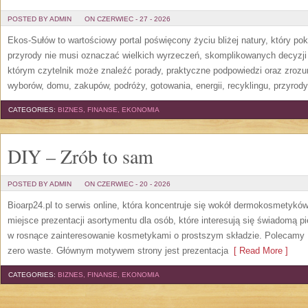
POSTED BY ADMIN
ON CZERWIEC - 27 - 2026
Ekos-Sułów to wartościowy portal poświęcony życiu bliżej natury, który p
przyrody nie musi oznaczać wielkich wyrzeczeń, skomplikowanych decyzji
którym czytelnik może znaleźć porady, praktyczne podpowiedzi oraz zroz
wyborów, domu, zakupów, podróży, gotowania, energii, recyklingu, przyrod
CATEGORIES:
BIZNES, FINANSE, EKONOMIA
DIY – Zrób to sam
POSTED BY ADMIN
ON CZERWIEC - 20 - 2026
Bioarp24.pl to serwis online, która koncentruje się wokół dermokosmetykó
miejsce prezentacji asortymentu dla osób, które interesują się świadomą pie
w rosnące zainteresowanie kosmetykami o prostszym składzie. Polecamy P
zero waste. Głównym motywem strony jest prezentacja
[ Read More ]
CATEGORIES:
BIZNES, FINANSE, EKONOMIA