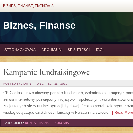
BIZNES, FINANSE, EKONOMIA
Biznes, Finanse
STRONA GŁÓWNA
ARCHIWUM
SPIS TREŚCI
TAGI
Kampanie fundraisingowe
POSTED BY ADMIN
ON LIPIEC - 11 - 2026
CP Caritas – rozbudowany portal o fundacjach, wolontariacie i mądrym po
serwis internetowy poświęcony inicjatywom społecznym, wolontariatowi o
znajdujących się w trudnej sytuacji życiowej. Jest to portal, w którym mo
wiedzę dotyczące działalności fundacji w Polsce i na świecie,
[ Read More
CATEGORIES:
BIZNES, FINANSE, EKONOMIA