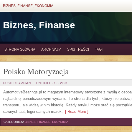
BIZNES, FINANSE, EKONOMIA
Biznes, Finanse
STRONA GŁÓWNA
ARCHIWUM
SPIS TREŚCI
TAGI
Polska Motoryzacja
POSTED BY ADMIN
ON LIPIEC - 10 - 2026
AutomotiveBearings.pl to magazyn internetowy stworzone z myślą o osobac
najbardziej ponadczasowym wydaniu. To strona dla tych, którzy nie patrz
transportu, ale widzą w nim historię. Każdy artykuł może stać się początk
dawnych aut, legendarnych marek,
[ Read More ]
CATEGORIES:
BIZNES, FINANSE, EKONOMIA