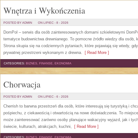
Wnętrza i Wykończenia
POSTED BY ADMIN
ON LIPIEC - 8 - 2026
DomPol – serwis dla osób zainteresowanych domami szkieletowymi DomPol
tematyce budownictwa drewnianego. To pomocne źródło wiedzy dla osób, kt
Strona skupia się na codziennych pytaniach, które pojawiają się wtedy, g
prywatnej przestrzeni wykonanym z drewna.
[ Read More ]
CATEGORIES:
BIZNES, FINANSE, EKONOMIA
Chorwacja
POSTED BY ADMIN
ON LIPIEC - 6 - 2026
Cherrish to barwna przestrzeń dla osób, które interesują się turystyką i 
pośpiechu, z ciekawością i otwartością na nowe doświadczenia. To miejsce
może zainteresować zarówno osoby planujące wakacyjny wyjazd, jak i tych,
świecie, kulturach, atrakcjach, kuchni,
[ Read More ]
CATEGORIES:
BIZNES, FINANSE, EKONOMIA