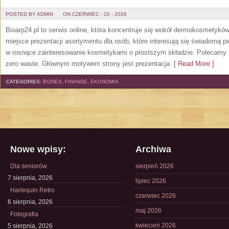
POSTED BY ADMIN
ON CZERWIEC - 20 - 2026
Bioarp24.pl to serwis online, która koncentruje się wokół dermokosmetykó
miejsce prezentacji asortymentu dla osób, które interesują się świadomą pie
w rosnące zainteresowanie kosmetykami o prostszym składzie. Polecamy P
zero waste. Głównym motywem strony jest prezentacja
[ Read More ]
CATEGORIES:
BIZNES, FINANSE, EKONOMIA
Nowe wpisy:
Archiwa
Dla seniorów
sierpień 2026
7 sierpnia, 2026
lipiec 2026
Harlequin Retro
czerwiec 2026
6 sierpnia, 2026
maj 2026
Fotografia
kwiecień 2026
5 sierpnia, 2026