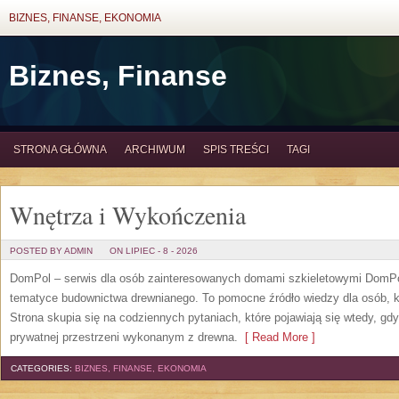
BIZNES, FINANSE, EKONOMIA
Biznes, Finanse
STRONA GŁÓWNA
ARCHIWUM
SPIS TREŚCI
TAGI
Wnętrza i Wykończenia
POSTED BY ADMIN
ON LIPIEC - 8 - 2026
DomPol – serwis dla osób zainteresowanych domami szkieletowymi DomPol
tematyce budownictwa drewnianego. To pomocne źródło wiedzy dla osób, kt
Strona skupia się na codziennych pytaniach, które pojawiają się wtedy, g
prywatnej przestrzeni wykonanym z drewna.
[ Read More ]
CATEGORIES:
BIZNES, FINANSE, EKONOMIA