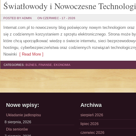
Światłowody i Nowoczesne Technolog
POSTED BY ADMIN
ON CZERWIEC - 17 - 2026
Internat.com.pl to nowoczesny blog poświęcony nowym technologiom oraz 
się z codziennym korzystaniem z sprzętu elektronicznego. Strona może b
które chcą uporządkować wiedzę o świecie internetu, sieci bezprzewodowy
hostingu, cyberbezpieczeństwa oraz codziennych rozwiązań technologicznyc
Nowinki
[ Read More ]
CATEGORIES:
BIZNES, FINANSE, EKONOMIA
Nowe wpisy:
Archiwa
Układanie jadłospisu
sierpień 2026
8 sierpnia, 2026
lipiec 2026
Dla seniorów
czerwiec 2026