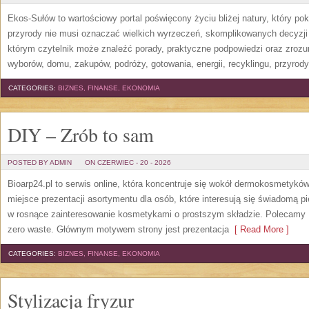
Ekos-Sułów to wartościowy portal poświęcony życiu bliżej natury, który p
przyrody nie musi oznaczać wielkich wyrzeczeń, skomplikowanych decyzji
którym czytelnik może znaleźć porady, praktyczne podpowiedzi oraz zroz
wyborów, domu, zakupów, podróży, gotowania, energii, recyklingu, przyrod
CATEGORIES:
BIZNES, FINANSE, EKONOMIA
DIY – Zrób to sam
POSTED BY ADMIN
ON CZERWIEC - 20 - 2026
Bioarp24.pl to serwis online, która koncentruje się wokół dermokosmetykó
miejsce prezentacji asortymentu dla osób, które interesują się świadomą pie
w rosnące zainteresowanie kosmetykami o prostszym składzie. Polecamy P
zero waste. Głównym motywem strony jest prezentacja
[ Read More ]
CATEGORIES:
BIZNES, FINANSE, EKONOMIA
Stylizacja fryzur