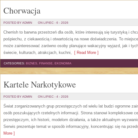
Chorwacja
POSTED BY ADMIN
ON LIPIEC - 6 - 2026
Cherrish to barwna przestrzeń dla osób, które interesują się turystyką i 
pośpiechu, z ciekawością i otwartością na nowe doświadczenia. To miejsce
może zainteresować zarówno osoby planujące wakacyjny wyjazd, jak i tych,
świecie, kulturach, atrakcjach, kuchni,
[ Read More ]
CATEGORIES:
BIZNES, FINANSE, EKONOMIA
Kartele Narkotykowe
POSTED BY ADMIN
ON LIPIEC - 4 - 2026
Świat zorganizowanych grup przestępczych od wielu lat budzi ogromne zain
osób poszukujących rzetelnych informacji. Strona stanowi kompleksowe 
przestępczym, ich historii, modelom działania, a także aktualnym wyzwa
Serwis prezentuje temat w sposób informacyjny, koncentrując się na przed
More ]