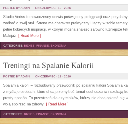
POSTED BY ADMIN
ON CZERWIEC - 19 - 2026
Studio Veriss to nowoczesny serwis poświęcony pielęgnacji oraz przydatn
zadbać o swój styl. Strona ma charakter praktyczny i łączy w sobie temat
pełne kobiecych inspiracji, w którym można znaleźć zarówno luźniejsze tek
Makijaż
[ Read More ]
CATEGORIES:
BIZNES, FINANSE, EKONOMIA
Treningi na Spalanie Kalorii
POSTED BY ADMIN
ON CZERWIEC - 18 - 2026
Spalarnia kalorii – rozbudowany przewodnik po spalaniu kalorii Spalarnia ka
z myślą o osobach, które chcą przemyśleć temat odchudzania i szukają k
prosty sposób. To przestrzeń dla czytelników, którzy nie chcą opierać się 
wolą spojrzeć na zdrowy
[ Read More ]
CATEGORIES:
BIZNES, FINANSE, EKONOMIA