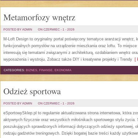
Metamorfozy wnętrz
POSTED BY ADMIN
ON CZERWIEC - 1 - 2026
M-Loft Design to oryginalny portal poświęcony tematyce aranżacji wnętrz, 
funkcjonalnych pomysłów na urządzenie mieszkania oraz loftu. To miejsce 
interesują się tematami związanymi z architekturą, ozdabianiem wnętrz or
wyposażenia i wystroju. Zobacz także DIY i kreatywne projekty i Trendy
[ 
CATEGORIES:
BIZNES, FINANSE, EKONOMIA
Odzież sportowa
POSTED BY ADMIN
ON CZERWIEC - 1 - 2026
eSportowySklep.pl to regularnie aktualizowana strona internetowa, która z
aktywnych fizycznie oraz wszystkich miłośnikach sportowego stylu życia. 
poszukujących sprawdzonych informacji dotyczących odzieży sportowej, o
rodzaju gadżetów treningowych. Dzięki bogatej bazie treści każdy użytkown