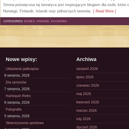
Strona poświęcona tej tematyce jest inspirującym blogiem dla osób, które 
Norwegii, Finlandii, Islandii oraz północnych terenów,
[ Read More ]
CATEGORIES:
BIZNES, FINANSE, EKONOMIA
Nowe wpisy:
Archiwa
Układanie jadłospisu
sierpień 2026
8 sierpnia, 2026
lipiec 2026
Dla seniorów
czerwiec 2026
7 sierpnia, 2026
maj 2026
Harlequin Retro
kwiecień 2026
6 sierpnia, 2026
Fotografia
marzec 2026
5 sierpnia, 2026
luty 2026
Stowrzyszenia sportowe
styczeń 2026