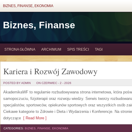
BIZNES, FINANSE, EKONOMIA
Biznes, Finanse
STRONA GŁÓWNA
ARCHIWUM
SPIS TREŚCI
TAGI
Kariera i Rozwój Zawodowy
POSTED BY ADMIN
ON CZERWIEC - 2 - 2026
AkademikaWF to regularnie rozbudowywana strona internetowa, która poświ
samopoczuciu, fizjoterapii oraz rozwoju wiedzy. Serwis tworzy rozbudowan
specjalistów, sportowców, opiekunów sportowych oraz wszystkich osób za
Ciekawe kategorie to Zdrowie i Dieta i Wydarzenia i Konferencje. Na stroni
dotyczące
[ Read More ]
CATEGORIES:
BIZNES, FINANSE, EKONOMIA