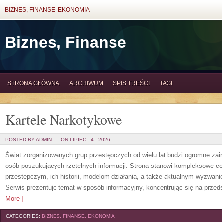
BIZNES, FINANSE, EKONOMIA
Biznes, Finanse
STRONA GŁÓWNA
ARCHIWUM
SPIS TREŚCI
TAGI
Kartele Narkotykowe
POSTED BY ADMIN
ON LIPIEC - 4 - 2026
Świat zorganizowanych grup przestępczych od wielu lat budzi ogromne zain
osób poszukujących rzetelnych informacji. Strona stanowi kompleksowe 
przestępczym, ich historii, modelom działania, a także aktualnym wyzwa
Serwis prezentuje temat w sposób informacyjny, koncentrując się na przed
More ]
CATEGORIES:
BIZNES, FINANSE, EKONOMIA