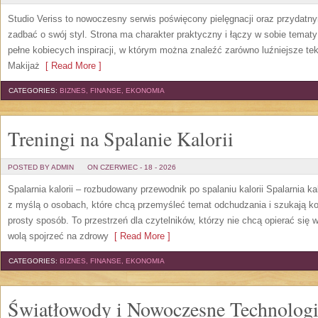
Studio Veriss to nowoczesny serwis poświęcony pielęgnacji oraz przydatn
zadbać o swój styl. Strona ma charakter praktyczny i łączy w sobie temat
pełne kobiecych inspiracji, w którym można znaleźć zarówno luźniejsze tek
Makijaż
[ Read More ]
CATEGORIES:
BIZNES, FINANSE, EKONOMIA
Treningi na Spalanie Kalorii
POSTED BY ADMIN
ON CZERWIEC - 18 - 2026
Spalarnia kalorii – rozbudowany przewodnik po spalaniu kalorii Spalarnia ka
z myślą o osobach, które chcą przemyśleć temat odchudzania i szukają k
prosty sposób. To przestrzeń dla czytelników, którzy nie chcą opierać się 
wolą spojrzeć na zdrowy
[ Read More ]
CATEGORIES:
BIZNES, FINANSE, EKONOMIA
Światłowody i Nowoczesne Technolog