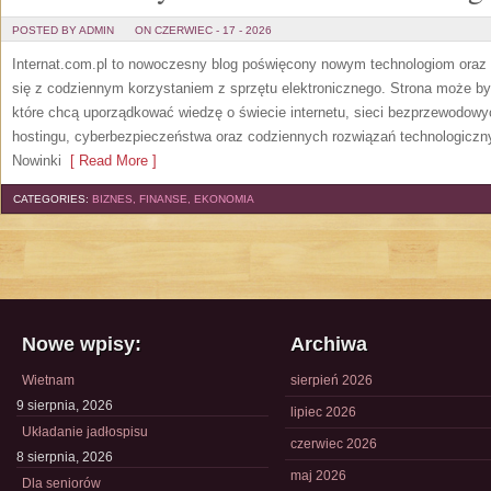
POSTED BY ADMIN
ON CZERWIEC - 17 - 2026
Internat.com.pl to nowoczesny blog poświęcony nowym technologiom oraz 
się z codziennym korzystaniem z sprzętu elektronicznego. Strona może b
które chcą uporządkować wiedzę o świecie internetu, sieci bezprzewodowy
hostingu, cyberbezpieczeństwa oraz codziennych rozwiązań technologicznyc
Nowinki
[ Read More ]
CATEGORIES:
BIZNES, FINANSE, EKONOMIA
Nowe wpisy:
Archiwa
Wietnam
sierpień 2026
9 sierpnia, 2026
lipiec 2026
Układanie jadłospisu
czerwiec 2026
8 sierpnia, 2026
maj 2026
Dla seniorów