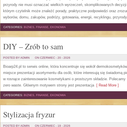
przyrody nie musi oznaczać wielkich wyrzeczeń, skomplikowanych decyzji
którym czytelnik może znaleźć porady, praktyczne podpowiedzi oraz zroz
wyborów, domu, zakupów, podróży, gotowania, energii, recyklingu, przyrod
CATEGORIES:
BIZNES, FINANSE, EKONOMIA
DIY – Zrób to sam
POSTED BY ADMIN
ON CZERWIEC - 20 - 2026
Bioarp24.pl to serwis online, która koncentruje się wokół dermokosmetykó
miejsce prezentacji asortymentu dla osób, które interesują się świadomą pie
w rosnące zainteresowanie kosmetykami o prostszym składzie. Polecamy P
zero waste. Głównym motywem strony jest prezentacja
[ Read More ]
CATEGORIES:
BIZNES, FINANSE, EKONOMIA
Stylizacja fryzur
POSTED BY ADMIN
ON CZERWIEC - 19 - 2026