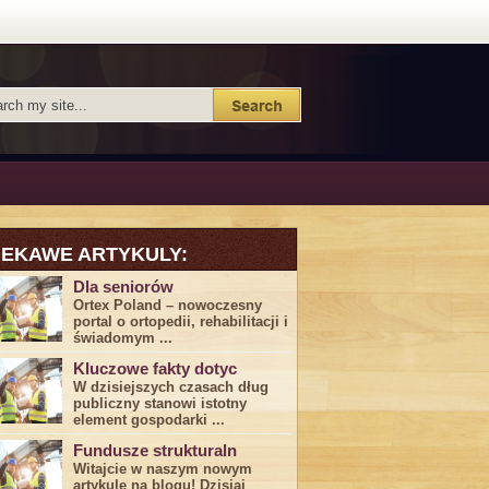
IEKAWE ARTYKULY:
Dla seniorów
Ortex Poland – nowoczesny
portal o ortopedii, rehabilitacji i
świadomym ...
Kluczowe fakty dotyc
W dzisiejszych czasach dług
publiczny stanowi istotny
element gospodarki ...
Fundusze strukturaln
Witajcie w naszym nowym
artykule na blogu! Dzisiaj