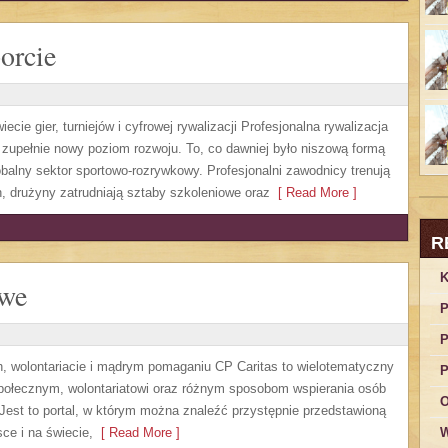
orcie
cie gier, turniejów i cyfrowej rywalizacji Profesjonalna rywalizacja
 zupełnie nowy poziom rozwoju. To, co dawniej było niszową formą
obalny sektor sportowo-rozrywkowy. Profesjonalni zawodnicy trenują
 drużyny zatrudniają sztaby szkoleniowe oraz
[ Read More ]
R
K
owe
P
P
h, wolontariacie i mądrym pomaganiu CP Caritas to wielotematyczny
P
społecznym, wolontariatowi oraz różnym sposobom wspierania osób
O
. Jest to portal, w którym można znaleźć przystępnie przedstawioną
ce i na świecie,
[ Read More ]
W