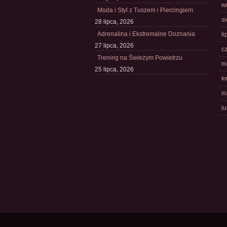
w
Moda i Styl z Tuszem i Piercingiem
s
28 lipca, 2026
Adrenalina i Ekstremalne Doznania
li
27 lipca, 2026
c
Trening na Świeżym Powietrzu
m
25 lipca, 2026
k
m
l