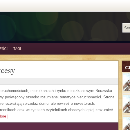
EŚCI
TAGI
kcesy
C
 nieruchomościach, mieszkaniach i rynku mieszkaniowym Borawska
wy poświęcony szeroko rozumianej tematyce nieruchomości. Strona
re rozważają sprzedaż domu, ale również o inwestorach,
rednikach oraz wszystkich czytelnikach chcących lepiej zrozumieć
ore ]