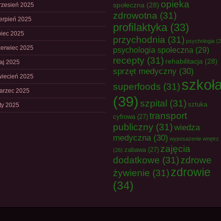
opieka
społeczna
(28)
rzesień 2025
zdrowotna
(31)
ierpień 2025
profilaktyka
(33)
piec 2025
przychodnia
(31)
psychologia
(2
zerwiec 2025
psychologia społeczna
(29)
recepty
(31)
rehabilitacja
(28)
aj 2025
sprzęt medyczny
(30)
wiecień 2025
szkoł
superfoods
(31)
arzec 2025
(39)
szpital
(31)
sztuka
uty 2025
transport
cyfrowa
(27)
publiczny
(31)
wiedza
medyczna
(30)
wyposażenie wnętrz
zajęcia
zabawa
(27)
(26)
dodatkowe
(31)
zdrowe
zdrowie
żywienie
(31)
(34)