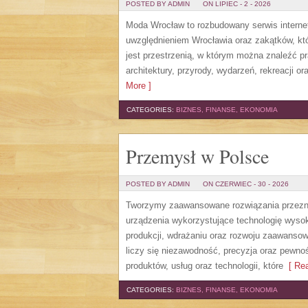
POSTED BY ADMIN
ON LIPIEC - 2 - 2026
Moda Wrocław to rozbudowany serwis intern
uwzględnieniem Wrocławia oraz zakątków, któ
jest przestrzenią, w którym można znaleźć pra
architektury, przyrody, wydarzeń, rekreacji 
More ]
CATEGORIES:
BIZNES, FINANSE, EKONOMIA
Przemysł w Polsce
POSTED BY ADMIN
ON CZERWIEC - 30 - 2026
Tworzymy zaawansowane rozwiązania przezna
urządzenia wykorzystujące technologię wysoki
produkcji, wdrażaniu oraz rozwoju zaawansow
liczy się niezawodność, precyzja oraz pewno
produktów, usług oraz technologii, które
[ Rea
CATEGORIES:
BIZNES, FINANSE, EKONOMIA