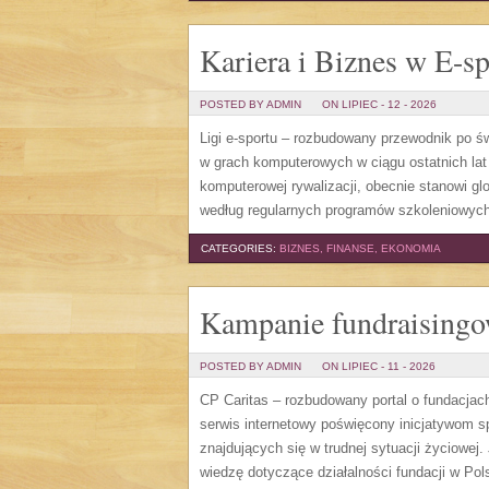
Kariera i Biznes w E-sp
POSTED BY ADMIN
ON LIPIEC - 12 - 2026
Ligi e-sportu – rozbudowany przewodnik po świe
w grach komputerowych w ciągu ostatnich lat
komputerowej rywalizacji, obecnie stanowi gl
według regularnych programów szkoleniowych,
CATEGORIES:
BIZNES, FINANSE, EKONOMIA
Kampanie fundraising
POSTED BY ADMIN
ON LIPIEC - 11 - 2026
CP Caritas – rozbudowany portal o fundacjac
serwis internetowy poświęcony inicjatywom 
znajdujących się w trudnej sytuacji życiowej
wiedzę dotyczące działalności fundacji w Pols