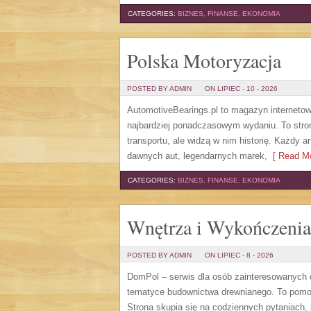
CATEGORIES:
BIZNES, FINANSE, EKONOMIA
Polska Motoryzacja
POSTED BY ADMIN
ON LIPIEC - 10 - 2026
AutomotiveBearings.pl to magazyn internetow
najbardziej ponadczasowym wydaniu. To stron
transportu, ale widzą w nim historię. Każdy 
dawnych aut, legendarnych marek,
[ Read Mo
CATEGORIES:
BIZNES, FINANSE, EKONOMIA
Wnętrza i Wykończenia
POSTED BY ADMIN
ON LIPIEC - 8 - 2026
DomPol – serwis dla osób zainteresowanych
tematyce budownictwa drewnianego. To pomocn
Strona skupia się na codziennych pytaniach,