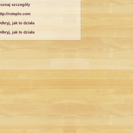
oznaj szczegóły
ttp://ruteplo.com
dkryj, jak to działa
dkryj, jak to działa