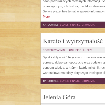
osób poszukujących rzetelnych informacji. 
przestępczym, ich historii, modelom działa
Serwis prezentuje temat w sposób informacyj
More ]
CATEGORIES:
BIZNES, FINANSE, EKONOMIA
Kardio i wytrzymałość
POSTED BY ADMIN
ON LIPIEC - 3 - 2026
Sport i aktywność fizyczna to znacznie więcej
zdrowie, dobre samopoczucie oraz codzienną
centrum wiedzy, w którym każdy miłośnik ru
wartościowe materiały dotyczące treningów, 
CATEGORIES:
BIZNES, FINANSE, EKONOMIA
Jelenia Góra