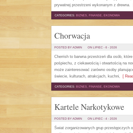
prywatnej przestrzeni wykonanym z drewna.
[
CATEGORIES:
BIZNES, FINANSE, EKONOMIA
Chorwacja
POSTED BY ADMIN
ON LIPIEC - 6 - 2026
Cherrish to barwna przestrzeń dla osób, któr
pośpiechu, z ciekawością i otwartością na n
może zainteresować zarówno osoby planujące w
świecie, kulturach, atrakcjach, kuchni,
[ Read
CATEGORIES:
BIZNES, FINANSE, EKONOMIA
Kartele Narkotykowe
POSTED BY ADMIN
ON LIPIEC - 4 - 2026
Świat zorganizowanych grup przestępczych od