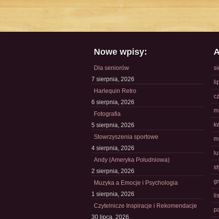
Nowe wpisy:
A
Dla seniorów
s
7 sierpnia, 2026
li
Harlequin Retro
c
6 sierpnia, 2026
m
Fotografia
k
5 sierpnia, 2026
Stowrzyszenia sportowe
m
4 sierpnia, 2026
l
Andy (Ameryka Południowa)
s
2 sierpnia, 2026
g
Muzyka a Emocje i Psychologia
1 sierpnia, 2026
l
Czytelnicze Inspiracje i Rekomendacje
p
30 lipca, 2026