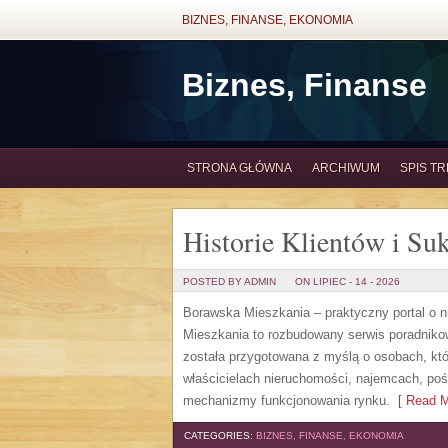
BIZNES, FINANSE, EKONOMIA
Biznes, Finanse
STRONA GŁÓWNA
ARCHIWUM
SPIS TR
Historie Klientów i Su
POSTED BY ADMIN
ON LIPIEC - 14 - 2026
Borawska Mieszkania – praktyczny portal o
Mieszkania to rozbudowany serwis poradniko
została przygotowana z myślą o osobach, któ
właścicielach nieruchomości, najemcach, poś
mechanizmy funkcjonowania rynku.
[ Read M
CATEGORIES:
BIZNES, FINANSE, EKONOMIA