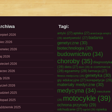
rchiwa
Tagi:
antyki
(27)
apteka
(27)
aranżacja wnętrz
ierpień 2026
badania
asertywność
(27)
(26)
piec 2026
genetyczne
(30)
biotechnologia
(30)
zerwiec 2026
budownictwo
(34)
aj 2026
choroby
(35)
diagnostyk
wiecień 2026
(28)
e-commerce
dieta
(27)
dom
(26)
(28)
egzaminy
(28)
farmacja
(27)
arzec 2026
genetyka
(30)
fitness medyczny
(26)
uty 2026
korepetycje
(28
gry edukacyjne
(27)
materiały medyczne
(30)
tyczeń 2026
medycyna
(34)
mieszkanie
rudzień 2025
motocykle
(39)
istopad 2025
(26)
ochrona przyrody
(29)
aździernik 2025
opieka
odchudzanie
(27)
ogród
(26)