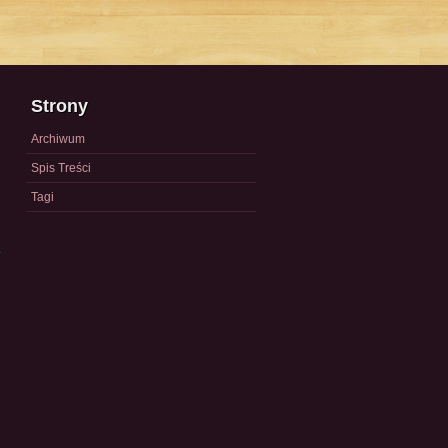
Strony
Archiwum
Spis Treści
Tagi
a
)