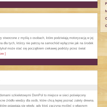
P
h
O
O
y stworzone z myślą o osobach, które podziwiają motoryzacją w jej
a dla tych, którzy nie patrzą na samochód wyłącznie jak na środek
artykuł może stać się początkiem ciekawej podróży przez świat
re ]
 domami szkieletowymi DomPol to miejsce w sieci poświęcony
e źródło wiedzy dla osób, które chcą lepiej poznać zalety drewna.
 które pojawiają się wtedy, gdy ktoś zaczyna myśleć o własnym