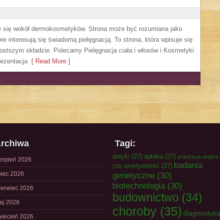
ruje się wokół dermokosmetyków. Strona może być rozumiana jako
re interesują się świadomą pielęgnacją. To strona, która wpisuje się
ostszym składzie. Polecamy Pielęgnacja ciała i włosów i Kosmetyki
ezentacja
[ Read More ]
rchiwa
Tagi:
antyki
(27)
apteka
(27)
aranżacja wnętrz
ierpień 2026
badania
asertywność
(27)
(26)
piec 2026
genetyczne
(30)
biotechnologia
(30)
zerwiec 2026
budownictwo
(34)
aj 2026
choroby
(35)
diagnostyk
wiecień 2026