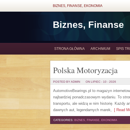
BIZNES, FINANSE, EKONOMIA
Biznes, Finanse
STRONA GŁÓWNA
ARCHIWUM
SPIS TR
Polska Motoryzacja
POSTED BY ADMIN
ON LIPIEC - 10 - 2026
AutomotiveBearings.pl to magazyn internetow
najbardziej ponadczasowym wydaniu. To stron
transportu, ale widzą w nim historię. Każdy 
dawnych aut, legendarnych marek,
[ Read Mo
CATEGORIES:
BIZNES, FINANSE, EKONOMIA