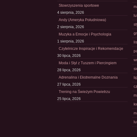
Stowrzyszenia sportowe
m
4 sierpnia, 2026
l
Andy (Ameryka Południowa)
s
2 sierpnia, 2026
g
Muzyka a Emocje i Psychologia
1 sierpnia, 2026
l
Czytelnicze Inspiracje i Rekomendacje
p
30 lipca, 2026
w
Moda i Styl z Tuszem i Piercingiem
s
28 lipca, 2026
Adrenalina i Ekstremalne Doznania
li
27 lipca, 2026
c
Trening na Świeżym Powietrzu
m
25 lipca, 2026
k
m
l