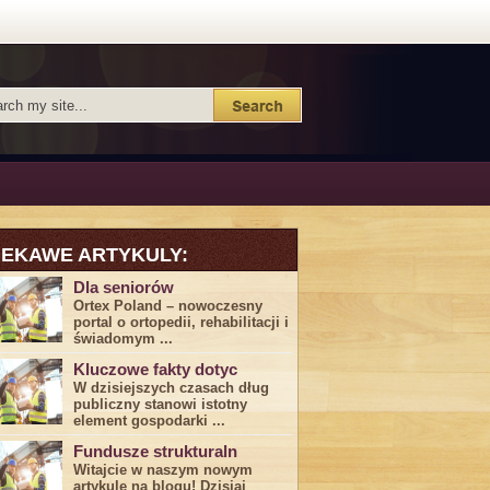
IEKAWE ARTYKULY:
Dla seniorów
Ortex Poland – nowoczesny
portal o ortopedii, rehabilitacji i
świadomym ...
Kluczowe fakty dotyc
W dzisiejszych czasach dług
publiczny stanowi istotny
element gospodarki ...
Fundusze strukturaln
Witajcie w naszym nowym
artykule na blogu! Dzisiaj