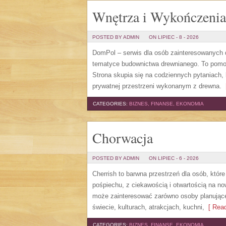
Wnętrza i Wykończenia
POSTED BY ADMIN
ON LIPIEC - 8 - 2026
DomPol – serwis dla osób zainteresowanych
tematyce budownictwa drewnianego. To pomocn
Strona skupia się na codziennych pytaniach,
prywatnej przestrzeni wykonanym z drewna.
[
CATEGORIES:
BIZNES, FINANSE, EKONOMIA
Chorwacja
POSTED BY ADMIN
ON LIPIEC - 6 - 2026
Cherrish to barwna przestrzeń dla osób, któr
pośpiechu, z ciekawością i otwartością na n
może zainteresować zarówno osoby planujące w
świecie, kulturach, atrakcjach, kuchni,
[ Read
CATEGORIES:
BIZNES, FINANSE, EKONOMIA