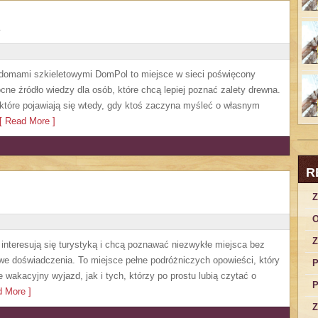
 domami szkieletowymi DomPol to miejsce w sieci poświęcony
e źródło wiedzy dla osób, które chcą lepiej poznać zalety drewna.
 które pojawiają się wtedy, gdy ktoś zaczyna myśleć o własnym
 Read More ]
R
Z
O
Z
e interesują się turystyką i chcą poznawać niezwykłe miejsca bez
owe doświadczenia. To miejsce pełne podróżniczych opowieści, który
P
akacyjny wyjazd, jak i tych, którzy po prostu lubią czytać o
P
 More ]
Z