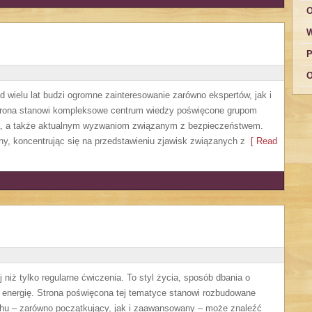
O
W
P
O
 wielu lat budzi ogromne zainteresowanie zarówno ekspertów, jak i
Strona stanowi kompleksowe centrum wiedzy poświęcone grupom
nia, a także aktualnym wyzwaniom związanym z bezpieczeństwem.
ny, koncentrując się na przedstawieniu zjawisk związanych z
[ Read
 niż tylko regularne ćwiczenia. To styl życia, sposób dbania o
 energię. Strona poświęcona tej tematyce stanowi rozbudowane
chu – zarówno początkujący, jak i zaawansowany – może znaleźć