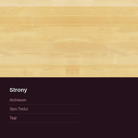
Strony
Archiwum
Spis Treści
Tagi
a