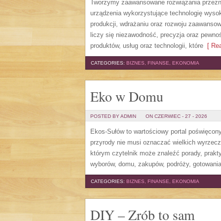
Tworzymy zaawansowane rozwiązania przezna
urządzenia wykorzystujące technologię wysoki
produkcji, wdrażaniu oraz rozwoju zaawansow
liczy się niezawodność, precyzja oraz pewno
produktów, usług oraz technologii, które
[ Rea
CATEGORIES:
BIZNES, FINANSE, EKONOMIA
Eko w Domu
POSTED BY ADMIN
ON CZERWIEC - 27 - 2026
Ekos-Sułów to wartościowy portal poświęcony 
przyrody nie musi oznaczać wielkich wyrzec
którym czytelnik może znaleźć porady, prakt
wyborów, domu, zakupów, podróży, gotowania,
CATEGORIES:
BIZNES, FINANSE, EKONOMIA
DIY – Zrób to sam