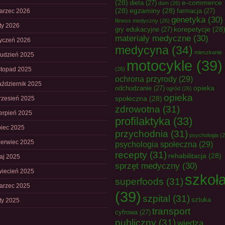
(28)
e-commerce
dieta
(27)
dom
(26)
(28)
egzaminy
(28)
farmacja
(27)
arzec 2026
genetyka
(30)
fitness medyczny
(26)
uty 2026
korepetycje
(28
gry edukacyjne
(27)
materiały medyczne
(30)
tyczeń 2026
medycyna
(34)
mieszkanie
rudzień 2025
motocykle
(39)
istopad 2025
(26)
ochrona przyrody
(29)
aździernik 2025
opieka
odchudzanie
(27)
ogród
(26)
opieka
społeczna
(28)
rzesień 2025
zdrowotna
(31)
ierpień 2025
profilaktyka
(33)
piec 2025
przychodnia
(31)
psychologia
(2
zerwiec 2025
psychologia społeczna
(29)
recepty
(31)
rehabilitacja
(28)
aj 2025
sprzęt medyczny
(30)
wiecień 2025
szkoł
superfoods
(31)
arzec 2025
(39)
szpital
(31)
sztuka
uty 2025
transport
cyfrowa
(27)
publiczny
(31)
wiedza