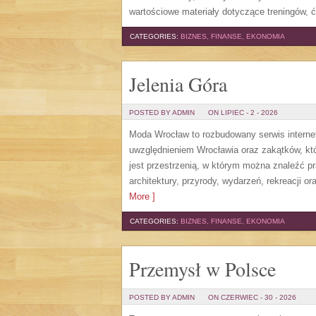
wartościowe materiały dotyczące treningów, 
CATEGORIES:
BIZNES, FINANSE, EKONOMIA
Jelenia Góra
POSTED BY ADMIN
ON LIPIEC - 2 - 2026
Moda Wrocław to rozbudowany serwis intern
uwzględnieniem Wrocławia oraz zakątków, któ
jest przestrzenią, w którym można znaleźć pra
architektury, przyrody, wydarzeń, rekreacji 
More ]
CATEGORIES:
BIZNES, FINANSE, EKONOMIA
Przemysł w Polsce
POSTED BY ADMIN
ON CZERWIEC - 30 - 2026