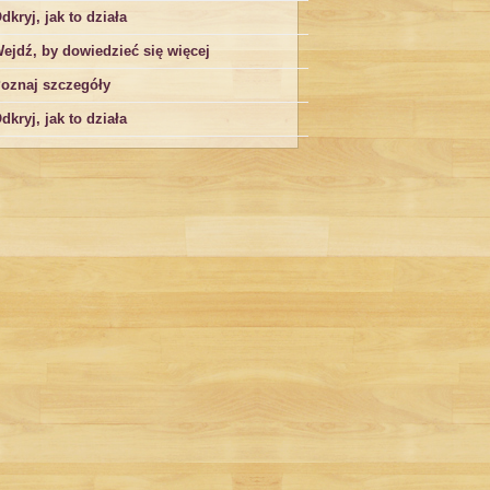
dkryj, jak to działa
ejdź, by dowiedzieć się więcej
oznaj szczegóły
dkryj, jak to działa