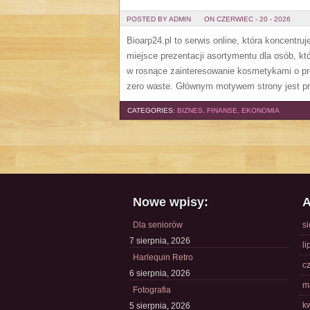
POSTED BY ADMIN
ON CZERWIEC - 20 - 2026
Bioarp24.pl to serwis online, która koncent
miejsce prezentacji asortymentu dla osób, któ
w rosnące zainteresowanie kosmetykami o pr
zero waste. Głównym motywem strony jest pr
CATEGORIES:
BIZNES, FINANSE, EKONOMIA
Nowe wpisy:
A
Dla seniorów
s
7 sierpnia, 2026
li
Harlequin Retro
c
6 sierpnia, 2026
m
Fotografia
k
5 sierpnia, 2026