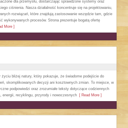
czone dla przemysłu, dostarczając sprawdzone systemy oraz
ego ciśnienia. Nasza działalność koncentruje się na projektowaniu,
anych rozwiązań, które znajdują zastosowanie wszędzie tam, gdzie
ść wykonywanych procesów. Strona prezentuje bogatą ofertę
d More ]
życiu bliżej natury, który pokazuje, że świadome podejście do
zeń, skomplikowanych decyzji ani kosztownych zmian. To miejsce, w
yczne podpowiedzi oraz zrozumiałe teksty dotyczące codziennych
 energii, recyklingu, przyrody i nowoczesnych
[ Read More ]