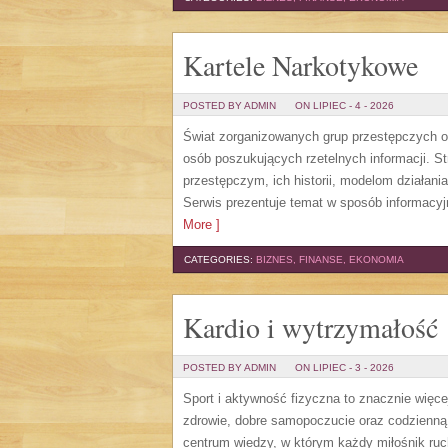
Kartele Narkotykowe
POSTED BY ADMIN
ON LIPIEC - 4 - 2026
Świat zorganizowanych grup przestępczych od
osób poszukujących rzetelnych informacji. 
przestępczym, ich historii, modelom działa
Serwis prezentuje temat w sposób informacyj
More ]
CATEGORIES:
BIZNES, FINANSE, EKONOMIA
Kardio i wytrzymałość
POSTED BY ADMIN
ON LIPIEC - 3 - 2026
Sport i aktywność fizyczna to znacznie więcej
zdrowie, dobre samopoczucie oraz codzienną
centrum wiedzy, w którym każdy miłośnik ru