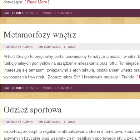
dotyczące
[ Read More ]
CATEGORIES:
BIZNES, FINANSE, EKONOMIA
Metamorfozy wnętrz
POSTED BY ADMIN
ON CZERWIEC - 1 - 2026
M-Loft Design to oryginalny portal poświęcony tematyce aranżacji wnętrz, 
funkcjonalnych pomysłów na urządzenie mieszkania oraz loftu. To miejsce 
interesują się tematami związanymi z architekturą, ozdabianiem wnętrz or
wyposażenia i wystroju. Zobacz także DIY i kreatywne projekty i Trendy
[ 
CATEGORIES:
BIZNES, FINANSE, EKONOMIA
Odzież sportowa
POSTED BY ADMIN
ON CZERWIEC - 1 - 2026
eSportowySklep.pl to regularnie aktualizowana strona internetowa, która z
aktywnych fizycznie oraz wszystkich miłośnikach sportowego stylu życia. 