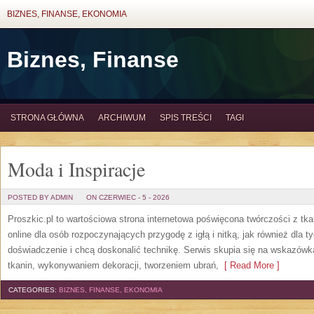
BIZNES, FINANSE, EKONOMIA
Biznes, Finanse
STRONA GŁÓWNA
ARCHIWUM
SPIS TREŚCI
TAGI
Moda i Inspiracje
POSTED BY ADMIN
ON CZERWIEC - 5 - 2026
Proszkic.pl to wartościowa strona internetowa poświęcona twórczości z tka
online dla osób rozpoczynających przygodę z igłą i nitką, jak również dla t
doświadczenie i chcą doskonalić technikę. Serwis skupia się na wskazó
tkanin, wykonywaniem dekoracji, tworzeniem ubrań,
[ Read More ]
CATEGORIES:
BIZNES, FINANSE, EKONOMIA