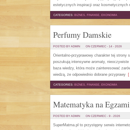
estetycznych inspiracji oraz kosmetycznych 
CATEGORIES:
BIZNES, FINANSE, EKONOMIA
Perfumy Damskie
POSTED BY ADMIN
ON CZERWIEC - 14 - 2026
Orientalno-przyprawowy charakter tej strony 
poszukują intensywne aromaty, nieoczywiste sm
baza wiedzy, która może zainteresować zarów
wiedzą, że odpowiednio dobrane przyprawy
[ 
CATEGORIES:
BIZNES, FINANSE, EKONOMIA
Matematyka na Egzami
POSTED BY ADMIN
ON CZERWIEC - 9 - 2026
SuperMatma.pl to przystępny serwis internet