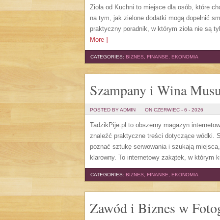
Zioła od Kuchni to miejsce dla osób, które c
na tym, jak zielone dodatki mogą dopełnić s
praktyczny poradnik, w którym zioła nie są t
More ]
CATEGORIES:
BIZNES, FINANSE, EKONOMIA
Szampany i Wina Musu
POSTED BY ADMIN
ON CZERWIEC - 6 - 2026
TadzikPije.pl to obszerny magazyn internet
znaleźć praktyczne treści dotyczące wódki. S
poznać sztukę serwowania i szukają miejsca
klarowny. To internetowy zakątek, w którym ku
CATEGORIES:
BIZNES, FINANSE, EKONOMIA
Zawód i Biznes w Fotog