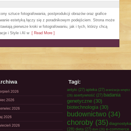
cony sztuce fotografowania, postprodukcji obrazów oraz grafice
sowanie estetyką łączy się z poradnikowym podejściem. Strona może
awiają pierwsze kroki w fotografowaniu, jak i tych, którzy chcą
cje i Style i AI w
[ Read More ]
rchiwa
Tagi:
antyki
(27)
apteka
(27)
aranżacja wnętrz
ierpień 2026
badania
asertywność
(27)
(26)
piec 2026
genetyczne
(30)
biotechnologia
(30)
zerwiec 2026
budownictwo
(34)
aj 2026
choroby
(35)
diagnostyk
wiecień 2026
(28)
e-commerce
dieta
(27)
dom
(26)