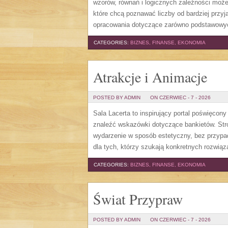
wzorów, równań i logicznych zależności może
które chcą poznawać liczby od bardziej przyj
opracowania dotyczące zarówno podstawowych
CATEGORIES:
BIZNES, FINANSE, EKONOMIA
Atrakcje i Animacje
POSTED BY ADMIN
ON CZERWIEC - 7 - 2026
Sala Lacerta to inspirujący portal poświęcon
znaleźć wskazówki dotyczące bankietów. Str
wydarzenie w sposób estetyczny, bez przypa
dla tych, którzy szukają konkretnych rozwią
CATEGORIES:
BIZNES, FINANSE, EKONOMIA
Świat Przypraw
POSTED BY ADMIN
ON CZERWIEC - 7 - 2026