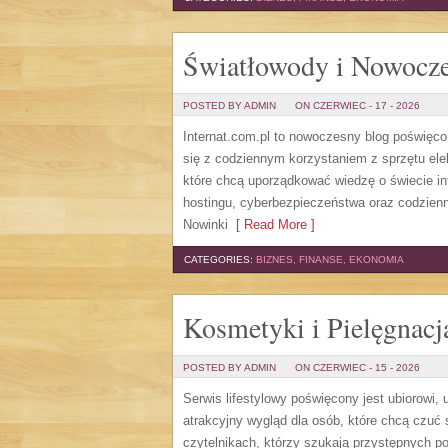
Światłowody i Nowocze
POSTED BY ADMIN
ON CZERWIEC - 17 - 2026
Internat.com.pl to nowoczesny blog poświęc
się z codziennym korzystaniem z sprzętu el
które chcą uporządkować wiedzę o świecie in
hostingu, cyberbezpieczeństwa oraz codzienn
Nowinki
[ Read More ]
CATEGORIES:
BIZNES, FINANSE, EKONOMIA
Kosmetyki i Pielęgnacj
POSTED BY ADMIN
ON CZERWIEC - 15 - 2026
Serwis lifestylowy poświęcony jest ubiorowi
atrakcyjny wygląd dla osób, które chcą czuć 
czytelnikach, którzy szukają przystępnych p