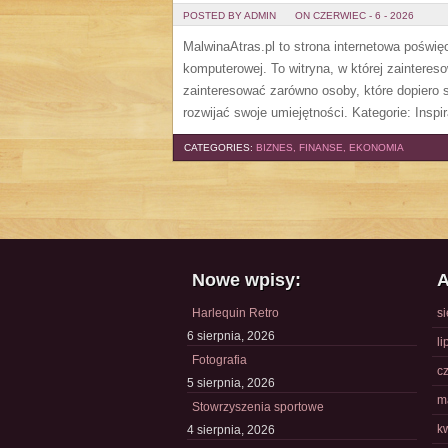
POSTED BY ADMIN
ON CZERWIEC - 6 - 2026
MalwinaAtras.pl to strona internetowa poświę
komputerowej. To witryna, w której zaintere
zainteresować zarówno osoby, które dopiero st
rozwijać swoje umiejętności. Kategorie: Inspira
CATEGORIES:
BIZNES, FINANSE, EKONOMIA
Nowe wpisy:
A
Harlequin Retro
s
6 sierpnia, 2026
li
Fotografia
c
5 sierpnia, 2026
m
Stowrzyszenia sportowe
k
4 sierpnia, 2026