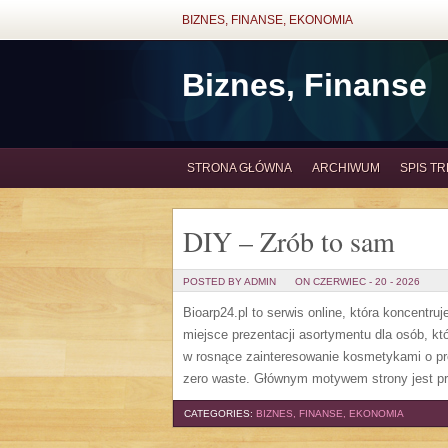
BIZNES, FINANSE, EKONOMIA
Biznes, Finanse
STRONA GŁÓWNA
ARCHIWUM
SPIS TR
DIY – Zrób to sam
POSTED BY ADMIN
ON CZERWIEC - 20 - 2026
Bioarp24.pl to serwis online, która koncent
miejsce prezentacji asortymentu dla osób, któ
w rosnące zainteresowanie kosmetykami o pr
zero waste. Głównym motywem strony jest pr
CATEGORIES:
BIZNES, FINANSE, EKONOMIA