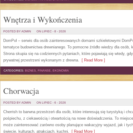
Wnętrza i Wykończenia
POSTED BY ADMIN
ON LIPIEC - 8 - 2026
DomPol – serwis dla osób zainteresowanych domami szkieletowymi DomPol
tematyce budownictwa drewnianego. To pomocne źródło wiedzy dla osób, kt
Strona skupia się na codziennych pytaniach, które pojawiają się wtedy, g
prywatnej przestrzeni wykonanym z drewna.
[ Read More ]
CATEGORIES:
BIZNES, FINANSE, EKONOMIA
Chorwacja
POSTED BY ADMIN
ON LIPIEC - 6 - 2026
Cherrish to barwna przestrzeń dla osób, które interesują się turystyką i 
pośpiechu, z ciekawością i otwartością na nowe doświadczenia. To miejsce
może zainteresować zarówno osoby planujące wakacyjny wyjazd, jak i tych,
świecie, kulturach, atrakcjach, kuchni,
[ Read More ]