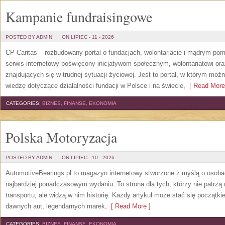
Kampanie fundraisingowe
POSTED BY ADMIN
ON LIPIEC - 11 - 2026
CP Caritas – rozbudowany portal o fundacjach, wolontariacie i mądrym po
serwis internetowy poświęcony inicjatywom społecznym, wolontariatowi o
znajdujących się w trudnej sytuacji życiowej. Jest to portal, w którym mo
wiedzę dotyczące działalności fundacji w Polsce i na świecie,
[ Read More
CATEGORIES:
BIZNES, FINANSE, EKONOMIA
Polska Motoryzacja
POSTED BY ADMIN
ON LIPIEC - 10 - 2026
AutomotiveBearings.pl to magazyn internetowy stworzone z myślą o osobac
najbardziej ponadczasowym wydaniu. To strona dla tych, którzy nie patrz
transportu, ale widzą w nim historię. Każdy artykuł może stać się początk
dawnych aut, legendarnych marek,
[ Read More ]
CATEGORIES:
BIZNES, FINANSE, EKONOMIA