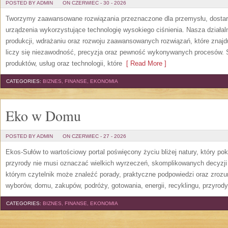
POSTED BY ADMIN
ON CZERWIEC - 30 - 2026
Tworzymy zaawansowane rozwiązania przeznaczone dla przemysłu, dosta
urządzenia wykorzystujące technologię wysokiego ciśnienia. Nasza działaln
produkcji, wdrażaniu oraz rozwoju zaawansowanych rozwiązań, które znajd
liczy się niezawodność, precyzja oraz pewność wykonywanych procesów. St
produktów, usług oraz technologii, które
[ Read More ]
CATEGORIES:
BIZNES, FINANSE, EKONOMIA
Eko w Domu
POSTED BY ADMIN
ON CZERWIEC - 27 - 2026
Ekos-Sułów to wartościowy portal poświęcony życiu bliżej natury, który p
przyrody nie musi oznaczać wielkich wyrzeczeń, skomplikowanych decyzji
którym czytelnik może znaleźć porady, praktyczne podpowiedzi oraz zroz
wyborów, domu, zakupów, podróży, gotowania, energii, recyklingu, przyrod
CATEGORIES:
BIZNES, FINANSE, EKONOMIA