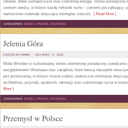
zdrowie, dobre samopoczucie oraz codzienną energię. Strona poświęcona 
centrum wiedzy, w którym każdy miłośnik ruchu – zarówno początkujący, 
wartościowe materiały dotyczące treningów, ćwiczeń,
[ Read More ]
CATEGORIES:
BIZNES, FINANSE, EKONOMIA
Jelenia Góra
POSTED BY ADMIN
ON LIPIEC - 2 - 2026
Moda Wrocław to rozbudowany serwis internetowy poświęcony zwiedzaniu
uwzględnieniem Wrocławia oraz zakątków, które tworzą niezwykle nieoczywi
jest przestrzenią, w którym można znaleźć praktyczne informacje dotyczące 
architektury, przyrody, wydarzeń, rekreacji oraz codziennego życia w mias
More ]
CATEGORIES:
BIZNES, FINANSE, EKONOMIA
Przemysł w Polsce