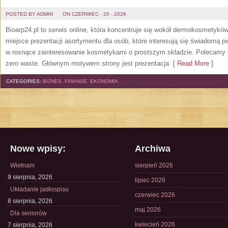
POSTED BY ADMIN
ON CZERWIEC - 20 - 2026
Bioarp24.pl to serwis online, która koncentruje się wokół dermokosmetykó
miejsce prezentacji asortymentu dla osób, które interesują się świadomą pie
w rosnące zainteresowanie kosmetykami o prostszym składzie. Polecamy P
zero waste. Głównym motywem strony jest prezentacja
[ Read More ]
CATEGORIES:
BIZNES, FINANSE, EKONOMIA
Nowe wpisy:
Archiwa
Wietnam
sierpień 2026
9 sierpnia, 2026
lipiec 2026
Układanie jadłospisu
czerwiec 2026
8 sierpnia, 2026
maj 2026
Dla seniorów
kwiecień 2026
7 sierpnia, 2026