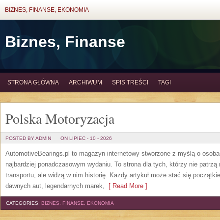
BIZNES, FINANSE, EKONOMIA
Biznes, Finanse
STRONA GŁÓWNA
ARCHIWUM
SPIS TREŚCI
TAGI
Polska Motoryzacja
POSTED BY ADMIN
ON LIPIEC - 10 - 2026
AutomotiveBearings.pl to magazyn internetowy stworzone z myślą o osobac
najbardziej ponadczasowym wydaniu. To strona dla tych, którzy nie patrz
transportu, ale widzą w nim historię. Każdy artykuł może stać się początk
dawnych aut, legendarnych marek,
[ Read More ]
CATEGORIES:
BIZNES, FINANSE, EKONOMIA