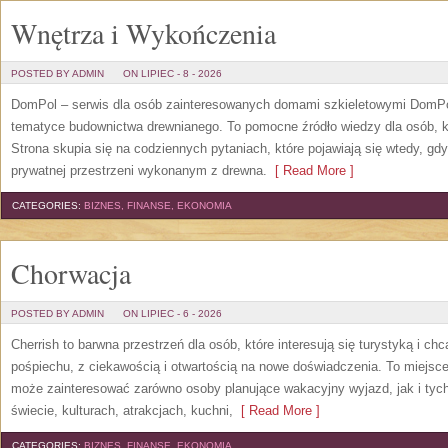
Wnętrza i Wykończenia
POSTED BY ADMIN
ON LIPIEC - 8 - 2026
DomPol – serwis dla osób zainteresowanych domami szkieletowymi DomPol
tematyce budownictwa drewnianego. To pomocne źródło wiedzy dla osób, kt
Strona skupia się na codziennych pytaniach, które pojawiają się wtedy, g
prywatnej przestrzeni wykonanym z drewna.
[ Read More ]
CATEGORIES:
BIZNES, FINANSE, EKONOMIA
Chorwacja
POSTED BY ADMIN
ON LIPIEC - 6 - 2026
Cherrish to barwna przestrzeń dla osób, które interesują się turystyką i 
pośpiechu, z ciekawością i otwartością na nowe doświadczenia. To miejsce
może zainteresować zarówno osoby planujące wakacyjny wyjazd, jak i tych,
świecie, kulturach, atrakcjach, kuchni,
[ Read More ]
CATEGORIES:
BIZNES, FINANSE, EKONOMIA