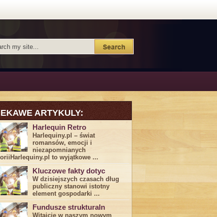
IEKAWE ARTYKULY:
Harlequin Retro
Harlequiny.pl – świat
romansów, emocji i
niezapomnianych
toriiHarlequiny.pl to wyjątkowe ...
Kluczowe fakty dotyc
W dzisiejszych czasach dług
publiczny stanowi istotny
element gospodarki ...
Fundusze strukturaln
Witajcie w naszym nowym