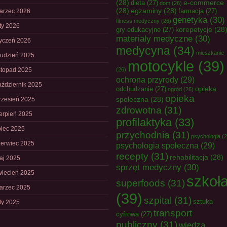
(28)
e-commerce
dieta
(27)
dom
(26)
(28)
egzaminy
(28)
farmacja
(27)
arzec 2026
genetyka
(30)
fitness medyczny
(26)
uty 2026
korepetycje
(28
gry edukacyjne
(27)
materiały medyczne
(30)
tyczeń 2026
medycyna
(34)
mieszkanie
rudzień 2025
motocykle
(39)
istopad 2025
(26)
ochrona przyrody
(29)
aździernik 2025
opieka
odchudzanie
(27)
ogród
(26)
opieka
społeczna
(28)
rzesień 2025
zdrowotna
(31)
ierpień 2025
profilaktyka
(33)
piec 2025
przychodnia
(31)
psychologia
(2
zerwiec 2025
psychologia społeczna
(29)
recepty
(31)
rehabilitacja
(28)
aj 2025
sprzęt medyczny
(30)
wiecień 2025
szkoł
superfoods
(31)
arzec 2025
(39)
szpital
(31)
sztuka
uty 2025
transport
cyfrowa
(27)
publiczny
(31)
wiedza