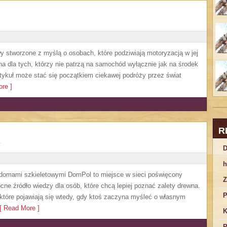
y stworzone z myślą o osobach, które podziwiają motoryzacją w jej
a dla tych, którzy nie patrzą na samochód wyłącznie jak na środek
artykuł może stać się początkiem ciekawej podróży przez świat
re ]
R
D
h
 domami szkieletowymi DomPol to miejsce w sieci poświęcony
Z
e źródło wiedzy dla osób, które chcą lepiej poznać zalety drewna.
P
 które pojawiają się wtedy, gdy ktoś zaczyna myśleć o własnym
 Read More ]
K
P