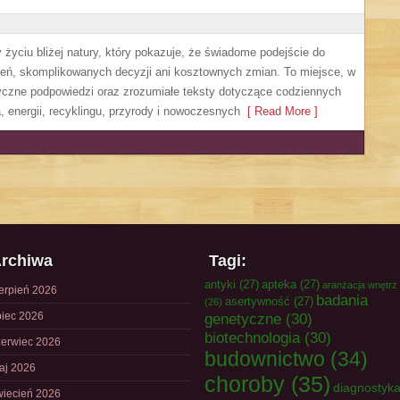
życiu bliżej natury, który pokazuje, że świadome podejście do
zeń, skomplikowanych decyzji ani kosztownych zmian. To miejsce, w
yczne podpowiedzi oraz zrozumiałe teksty dotyczące codziennych
 energii, recyklingu, przyrody i nowoczesnych
[ Read More ]
rchiwa
Tagi:
antyki
(27)
apteka
(27)
aranżacja wnętrz
ierpień 2026
badania
asertywność
(27)
(26)
piec 2026
genetyczne
(30)
biotechnologia
(30)
zerwiec 2026
budownictwo
(34)
aj 2026
choroby
(35)
diagnostyk
wiecień 2026