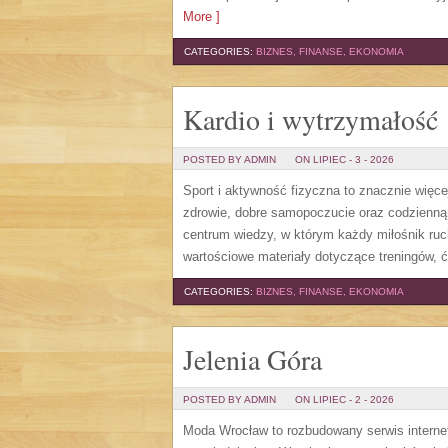
More ]
CATEGORIES:
BIZNES, FINANSE, EKONOMIA
Kardio i wytrzymałość
POSTED BY ADMIN
ON LIPIEC - 3 - 2026
Sport i aktywność fizyczna to znacznie więcej
zdrowie, dobre samopoczucie oraz codzienną
centrum wiedzy, w którym każdy miłośnik ru
wartościowe materiały dotyczące treningów, 
CATEGORIES:
BIZNES, FINANSE, EKONOMIA
Jelenia Góra
POSTED BY ADMIN
ON LIPIEC - 2 - 2026
Moda Wrocław to rozbudowany serwis intern