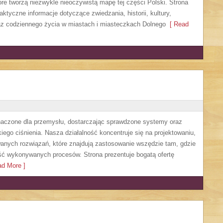
re tworzą niezwykle nieoczywistą mapę tej części Polski. Strona
ktyczne informacje dotyczące zwiedzania, historii, kultury,
oraz codziennego życia w miastach i miasteczkach Dolnego
[ Read
czone dla przemysłu, dostarczając sprawdzone systemy oraz
ego ciśnienia. Nasza działalność koncentruje się na projektowaniu,
anych rozwiązań, które znajdują zastosowanie wszędzie tam, gdzie
ść wykonywanych procesów. Strona prezentuje bogatą ofertę
d More ]