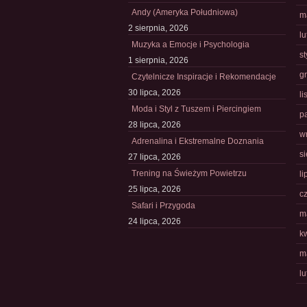
Andy (Ameryka Południowa)
m
2 sierpnia, 2026
l
Muzyka a Emocje i Psychologia
s
1 sierpnia, 2026
g
Czytelnicze Inspiracje i Rekomendacje
30 lipca, 2026
l
Moda i Styl z Tuszem i Piercingiem
p
28 lipca, 2026
w
Adrenalina i Ekstremalne Doznania
s
27 lipca, 2026
Trening na Świeżym Powietrzu
li
25 lipca, 2026
c
Safari i Przygoda
m
24 lipca, 2026
k
m
l