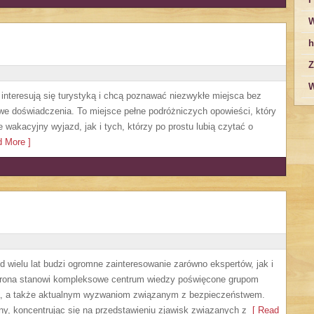
W
h
Z
W
e interesują się turystyką i chcą poznawać niezwykłe miejsca bez
owe doświadczenia. To miejsce pełne podróżniczych opowieści, który
akacyjny wyjazd, jak i tych, którzy po prostu lubią czytać o
 More ]
 wielu lat budzi ogromne zainteresowanie zarówno ekspertów, jak i
Strona stanowi kompleksowe centrum wiedzy poświęcone grupom
nia, a także aktualnym wyzwaniom związanym z bezpieczeństwem.
ny, koncentrując się na przedstawieniu zjawisk związanych z
[ Read