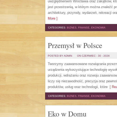
uwzględnieniem Wrocławia oraz zakątków, któ
jest przestrzenią, w którym można znaleźć pra
architektury, przyrody, wydarzeń, rekreacji 
More ]
CATEGORIES:
BIZNES, FINANSE, EKONOMIA
Przemysł w Polsce
POSTED BY ADMIN
ON CZERWIEC - 30 - 2026
Tworzymy zaawansowane rozwiązania przezna
urządzenia wykorzystujące technologię wysoki
produkcji, wdrażaniu oraz rozwoju zaawansow
liczy się niezawodność, precyzja oraz pewno
produktów, usług oraz technologii, które
[ Rea
CATEGORIES:
BIZNES, FINANSE, EKONOMIA
Eko w Domu