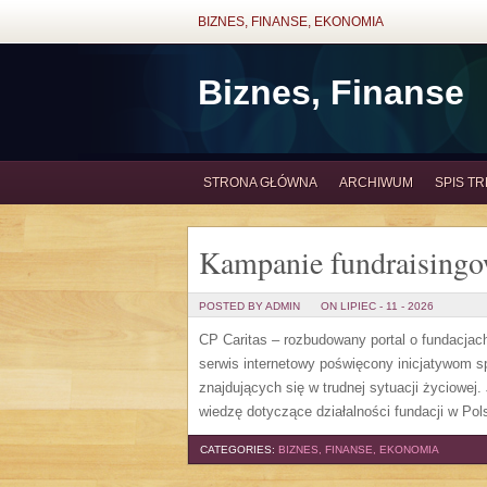
BIZNES, FINANSE, EKONOMIA
Biznes, Finanse
STRONA GŁÓWNA
ARCHIWUM
SPIS TR
Kampanie fundraising
POSTED BY ADMIN
ON LIPIEC - 11 - 2026
CP Caritas – rozbudowany portal o fundacjac
serwis internetowy poświęcony inicjatywom 
znajdujących się w trudnej sytuacji życiowej
wiedzę dotyczące działalności fundacji w Pols
CATEGORIES:
BIZNES, FINANSE, EKONOMIA