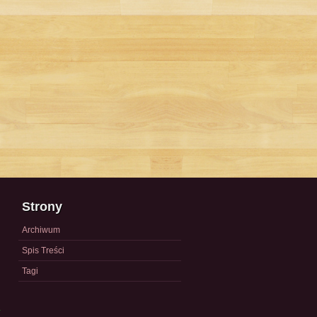
Strony
Archiwum
Spis Treści
Tagi
a