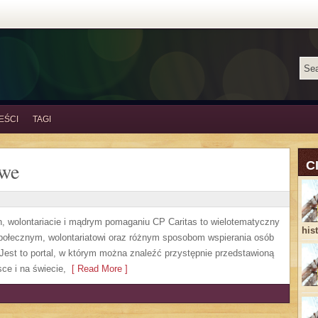
EŚCI
TAGI
owe
C
h, wolontariacie i mądrym pomaganiu CP Caritas to wielotematyczny
his
społecznym, wolontariatowi oraz różnym sposobom wspierania osób
. Jest to portal, w którym można znaleźć przystępnie przedstawioną
ce i na świecie,
[ Read More ]