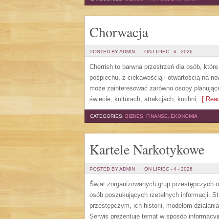
Chorwacja
POSTED BY ADMIN
ON LIPIEC - 6 - 2026
Cherrish to barwna przestrzeń dla osób, któr
pośpiechu, z ciekawością i otwartością na n
może zainteresować zarówno osoby planujące w
świecie, kulturach, atrakcjach, kuchni,
[ Read
CATEGORIES:
BIZNES, FINANSE, EKONOMIA
Kartele Narkotykowe
POSTED BY ADMIN
ON LIPIEC - 4 - 2026
Świat zorganizowanych grup przestępczych od
osób poszukujących rzetelnych informacji. 
przestępczym, ich historii, modelom działa
Serwis prezentuje temat w sposób informacyj