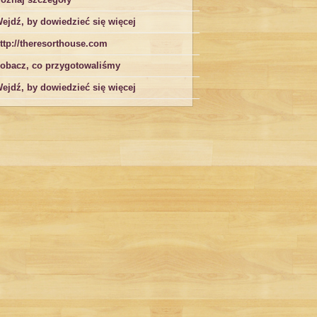
ejdź, by dowiedzieć się więcej
ttp://theresorthouse.com
obacz, co przygotowaliśmy
ejdź, by dowiedzieć się więcej