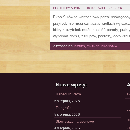
POSTED BY ADMIN
ON CZERWIEC - 27 - 2026
Ekos-Sułów to wartościowy portal poświęcony 
przyrody nie musi oznaczać wielkich wyrzec
którym czytelnik może znaleźć porady, prakt
wyborów, domu, zakupów, podróży, gotowania,
CATEGORIES:
BIZNES, FINANSE, EKONOMIA
Nowe wpisy:
A
Harlequin Retro
s
6 sierpnia, 2026
li
Fotografia
c
5 sierpnia, 2026
m
Stowrzyszenia sportowe
k
4 sierpnia, 2026