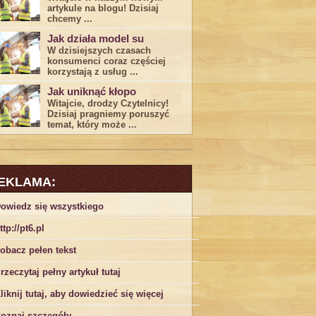
artykule na blogu! Dzisiaj
chcemy ...
Jak działa model su
W dzisiejszych czasach
konsumenci ‌coraz częściej
korzystają z usług⁤ ...
Jak uniknąć kłopo
Witajcie, drodzy Czytelnicy!
Dzisiaj pragniemy poruszyć
temat, który może ...
EKLAMA:
owiedz się wszystkiego
ttp://pt6.pl
obacz pełen tekst
rzeczytaj pełny artykuł tutaj
liknij tutaj, aby dowiedzieć się więcej
oznaj szczegóły