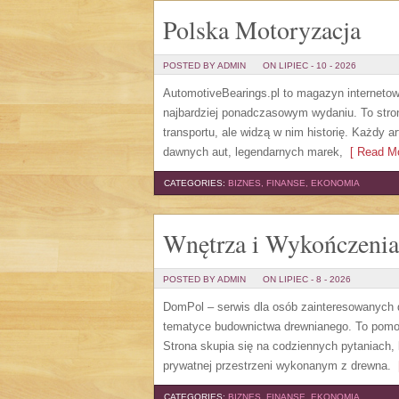
Polska Motoryzacja
POSTED BY ADMIN
ON LIPIEC - 10 - 2026
AutomotiveBearings.pl to magazyn internetow
najbardziej ponadczasowym wydaniu. To stron
transportu, ale widzą w nim historię. Każdy 
dawnych aut, legendarnych marek,
[ Read Mo
CATEGORIES:
BIZNES, FINANSE, EKONOMIA
Wnętrza i Wykończenia
POSTED BY ADMIN
ON LIPIEC - 8 - 2026
DomPol – serwis dla osób zainteresowanych
tematyce budownictwa drewnianego. To pomocn
Strona skupia się na codziennych pytaniach,
prywatnej przestrzeni wykonanym z drewna.
[
CATEGORIES:
BIZNES, FINANSE, EKONOMIA