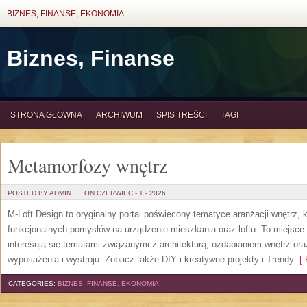
BIZNES, FINANSE, EKONOMIA
Biznes, Finanse
STRONA GŁÓWNA
ARCHIWUM
SPIS TREŚCI
TAGI
Metamorfozy wnętrz
POSTED BY ADMIN
ON CZERWIEC - 1 - 2026
M-Loft Design to oryginalny portal poświęcony tematyce aranżacji wnętrz, 
funkcjonalnych pomysłów na urządzenie mieszkania oraz loftu. To miejsce 
interesują się tematami związanymi z architekturą, ozdabianiem wnętrz or
wyposażenia i wystroju. Zobacz także DIY i kreatywne projekty i Trendy
[ 
CATEGORIES:
BIZNES, FINANSE, EKONOMIA