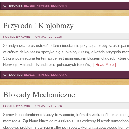
CATEGORIES:
BIZNES, FINANSE, EKONOMIA
Przyroda i Krajobrazy
POSTED BY ADMIN
ON MAJ - 22 - 2026
Skandynawia to przestrzeń, które nieustannie przyciąga osoby szukające 
w którym dzika natura spotyka się z lokalną kulturą, a każda przygoda m
Strona poświęcona tej tematyce jest inspirującym blogiem dla osób, które 
Norwegii, Finlandii, Islandii oraz północnych terenów,
[ Read More ]
CATEGORIES:
BIZNES, FINANSE, EKONOMIA
Blokady Mechaniczne
POSTED BY ADMIN
ON MAJ - 21 - 2026
Sprawdzone dorabianie kluczy to wsparcie, która dla wielu osób okazuje 
momencie. Zgubiony klucz do mieszkania, uszkodzony kluczyk samochodowy
obudowa, problem z zamkiem albo potrzeba wykonania zapasowego kompletu