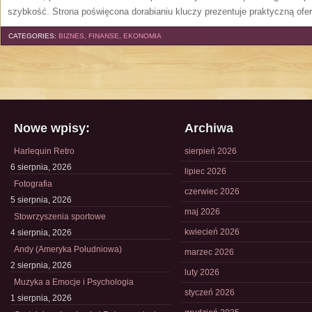
szybkość. Strona poświęcona dorabianiu kluczy prezentuje praktyczną ofe
CATEGORIES:
BIZNES, FINANSE, EKONOMIA
Nowe wpisy:
Archiwa
Harlequin Retro
sierpień 2026
6 sierpnia, 2026
lipiec 2026
Fotografia
czerwiec 2026
5 sierpnia, 2026
maj 2026
Stowrzyszenia sportowe
kwiecień 2026
4 sierpnia, 2026
Andy (Ameryka Południowa)
marzec 2026
2 sierpnia, 2026
luty 2026
Muzyka a Emocje i Psychologia
styczeń 2026
1 sierpnia, 2026