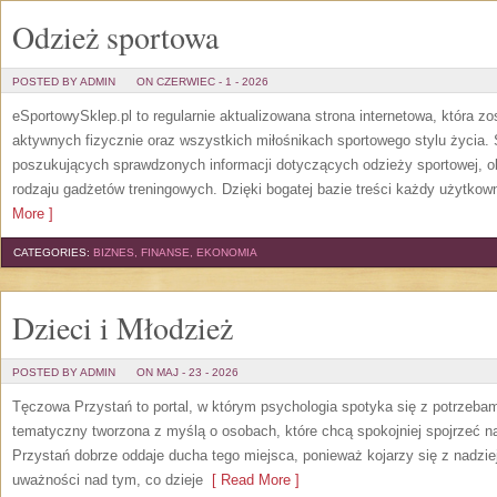
Odzież sportowa
POSTED BY ADMIN
ON CZERWIEC - 1 - 2026
eSportowySklep.pl to regularnie aktualizowana strona internetowa, która z
aktywnych fizycznie oraz wszystkich miłośnikach sportowego stylu życia. 
poszukujących sprawdzonych informacji dotyczących odzieży sportowej, o
rodzaju gadżetów treningowych. Dzięki bogatej bazie treści każdy użytkown
More ]
CATEGORIES:
BIZNES, FINANSE, EKONOMIA
Dzieci i Młodzież
POSTED BY ADMIN
ON MAJ - 23 - 2026
Tęczowa Przystań to portal, w którym psychologia spotyka się z potrzeba
tematyczny tworzona z myślą o osobach, które chcą spokojniej spojrzeć 
Przystań dobrze oddaje ducha tego miejsca, ponieważ kojarzy się z nadzie
uważności nad tym, co dzieje
[ Read More ]