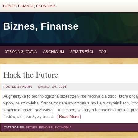
BIZNES, FINANSE, EKONOMIA
Biznes, Finanse
STRONA GŁÓWNA
ARCHIWUM
SPIS TREŚCI
TAGI
Hack the Future
POSTED BY ADMIN
ON MAJ - 20 - 2026
Augmentyka to technologiczna przestrzeń internetowa dla osób, które chcą
wpływ na człowieka. Strona została stworzona z myślą o czytelnikach, którz
zmieniają nasze możliwości. To miejsce, w którym technologia nie jest prz
faktów, ale jako żywy temat.
[ Read More ]
CATEGORIES:
BIZNES, FINANSE, EKONOMIA