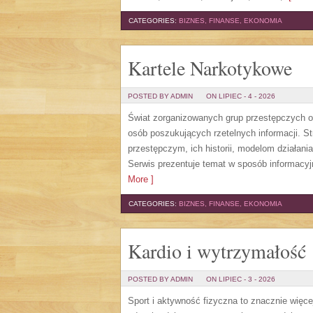
CATEGORIES:
BIZNES, FINANSE, EKONOMIA
Kartele Narkotykowe
POSTED BY ADMIN
ON LIPIEC - 4 - 2026
Świat zorganizowanych grup przestępczych od
osób poszukujących rzetelnych informacji. 
przestępczym, ich historii, modelom działa
Serwis prezentuje temat w sposób informacyj
More ]
CATEGORIES:
BIZNES, FINANSE, EKONOMIA
Kardio i wytrzymałość
POSTED BY ADMIN
ON LIPIEC - 3 - 2026
Sport i aktywność fizyczna to znacznie więcej