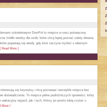
W
Z
Z
Z
h
 domami szkieletowymi DomPol to miejsce w sieci poświęcony
e źródło wiedzy dla osób, które chcą lepiej poznać zalety drewna.
 które pojawiają się wtedy, gdy ktoś zaczyna myśleć o własnym
 Read More ]
e interesują się turystyką i chcą poznawać niezwykłe miejsca bez
owe doświadczenia. To miejsce pełne podróżniczych opowieści, który
akacyjny wyjazd, jak i tych, którzy po prostu lubią czytać o
 More ]