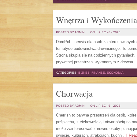
Wnętrza i Wykończenia
POSTED BY ADMIN
ON LIPIEC - 8 - 2026
DomPol – serwis dla osób zainteresowanych
tematyce budownictwa drewnianego. To pomocn
Strona skupia się na codziennych pytaniach,
prywatnej przestrzeni wykonanym z drewna.
[
CATEGORIES:
BIZNES, FINANSE, EKONOMIA
Chorwacja
POSTED BY ADMIN
ON LIPIEC - 6 - 2026
Cherrish to barwna przestrzeń dla osób, któr
pośpiechu, z ciekawością i otwartością na n
może zainteresować zarówno osoby planujące w
świecie, kulturach, atrakcjach, kuchni,
[ Read