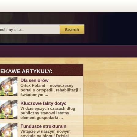
IEKAWE ARTYKULY:
Dla seniorów
Ortex Poland – nowoczesny
portal o ortopedii, rehabilitacji i
świadomym ...
Kluczowe fakty dotyc
W dzisiejszych czasach dług
publiczny stanowi istotny
element gospodarki ...
Fundusze strukturaln
Witajcie w naszym nowym
artykule na blogu! Dzisiaj