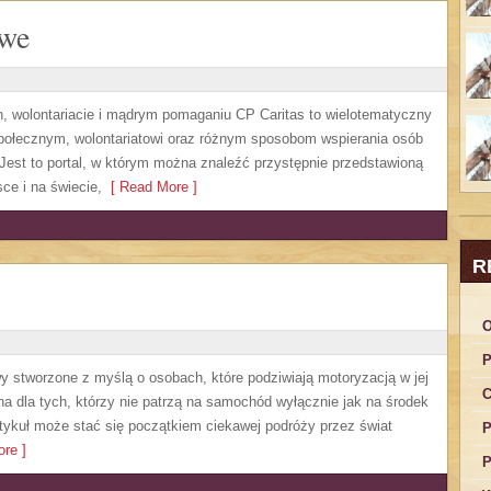
owe
h, wolontariacie i mądrym pomaganiu CP Caritas to wielotematyczny
społecznym, wolontariatowi oraz różnym sposobom wspierania osób
. Jest to portal, w którym można znaleźć przystępnie przedstawioną
ce i na świecie,
[ Read More ]
R
O
P
y stworzone z myślą o osobach, które podziwiają motoryzacją w jej
C
a dla tych, którzy nie patrzą na samochód wyłącznie jak na środek
artykuł może stać się początkiem ciekawej podróży przez świat
P
re ]
P