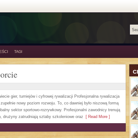
EŚCI
TAGI
orcie
C
cie gier, turniejów i cyfrowej rywalizacji Profesjonalna rywalizacja
 zupełnie nowy poziom rozwoju. To, co dawniej było niszową formą
obalny sektor sportowo-rozrywkowy. Profesjonalni zawodnicy trenują
 drużyny zatrudniają sztaby szkoleniowe oraz
[ Read More ]