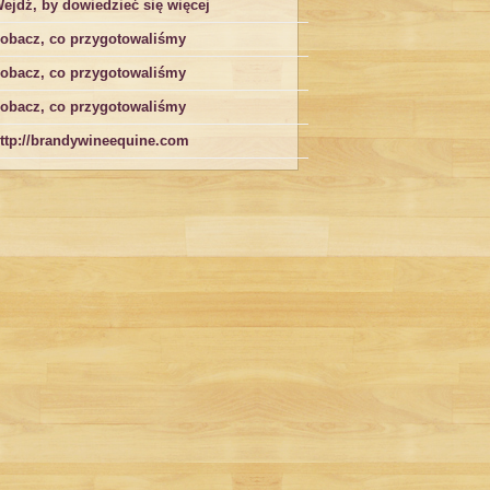
ejdź, by dowiedzieć się więcej
obacz, co przygotowaliśmy
obacz, co przygotowaliśmy
obacz, co przygotowaliśmy
ttp://brandywineequine.com