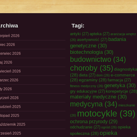
rchiwa
Tagi:
antyki
(27)
apteka
(27)
aranżacja wnętrz
ierpień 2026
badania
asertywność
(27)
(26)
piec 2026
genetyczne
(30)
biotechnologia
(30)
zerwiec 2026
budownictwo
(34)
aj 2026
choroby
(35)
diagnostyk
wiecień 2026
(28)
e-commerce
dieta
(27)
dom
(26)
(28)
egzaminy
(28)
farmacja
(27)
arzec 2026
genetyka
(30)
fitness medyczny
(26)
uty 2026
korepetycje
(28
gry edukacyjne
(27)
materiały medyczne
(30)
tyczeń 2026
medycyna
(34)
mieszkanie
rudzień 2025
motocykle
(39)
istopad 2025
(26)
ochrona przyrody
(29)
aździernik 2025
opieka
odchudzanie
(27)
ogród
(26)
opieka
społeczna
(28)
rzesień 2025