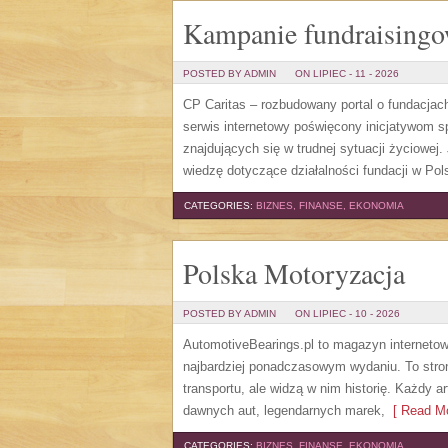
Kampanie fundraising
POSTED BY ADMIN
ON LIPIEC - 11 - 2026
CP Caritas – rozbudowany portal o fundacjac
serwis internetowy poświęcony inicjatywom 
znajdujących się w trudnej sytuacji życiowej
wiedzę dotyczące działalności fundacji w Pols
CATEGORIES:
BIZNES, FINANSE, EKONOMIA
Polska Motoryzacja
POSTED BY ADMIN
ON LIPIEC - 10 - 2026
AutomotiveBearings.pl to magazyn internetow
najbardziej ponadczasowym wydaniu. To stron
transportu, ale widzą w nim historię. Każdy 
dawnych aut, legendarnych marek,
[ Read Mo
CATEGORIES:
BIZNES, FINANSE, EKONOMIA