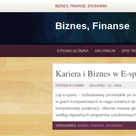
BIZNES, FINANSE, EKONOMIA
Biznes, Finanse
STRONA GŁÓWNA
ARCHIWUM
SPIS TR
Kariera i Biznes w E-sp
POSTED BY ADMIN
ON LIPIEC - 12 - 2026
Ligi e-sportu – rozbudowany przewodnik po świe
w grach komputerowych w ciągu ostatnich lat
komputerowej rywalizacji, obecnie stanowi gl
według regularnych programów szkoleniowych,
CATEGORIES:
BIZNES, FINANSE, EKONOMIA