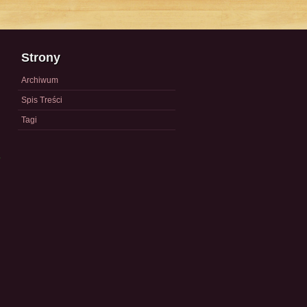
Strony
Archiwum
Spis Treści
Tagi
a
)