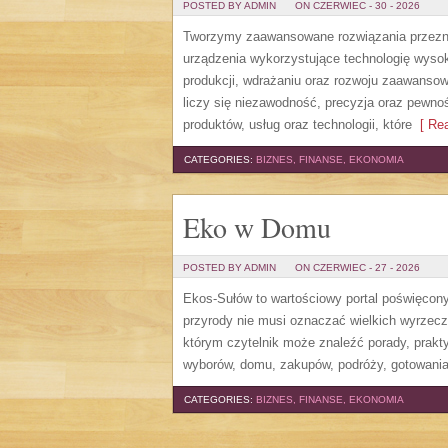
POSTED BY ADMIN
ON CZERWIEC - 30 - 2026
Tworzymy zaawansowane rozwiązania przezna
urządzenia wykorzystujące technologię wysoki
produkcji, wdrażaniu oraz rozwoju zaawansow
liczy się niezawodność, precyzja oraz pewno
produktów, usług oraz technologii, które
[ Rea
CATEGORIES:
BIZNES, FINANSE, EKONOMIA
Eko w Domu
POSTED BY ADMIN
ON CZERWIEC - 27 - 2026
Ekos-Sułów to wartościowy portal poświęcony 
przyrody nie musi oznaczać wielkich wyrzec
którym czytelnik może znaleźć porady, prakt
wyborów, domu, zakupów, podróży, gotowania,
CATEGORIES:
BIZNES, FINANSE, EKONOMIA