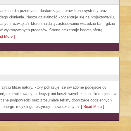
czone dla przemysłu, dostarczając sprawdzone systemy oraz
ego ciśnienia. Nasza działalność koncentruje się na projektowaniu,
anych rozwiązań, które znajdują zastosowanie wszędzie tam, gdzie
ść wykonywanych procesów. Strona prezentuje bogatą ofertę
d More ]
życiu bliżej natury, który pokazuje, że świadome podejście do
zeń, skomplikowanych decyzji ani kosztownych zmian. To miejsce, w
yczne podpowiedzi oraz zrozumiałe teksty dotyczące codziennych
 energii, recyklingu, przyrody i nowoczesnych
[ Read More ]