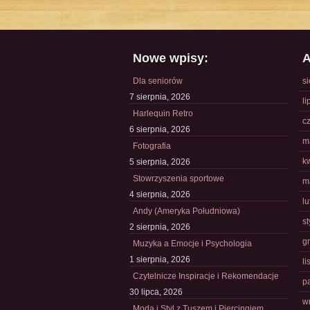
Nowe wpisy:
A
Dla seniorów
s
7 sierpnia, 2026
li
Harlequin Retro
c
6 sierpnia, 2026
m
Fotografia
k
5 sierpnia, 2026
Stowrzyszenia sportowe
m
4 sierpnia, 2026
l
Andy (Ameryka Południowa)
s
2 sierpnia, 2026
g
Muzyka a Emocje i Psychologia
1 sierpnia, 2026
l
Czytelnicze Inspiracje i Rekomendacje
p
30 lipca, 2026
w
Moda i Styl z Tuszem i Piercingiem