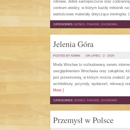
zdrowie, dobre samopoczucie oraz codzienną
centrum wiedzy, w którym każdy miłośnik ru
wartościowe materiały dotyczące treningów, 
CATEGORIES:
BIZNES, FINANSE, EKONOMIA
Jelenia Góra
POSTED BY ADMIN
ON LIPIEC - 2 - 2026
Moda Wrocław to rozbudowany serwis intern
uwzględnieniem Wrocławia oraz zakątków, któ
jest przestrzenią, w którym można znaleźć pra
architektury, przyrody, wydarzeń, rekreacji 
More ]
CATEGORIES:
BIZNES, FINANSE, EKONOMIA
Przemysł w Polsce