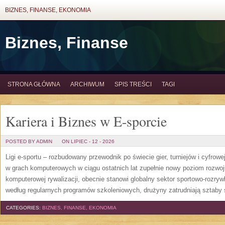
BIZNES, FINANSE, EKONOMIA
Biznes, Finanse
STRONA GŁÓWNA
ARCHIWUM
SPIS TREŚCI
TAGI
Kariera i Biznes w E-sporcie
POSTED BY ADMIN
ON LIPIEC - 12 - 2026
Ligi e-sportu – rozbudowany przewodnik po świecie gier, turniejów i cyfrowej
w grach komputerowych w ciągu ostatnich lat zupełnie nowy poziom rozwoj
komputerowej rywalizacji, obecnie stanowi globalny sektor sportowo-rozryw
według regularnych programów szkoleniowych, drużyny zatrudniają sztaby 
CATEGORIES:
BIZNES, FINANSE, EKONOMIA