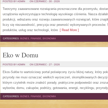
POSTED BY ADMIN
ON CZERWIEC - 30 - 2026
Tworzymy zaawansowane rozwiązania przeznaczone dla przemysłu, dosta
urządzenia wykorzystujące technologię wysokiego ciśnienia. Nasza działaln
produkcji, wdrażaniu oraz rozwoju zaawansowanych rozwiązań, które znajd
liczy się niezawodność, precyzja oraz pewność wykonywanych procesów. St
produktów, usług oraz technologii, które
[ Read More ]
CATEGORIES:
BIZNES, FINANSE, EKONOMIA
Eko w Domu
POSTED BY ADMIN
ON CZERWIEC - 27 - 2026
Ekos-Sułów to wartościowy portal poświęcony życiu bliżej natury, który p
przyrody nie musi oznaczać wielkich wyrzeczeń, skomplikowanych decyzji
którym czytelnik może znaleźć porady, praktyczne podpowiedzi oraz zroz
wyborów, domu, zakupów, podróży, gotowania, energii, recyklingu, przyrod
CATEGORIES:
BIZNES, FINANSE, EKONOMIA