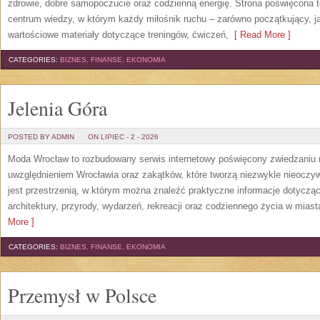
zdrowie, dobre samopoczucie oraz codzienną energię. Strona poświęcona 
centrum wiedzy, w którym każdy miłośnik ruchu – zarówno początkujący, 
wartościowe materiały dotyczące treningów, ćwiczeń,
[ Read More ]
CATEGORIES:
BIZNES, FINANSE, EKONOMIA
Jelenia Góra
POSTED BY ADMIN
ON LIPIEC - 2 - 2026
Moda Wrocław to rozbudowany serwis internetowy poświęcony zwiedzaniu
uwzględnieniem Wrocławia oraz zakątków, które tworzą niezwykle nieoczywi
jest przestrzenią, w którym można znaleźć praktyczne informacje dotyczące 
architektury, przyrody, wydarzeń, rekreacji oraz codziennego życia w mias
More ]
CATEGORIES:
BIZNES, FINANSE, EKONOMIA
Przemysł w Polsce