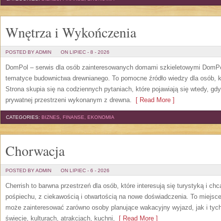
Wnętrza i Wykończenia
POSTED BY ADMIN
ON LIPIEC - 8 - 2026
DomPol – serwis dla osób zainteresowanych domami szkieletowymi DomPol
tematyce budownictwa drewnianego. To pomocne źródło wiedzy dla osób, kt
Strona skupia się na codziennych pytaniach, które pojawiają się wtedy, g
prywatnej przestrzeni wykonanym z drewna.
[ Read More ]
CATEGORIES:
BIZNES, FINANSE, EKONOMIA
Chorwacja
POSTED BY ADMIN
ON LIPIEC - 6 - 2026
Cherrish to barwna przestrzeń dla osób, które interesują się turystyką i 
pośpiechu, z ciekawością i otwartością na nowe doświadczenia. To miejsce
może zainteresować zarówno osoby planujące wakacyjny wyjazd, jak i tych,
świecie, kulturach, atrakcjach, kuchni,
[ Read More ]