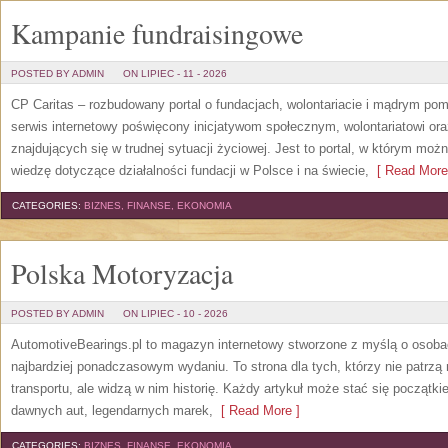
Kampanie fundraisingowe
POSTED BY ADMIN
ON LIPIEC - 11 - 2026
CP Caritas – rozbudowany portal o fundacjach, wolontariacie i mądrym po
serwis internetowy poświęcony inicjatywom społecznym, wolontariatowi o
znajdujących się w trudnej sytuacji życiowej. Jest to portal, w którym mo
wiedzę dotyczące działalności fundacji w Polsce i na świecie,
[ Read More
CATEGORIES:
BIZNES, FINANSE, EKONOMIA
Polska Motoryzacja
POSTED BY ADMIN
ON LIPIEC - 10 - 2026
AutomotiveBearings.pl to magazyn internetowy stworzone z myślą o osobac
najbardziej ponadczasowym wydaniu. To strona dla tych, którzy nie patrz
transportu, ale widzą w nim historię. Każdy artykuł może stać się początk
dawnych aut, legendarnych marek,
[ Read More ]
CATEGORIES:
BIZNES, FINANSE, EKONOMIA