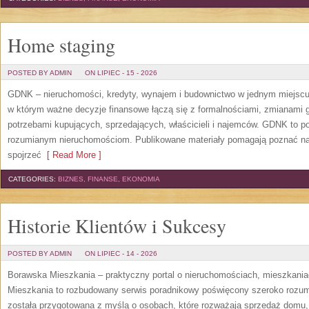
Home staging
POSTED BY ADMIN
ON LIPIEC - 15 - 2026
GDNK – nieruchomości, kredyty, wynajem i budownictwo w jednym miejscu
w którym ważne decyzje finansowe łączą się z formalnościami, zmianami 
potrzebami kupujących, sprzedających, właścicieli i najemców. GDNK to p
rozumianym nieruchomościom. Publikowane materiały pomagają poznać n
spojrzeć
[ Read More ]
CATEGORIES:
BIZNES, FINANSE, EKONOMIA
Historie Klientów i Sukcesy
POSTED BY ADMIN
ON LIPIEC - 14 - 2026
Borawska Mieszkania – praktyczny portal o nieruchomościach, mieszkani
Mieszkania to rozbudowany serwis poradnikowy poświęcony szeroko rozum
została przygotowana z myślą o osobach, które rozważają sprzedaż domu, 