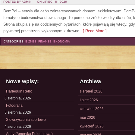
POSTED BY ADMIN
ON LIPIEC - 8 - 2026
DomPol – serwis dla osób zainteresowanych domami szkieletowymi DomPol
tematyce budownictwa drewnianego. To pomocne źródło wiedzy dla osób, kt
Strona skupia się na codziennych pytaniach, które pojawiają się wtedy, g
prywatnej przestrzeni wykonanym z drewna.
[ Read More ]
CATEGORIES:
BIZNES, FINANSE, EKONOMIA
Nowe wpisy:
Archiwa
Harlequin Retro
sierpień 2026
6 sierpnia, 2026
lipiec 2026
Fotografia
czerwiec 2026
5 sierpnia, 2026
maj 2026
Stowrzyszenia sportowe
kwiecień 2026
4 sierpnia, 2026
Andy (Ameryka Południowa)