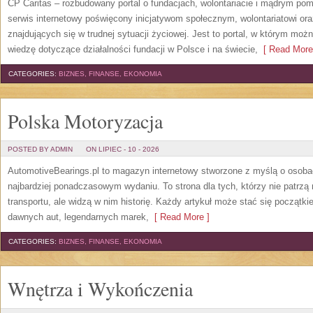
CP Caritas – rozbudowany portal o fundacjach, wolontariacie i mądrym po
serwis internetowy poświęcony inicjatywom społecznym, wolontariatowi o
znajdujących się w trudnej sytuacji życiowej. Jest to portal, w którym mo
wiedzę dotyczące działalności fundacji w Polsce i na świecie,
[ Read More
CATEGORIES:
BIZNES, FINANSE, EKONOMIA
Polska Motoryzacja
POSTED BY ADMIN
ON LIPIEC - 10 - 2026
AutomotiveBearings.pl to magazyn internetowy stworzone z myślą o osobac
najbardziej ponadczasowym wydaniu. To strona dla tych, którzy nie patrz
transportu, ale widzą w nim historię. Każdy artykuł może stać się początk
dawnych aut, legendarnych marek,
[ Read More ]
CATEGORIES:
BIZNES, FINANSE, EKONOMIA
Wnętrza i Wykończenia