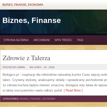
BIZNES, FINANSE, EKONOMIA
Biznes, Finanse
STRONA GŁÓWNA
ARCHIWUM
SPIS TREŚCI
TAGI
Zdrowie z Talerza
POSTED BY ADMIN
ON LIPIEC - 19 - 2026
Biologico.pl – inspiracje dla miłośników naturalnej kuchni Coraz więcej osó
talerz. Czytamy etykiety, analizujemy składy i sprawdzamy pochodzenie 
że zdrowa kuchnia będzie również smaczna, dostępna oraz łatwa do wpro
w takiej rzeczywistości warto odkryć portal
[ Read More ]
CATEGORIES:
BIZNES, FINANSE, EKONOMIA