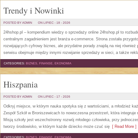
Trendy i Nowinki
POSTED BY ADMIN
ON LIPIEC - 18 - 2026
24hshop.pl – kompendium wiedzy o sprzedaży online 24hshop.pl to rozbudo
centralnym zagadnieniem jest branża e-commerce. Strona została przygo
rozwijających cyfrowy biznes, ale przydatne porady znajdą na niej również
serwisu obejmuje między innymi rozwijanie sprzedaży w sieci, a także rekl
CATEGORIES:
BIZNES, FINANSE, EKONOMIA
Hiszpania
POSTED BY ADMIN
ON LIPIEC - 17 - 2026
Odkryj miejsce, w którym nauka spotyka się z wartościami, a młodzież każd
Zespół Szkół w Broniszewicach to nowoczesna przestrzeń, która integruje 
Misją szkoły jest wszechstronny rozwój młodego człowieka, przy jednocze
tworzy środowisko, w którym każde dziecko może czuć się
[ Read More ]
CATEGORIES:
BIZNES, FINANSE, EKONOMIA