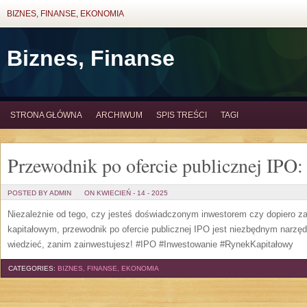
BIZNES, FINANSE, EKONOMIA
Biznes, Finanse
STRONA GŁÓWNA
ARCHIWUM
SPIS TREŚCI
TAGI
Przewodnik po ofercie publicznej IPO:
POSTED BY ADMIN
ON KWIECIEŃ - 14 - 2025
Niezależnie od tego, czy jesteś doświadczonym inwestorem czy dopiero z
kapitałowym, przewodnik po ofercie publicznej IPO jest niezbędnym narzę
wiedzieć, zanim zainwestujesz! #IPO #Inwestowanie #RynekKapitałowy
CATEGORIES:
BIZNES, FINANSE, EKONOMIA