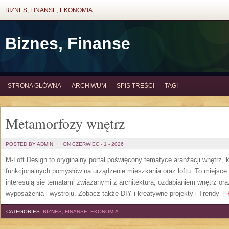
BIZNES, FINANSE, EKONOMIA
Biznes, Finanse
STRONA GŁÓWNA
ARCHIWUM
SPIS TREŚCI
TAGI
Metamorfozy wnętrz
POSTED BY ADMIN
ON CZERWIEC - 1 - 2026
M-Loft Design to oryginalny portal poświęcony tematyce aranżacji wnętrz, 
funkcjonalnych pomysłów na urządzenie mieszkania oraz loftu. To miejsce 
interesują się tematami związanymi z architekturą, ozdabianiem wnętrz or
wyposażenia i wystroju. Zobacz także DIY i kreatywne projekty i Trendy
[ 
CATEGORIES:
BIZNES, FINANSE, EKONOMIA