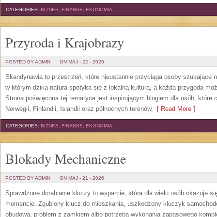
CATEGORIES:
BIZNES, FINANSE, EKONOMIA
Przyroda i Krajobrazy
POSTED BY ADMIN
ON MAJ - 22 - 2026
Skandynawia to przestrzeń, które nieustannie przyciąga osoby szukające 
w którym dzika natura spotyka się z lokalną kulturą, a każda przygoda m
Strona poświęcona tej tematyce jest inspirującym blogiem dla osób, które 
Norwegii, Finlandii, Islandii oraz północnych terenów,
[ Read More ]
CATEGORIES:
BIZNES, FINANSE, EKONOMIA
Blokady Mechaniczne
POSTED BY ADMIN
ON MAJ - 21 - 2026
Sprawdzone dorabianie kluczy to wsparcie, która dla wielu osób okazuje 
momencie. Zgubiony klucz do mieszkania, uszkodzony kluczyk samochodowy
obudowa, problem z zamkiem albo potrzeba wykonania zapasowego kompletu