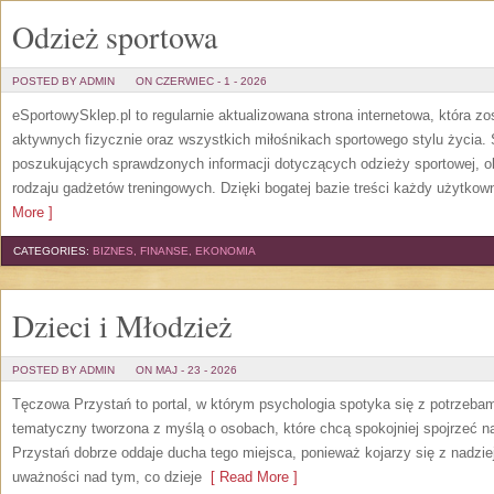
Odzież sportowa
POSTED BY ADMIN
ON CZERWIEC - 1 - 2026
eSportowySklep.pl to regularnie aktualizowana strona internetowa, która z
aktywnych fizycznie oraz wszystkich miłośnikach sportowego stylu życia. 
poszukujących sprawdzonych informacji dotyczących odzieży sportowej, o
rodzaju gadżetów treningowych. Dzięki bogatej bazie treści każdy użytkown
More ]
CATEGORIES:
BIZNES, FINANSE, EKONOMIA
Dzieci i Młodzież
POSTED BY ADMIN
ON MAJ - 23 - 2026
Tęczowa Przystań to portal, w którym psychologia spotyka się z potrzeba
tematyczny tworzona z myślą o osobach, które chcą spokojniej spojrzeć 
Przystań dobrze oddaje ducha tego miejsca, ponieważ kojarzy się z nadzie
uważności nad tym, co dzieje
[ Read More ]