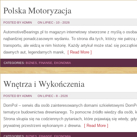
Polska Motoryzacja
POSTED BY ADMIN
ON LIPIEC - 10 - 2026
AutomotiveBearings.pl to magazyn internetowy stworzone z myślą o osobac
najbardziej ponadczasowym wydaniu. To strona dla tych, którzy nie patrz
transportu, ale widzą w nim historię. Każdy artykuł może stać się początk
dawnych aut, legendarnych marek,
[ Read More ]
CATEGORIES:
BIZNES, FINANSE, EKONOMIA
Wnętrza i Wykończenia
POSTED BY ADMIN
ON LIPIEC - 8 - 2026
DomPol – serwis dla osób zainteresowanych domami szkieletowymi DomPol
tematyce budownictwa drewnianego. To pomocne źródło wiedzy dla osób, kt
Strona skupia się na codziennych pytaniach, które pojawiają się wtedy, g
prywatnej przestrzeni wykonanym z drewna.
[ Read More ]
CATEGORIES:
BIZNES, FINANSE, EKONOMIA