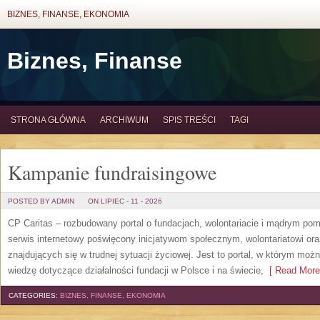
BIZNES, FINANSE, EKONOMIA
Biznes, Finanse
STRONA GŁÓWNA
ARCHIWUM
SPIS TREŚCI
TAGI
Kampanie fundraisingowe
POSTED BY ADMIN
ON LIPIEC - 11 - 2026
CP Caritas – rozbudowany portal o fundacjach, wolontariacie i mądrym po
serwis internetowy poświęcony inicjatywom społecznym, wolontariatowi o
znajdujących się w trudnej sytuacji życiowej. Jest to portal, w którym mo
wiedzę dotyczące działalności fundacji w Polsce i na świecie,
[ Read More
CATEGORIES:
BIZNES, FINANSE, EKONOMIA