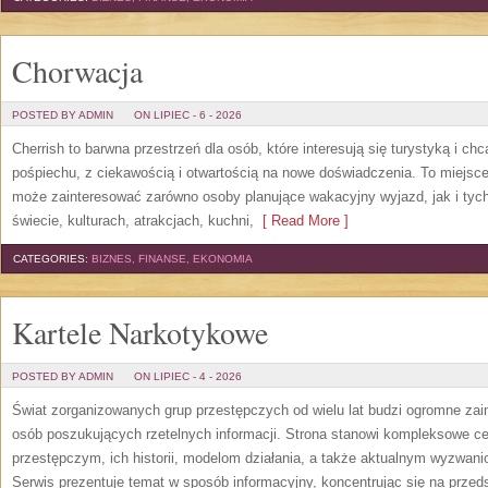
Chorwacja
POSTED BY ADMIN
ON LIPIEC - 6 - 2026
Cherrish to barwna przestrzeń dla osób, które interesują się turystyką i 
pośpiechu, z ciekawością i otwartością na nowe doświadczenia. To miejsce
może zainteresować zarówno osoby planujące wakacyjny wyjazd, jak i tych,
świecie, kulturach, atrakcjach, kuchni,
[ Read More ]
CATEGORIES:
BIZNES, FINANSE, EKONOMIA
Kartele Narkotykowe
POSTED BY ADMIN
ON LIPIEC - 4 - 2026
Świat zorganizowanych grup przestępczych od wielu lat budzi ogromne zain
osób poszukujących rzetelnych informacji. Strona stanowi kompleksowe 
przestępczym, ich historii, modelom działania, a także aktualnym wyzwa
Serwis prezentuje temat w sposób informacyjny, koncentrując się na przed