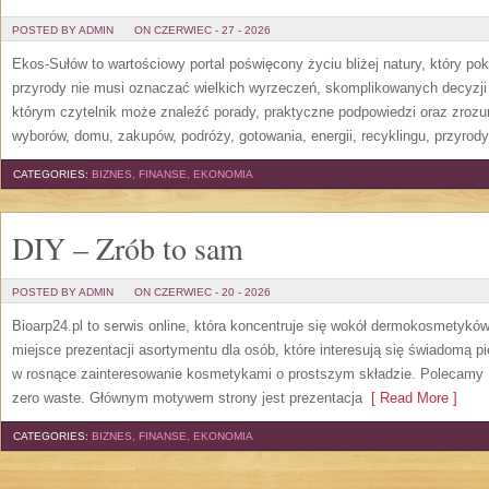
POSTED BY ADMIN
ON CZERWIEC - 27 - 2026
Ekos-Sułów to wartościowy portal poświęcony życiu bliżej natury, który p
przyrody nie musi oznaczać wielkich wyrzeczeń, skomplikowanych decyzji
którym czytelnik może znaleźć porady, praktyczne podpowiedzi oraz zroz
wyborów, domu, zakupów, podróży, gotowania, energii, recyklingu, przyrod
CATEGORIES:
BIZNES, FINANSE, EKONOMIA
DIY – Zrób to sam
POSTED BY ADMIN
ON CZERWIEC - 20 - 2026
Bioarp24.pl to serwis online, która koncentruje się wokół dermokosmetykó
miejsce prezentacji asortymentu dla osób, które interesują się świadomą pie
w rosnące zainteresowanie kosmetykami o prostszym składzie. Polecamy P
zero waste. Głównym motywem strony jest prezentacja
[ Read More ]
CATEGORIES:
BIZNES, FINANSE, EKONOMIA