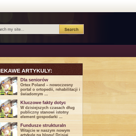
IEKAWE ARTYKULY:
Dla seniorów
Ortex Poland – nowoczesny
portal o ortopedii, rehabilitacji i
świadomym ...
Kluczowe fakty dotyc
W dzisiejszych czasach dług
publiczny stanowi istotny
element gospodarki ...
Fundusze strukturaln
Witajcie w naszym nowym
artykule na blogu! Dzisiaj