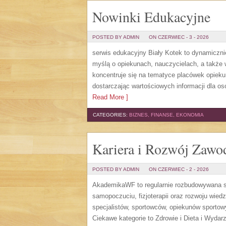
Nowinki Edukacyjne
POSTED BY ADMIN
ON CZERWIEC - 3 - 2026
serwis edukacyjny Biały Kotek to dynamicznie
myślą o opiekunach, nauczycielach, a także
koncentruje się na tematyce placówek opiek
dostarczając wartościowych informacji dla os
Read More ]
CATEGORIES:
BIZNES, FINANSE, EKONOMIA
Kariera i Rozwój Zaw
POSTED BY ADMIN
ON CZERWIEC - 2 - 2026
AkademikaWF to regularnie rozbudowywana str
samopoczuciu, fizjoterapii oraz rozwoju wie
specjalistów, sportowców, opiekunów sporto
Ciekawe kategorie to Zdrowie i Dieta i Wydarz