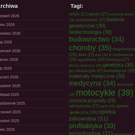
rchiwa
Tagi:
antyki
(27)
apteka
(27)
aranżacja wnętrz
ierpień 2026
badania
asertywność
(27)
(26)
piec 2026
genetyczne
(30)
biotechnologia
(30)
zerwiec 2026
budownictwo
(34)
aj 2026
choroby
(35)
diagnostyk
wiecień 2026
(28)
e-commerce
dieta
(27)
dom
(26)
(28)
egzaminy
(28)
farmacja
(27)
arzec 2026
genetyka
(30)
fitness medyczny
(26)
uty 2026
korepetycje
(28
gry edukacyjne
(27)
materiały medyczne
(30)
tyczeń 2026
medycyna
(34)
mieszkanie
rudzień 2025
motocykle
(39)
istopad 2025
(26)
ochrona przyrody
(29)
aździernik 2025
opieka
odchudzanie
(27)
ogród
(26)
opieka
społeczna
(28)
rzesień 2025
zdrowotna
(31)
ierpień 2025
profilaktyka
(33)
piec 2025
przychodnia
(31)
psychologia
(2