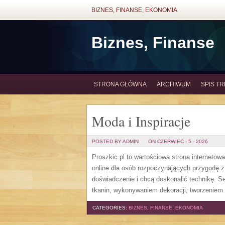
BIZNES, FINANSE, EKONOMIA
Biznes, Finanse
STRONA GŁÓWNA
ARCHIWUM
SPIS TR
Moda i Inspiracje
POSTED BY ADMIN
ON CZERWIEC - 5 - 2026
Proszkic.pl to wartościowa strona internetow
online dla osób rozpoczynających przygodę z i
doświadczenie i chcą doskonalić technikę. 
tkanin, wykonywaniem dekoracji, tworzeniem 
CATEGORIES:
BIZNES, FINANSE, EKONOMIA