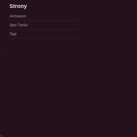
Strony
Archiwum
Spis Treści
Tagi
a
)
6)