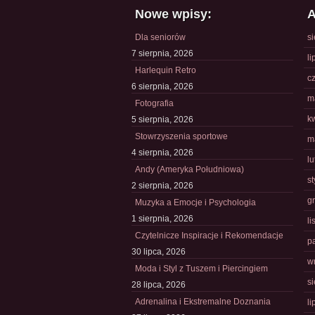
Nowe wpisy:
A
Dla seniorów
s
7 sierpnia, 2026
li
Harlequin Retro
c
6 sierpnia, 2026
m
Fotografia
k
5 sierpnia, 2026
Stowrzyszenia sportowe
m
4 sierpnia, 2026
l
Andy (Ameryka Południowa)
s
2 sierpnia, 2026
g
Muzyka a Emocje i Psychologia
1 sierpnia, 2026
l
Czytelnicze Inspiracje i Rekomendacje
p
30 lipca, 2026
w
Moda i Styl z Tuszem i Piercingiem
s
28 lipca, 2026
Adrenalina i Ekstremalne Doznania
li