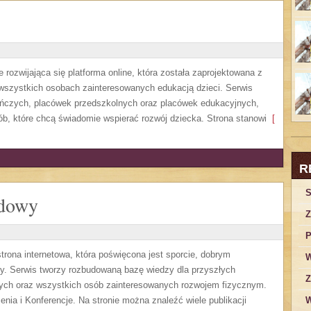
 rozwijająca się platforma online, która została zaprojektowana z
 wszystkich osobach zainteresowanych edukacją dzieci. Serwis
uńczych, placówek przedszkolnych oraz placówek edukacyjnych,
ób, które chcą świadomie wspierać rozwój dziecka. Strona stanowi
[
R
S
odowy
Z
P
ona internetowa, która poświęcona jest sporcie, dobrym
W
dzy. Serwis tworzy rozbudowaną bazę wiedzy dla przyszłych
Z
wych oraz wszystkich osób zainteresowanych rozwojem fizycznym.
enia i Konferencje. Na stronie można znaleźć wiele publikacji
W