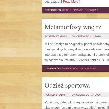
dotyczące
[ Read More ]
CATEGORIES:
BIZNES, FINANSE, EKONOMIA
Metamorfozy wnętrz
POSTED BY ADMIN
ON CZERWIEC - 1 - 2026
M-Loft Design to oryginalny portal poświęcon
funkcjonalnych pomysłów na urządzenie miesz
interesują się tematami związanymi z archit
wyposażenia i wystroju. Zobacz także DIY i k
CATEGORIES:
BIZNES, FINANSE, EKONOMIA
Odzież sportowa
POSTED BY ADMIN
ON CZERWIEC - 1 - 2026
eSportowySklep.pl to regularnie aktualizowan
aktywnych fizycznie oraz wszystkich miłośni