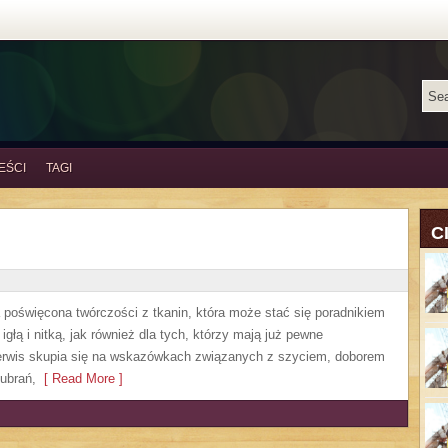
EŚCI
TAGI
C
a poświęcona twórczości z tkanin, która może stać się poradnikiem
głą i nitką, jak również dla tych, którzy mają już pewne
Serwis skupia się na wskazówkach związanych z szyciem, doborem
ubrań,
[ Read More ]