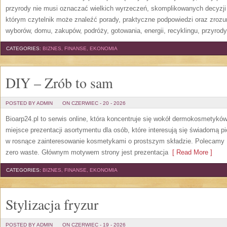
przyrody nie musi oznaczać wielkich wyrzeczeń, skomplikowanych decyzji
którym czytelnik może znaleźć porady, praktyczne podpowiedzi oraz zroz
wyborów, domu, zakupów, podróży, gotowania, energii, recyklingu, przyrod
CATEGORIES:
BIZNES, FINANSE, EKONOMIA
DIY – Zrób to sam
POSTED BY ADMIN
ON CZERWIEC - 20 - 2026
Bioarp24.pl to serwis online, która koncentruje się wokół dermokosmetykó
miejsce prezentacji asortymentu dla osób, które interesują się świadomą pie
w rosnące zainteresowanie kosmetykami o prostszym składzie. Polecamy P
zero waste. Głównym motywem strony jest prezentacja
[ Read More ]
CATEGORIES:
BIZNES, FINANSE, EKONOMIA
Stylizacja fryzur
POSTED BY ADMIN
ON CZERWIEC - 19 - 2026