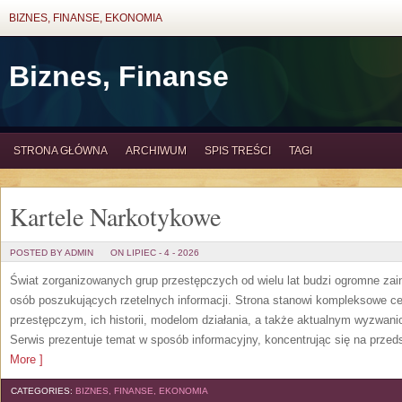
BIZNES, FINANSE, EKONOMIA
Biznes, Finanse
STRONA GŁÓWNA
ARCHIWUM
SPIS TREŚCI
TAGI
Kartele Narkotykowe
POSTED BY ADMIN
ON LIPIEC - 4 - 2026
Świat zorganizowanych grup przestępczych od wielu lat budzi ogromne zain
osób poszukujących rzetelnych informacji. Strona stanowi kompleksowe 
przestępczym, ich historii, modelom działania, a także aktualnym wyzwa
Serwis prezentuje temat w sposób informacyjny, koncentrując się na przed
More ]
CATEGORIES:
BIZNES, FINANSE, EKONOMIA