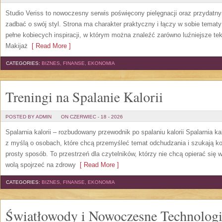
Studio Veriss to nowoczesny serwis poświęcony pielęgnacji oraz przydatn
zadbać o swój styl. Strona ma charakter praktyczny i łączy w sobie temat
pełne kobiecych inspiracji, w którym można znaleźć zarówno luźniejsze tek
Makijaż
[ Read More ]
CATEGORIES:
BIZNES, FINANSE, EKONOMIA
Treningi na Spalanie Kalorii
POSTED BY ADMIN
ON CZERWIEC - 18 - 2026
Spalarnia kalorii – rozbudowany przewodnik po spalaniu kalorii Spalarnia ka
z myślą o osobach, które chcą przemyśleć temat odchudzania i szukają k
prosty sposób. To przestrzeń dla czytelników, którzy nie chcą opierać się 
wolą spojrzeć na zdrowy
[ Read More ]
CATEGORIES:
BIZNES, FINANSE, EKONOMIA
Światłowody i Nowoczesne Technolog