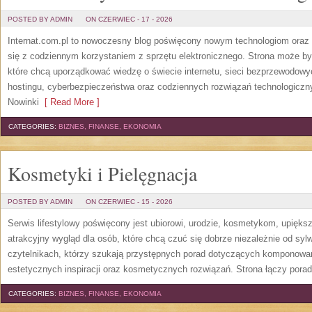
POSTED BY ADMIN
ON CZERWIEC - 17 - 2026
Internat.com.pl to nowoczesny blog poświęcony nowym technologiom oraz 
się z codziennym korzystaniem z sprzętu elektronicznego. Strona może b
które chcą uporządkować wiedzę o świecie internetu, sieci bezprzewodowy
hostingu, cyberbezpieczeństwa oraz codziennych rozwiązań technologicznyc
Nowinki
[ Read More ]
CATEGORIES:
BIZNES, FINANSE, EKONOMIA
Kosmetyki i Pielęgnacja
POSTED BY ADMIN
ON CZERWIEC - 15 - 2026
Serwis lifestylowy poświęcony jest ubiorowi, urodzie, kosmetykom, upięk
atrakcyjny wygląd dla osób, które chcą czuć się dobrze niezależnie od syl
czytelnikach, którzy szukają przystępnych porad dotyczących komponowani
estetycznych inspiracji oraz kosmetycznych rozwiązań. Strona łączy pora
CATEGORIES:
BIZNES, FINANSE, EKONOMIA