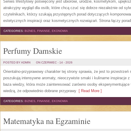
Serwis lifestylowy poświęcony jest ubiorowi, urodzie, kosmetykom, upięk
atrakcyjny wygląd dla osób, które chcą czuć się dobrze niezależnie od syl
czytelnikach, którzy szukają przystępnych porad dotyczących komponowani
estetycznych inspiracji oraz kosmetycznych rozwiązań. Strona łączy pora
CATEGORIES:
BIZNES, FINANSE, EKONOMIA
Perfumy Damskie
POSTED BY ADMIN
ON CZERWIEC - 14 - 2026
Orientalno-przyprawowy charakter tej strony sprawia, że jest to przestrzeń
poszukują intensywne aromaty, nieoczywiste smaki i kulinarne inspiracje z 
baza wiedzy, która może zainteresować zarówno osoby eksperymentujące w 
wiedzą, że odpowiednio dobrane przyprawy
[ Read More ]
CATEGORIES:
BIZNES, FINANSE, EKONOMIA
Matematyka na Egzaminie