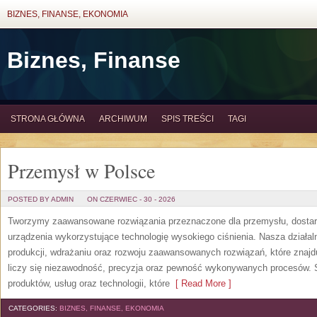
BIZNES, FINANSE, EKONOMIA
Biznes, Finanse
STRONA GŁÓWNA
ARCHIWUM
SPIS TREŚCI
TAGI
Przemysł w Polsce
POSTED BY ADMIN
ON CZERWIEC - 30 - 2026
Tworzymy zaawansowane rozwiązania przeznaczone dla przemysłu, dosta
urządzenia wykorzystujące technologię wysokiego ciśnienia. Nasza działaln
produkcji, wdrażaniu oraz rozwoju zaawansowanych rozwiązań, które znajd
liczy się niezawodność, precyzja oraz pewność wykonywanych procesów. St
produktów, usług oraz technologii, które
[ Read More ]
CATEGORIES:
BIZNES, FINANSE, EKONOMIA