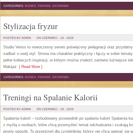
CATEGORIES:
BIZNES, FINANSE, EKONOMIA
Stylizacja fryzur
POSTED BY ADMIN
ON CZERWIEC - 19 - 2026
Studio Veriss to nowoczesny serwis poświęcony pielęgnacji oraz przydatn
zadbać o swój styl. Strona ma charakter praktyczny i łączy w sobie temat
pełne kobiecych inspiracji, w którym można znaleźć zarówno luźniejsze tek
Makijaż
[ Read More ]
CATEGORIES:
BIZNES, FINANSE, EKONOMIA
Treningi na Spalanie Kalorii
POSTED BY ADMIN
ON CZERWIEC - 18 - 2026
Spalarnia kalorii – rozbudowany przewodnik po spalaniu kalorii Spalarnia ka
z myślą o osobach, które chcą przemyśleć temat odchudzania i szukają k
prosty sposób. To przestrzeń dla czytelników, którzy nie chcą opierać się 