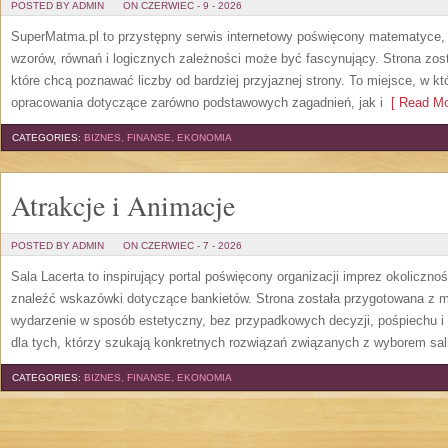
POSTED BY ADMIN
ON CZERWIEC - 9 - 2026
SuperMatma.pl to przystępny serwis internetowy poświęcony matematyce, k
wzorów, równań i logicznych zależności może być fascynujący. Strona zos
które chcą poznawać liczby od bardziej przyjaznej strony. To miejsce, w 
opracowania dotyczące zarówno podstawowych zagadnień, jak i
[ Read Mo
CATEGORIES:
BIZNES, FINANSE, EKONOMIA
Atrakcje i Animacje
POSTED BY ADMIN
ON CZERWIEC - 7 - 2026
Sala Lacerta to inspirujący portal poświęcony organizacji imprez okoliczn
znaleźć wskazówki dotyczące bankietów. Strona została przygotowana z m
wydarzenie w sposób estetyczny, bez przypadkowych decyzji, pośpiechu i
dla tych, którzy szukają konkretnych rozwiązań związanych z wyborem sali
CATEGORIES:
BIZNES, FINANSE, EKONOMIA