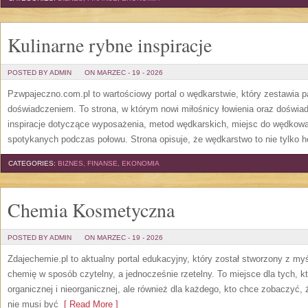
Kulinarne rybne inspiracje
POSTED BY ADMIN
ON MARZEC - 19 - 2026
Pzwpajeczno.com.pl to wartościowy portal o wędkarstwie, który zestawia p
doświadczeniem. To strona, w którym nowi miłośnicy łowienia oraz doświa
inspiracje dotyczące wyposażenia, metod wędkarskich, miejsc do wędkowan
spotykanych podczas połowu. Strona opisuje, że wędkarstwo to nie tylko h
CATEGORIES:
BIZNES, FINANSE, EKONOMIA
Chemia Kosmetyczna
POSTED BY ADMIN
ON MARZEC - 19 - 2026
Zdajechemie.pl to aktualny portal edukacyjny, który został stworzony z 
chemię w sposób czytelny, a jednocześnie rzetelny. To miejsce dla tych, k
organicznej i nieorganicznej, ale również dla każdego, kto chce zobaczyć, 
nie musi być
[ Read More ]