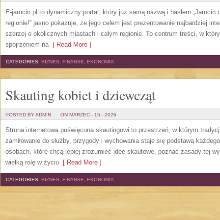
E-jarocin.pl to dynamiczny portal, który już samą nazwą i hasłem „Jarocin 
regionie!” jasno pokazuje, że jego celem jest prezentowanie najbardziej inte
szerzej o okolicznych miastach i całym regionie. To centrum treści, w któ
spojrzeniem na
[ Read More ]
CATEGORIES:
BIZNES, FINANSE, EKONOMIA
Skauting kobiet i dziewcząt
POSTED BY ADMIN
ON MARZEC - 15 - 2026
Strona internetowa poświęcona skautingowi to przestrzeń, w którym tradyc
zamiłowanie do służby, przygody i wychowania staje się podstawą każdego 
osobach, które chcą lepiej zrozumieć idee skautowe, poznać zasady tej wy
wielką rolę w życiu
[ Read More ]
CATEGORIES:
BIZNES, FINANSE, EKONOMIA