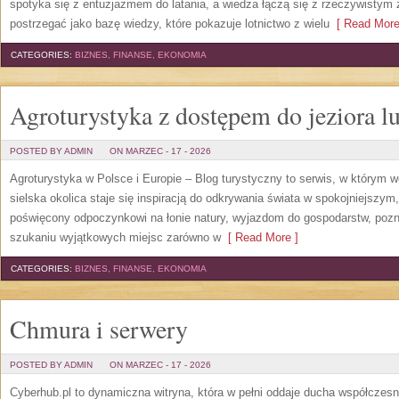
spotyka się z entuzjazmem do latania, a wiedza łączą się z rzeczywisty
postrzegać jako bazę wiedzy, które pokazuje lotnictwo z wielu
[ Read More
CATEGORIES:
BIZNES, FINANSE, EKONOMIA
Agroturystyka z dostępem do jeziora lu
POSTED BY ADMIN
ON MARZEC - 17 - 2026
Agroturystyka w Polsce i Europie – Blog turystyczny to serwis, w którym 
sielska okolica staje się inspiracją do odkrywania świata w spokojniejszym
poświęcony odpoczynkowi na łonie natury, wyjazdom do gospodarstw, pozna
szukaniu wyjątkowych miejsc zarówno w
[ Read More ]
CATEGORIES:
BIZNES, FINANSE, EKONOMIA
Chmura i serwery
POSTED BY ADMIN
ON MARZEC - 17 - 2026
Cyberhub.pl to dynamiczna witryna, która w pełni oddaje ducha współczesn