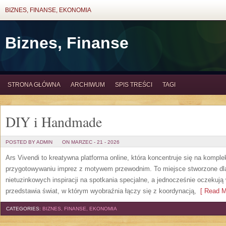
BIZNES, FINANSE, EKONOMIA
Biznes, Finanse
STRONA GŁÓWNA
ARCHIWUM
SPIS TREŚCI
TAGI
DIY i Handmade
POSTED BY ADMIN
ON MARZEC - 21 - 2026
Ars Vivendi to kreatywna platforma online, która koncentruje się na komp
przygotowywaniu imprez z motywem przewodnim. To miejsce stworzone dla os
nietuzinkowych inspiracji na spotkania specjalne, a jednocześnie oczekują
przedstawia świat, w którym wyobraźnia łączy się z koordynacją,
[ Read M
CATEGORIES:
BIZNES, FINANSE, EKONOMIA