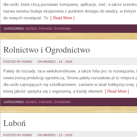
dla osób, które chcą poznawać komputery, aplikacje, sieć, a także szero
nazwa serwisu buduje skojarzenia z punktem dostępu do wiedzy, w którym 
do nowych rozwiązań. To
[ Read More ]
CATEGORIES:
BIZNES, FINANSE, EKONOMIA
Rolnictwo i Ogrodnictwo
POSTED BY ADMIN
ON MARZEC - 16 - 2026
Palety do rozsady, tace wielokomórkowe, a także folia pvc to rozwiązania,
nowoczesną produkcję ogrodniczą. Strona palety-rozsadowe.pl to miejsc
dla osób zajmujących się szkółkarstwem, zarówno w skali hobbystycznej, j
której jakość spotyka się z ergonomią, a każdy element
[ Read More ]
CATEGORIES:
BIZNES, FINANSE, EKONOMIA
Luboń
POSTED BY ADMIN
ON MARZEC - 15 - 2026