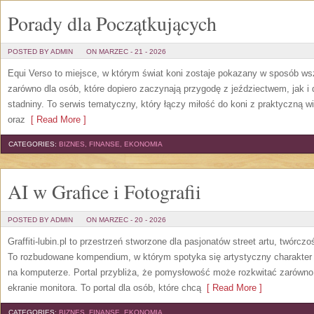
Porady dla Początkujących
POSTED BY ADMIN
ON MARZEC - 21 - 2026
Equi Verso to miejsce, w którym świat koni zostaje pokazany w sposób wsz
zarówno dla osób, które dopiero zaczynają przygodę z jeździectwem, jak i d
stadniny. To serwis tematyczny, który łączy miłość do koni z praktyczną
oraz
[ Read More ]
CATEGORIES:
BIZNES, FINANSE, EKONOMIA
AI w Grafice i Fotografii
POSTED BY ADMIN
ON MARZEC - 20 - 2026
Graffiti-lubin.pl to przestrzeń stworzone dla pasjonatów street artu, twórczoś
To rozbudowane kompendium, w którym spotyka się artystyczny charakter m
na komputerze. Portal przybliża, że pomysłowość może rozkwitać zarówno 
ekranie monitora. To portal dla osób, które chcą
[ Read More ]
CATEGORIES:
BIZNES, FINANSE, EKONOMIA