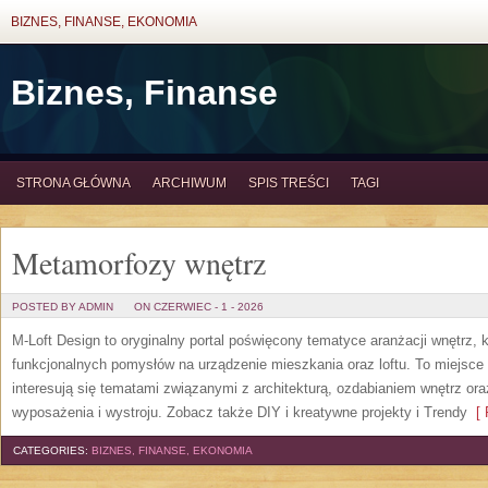
BIZNES, FINANSE, EKONOMIA
Biznes, Finanse
STRONA GŁÓWNA
ARCHIWUM
SPIS TREŚCI
TAGI
Metamorfozy wnętrz
POSTED BY ADMIN
ON CZERWIEC - 1 - 2026
M-Loft Design to oryginalny portal poświęcony tematyce aranżacji wnętrz, 
funkcjonalnych pomysłów na urządzenie mieszkania oraz loftu. To miejsce 
interesują się tematami związanymi z architekturą, ozdabianiem wnętrz or
wyposażenia i wystroju. Zobacz także DIY i kreatywne projekty i Trendy
[ 
CATEGORIES:
BIZNES, FINANSE, EKONOMIA