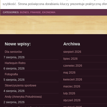
szybkość. Strona poświęcona dorabianiu kluczy prezentuje praktyczną ofe
CATEGORIES:
BIZNES, FINANSE, EKONOMIA
Nowe wpisy:
Archiwa
Dla seniorów
sierpień 2026
7 sierpnia, 2026
lipiec 2026
Harlequin Retro
czerwiec 2026
6 sierpnia, 2026
maj 2026
Fotografia
kwiecień 2026
5 sierpnia, 2026
Stowrzyszenia sportowe
marzec 2026
4 sierpnia, 2026
luty 2026
Andy (Ameryka Południowa)
styczeń 2026
2 sierpnia, 2026