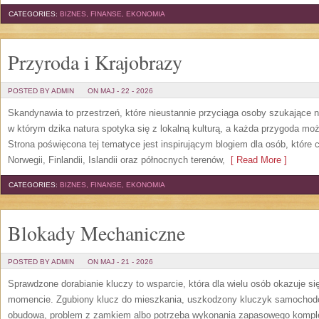
CATEGORIES:
BIZNES, FINANSE, EKONOMIA
Przyroda i Krajobrazy
POSTED BY ADMIN
ON MAJ - 22 - 2026
Skandynawia to przestrzeń, które nieustannie przyciąga osoby szukające 
w którym dzika natura spotyka się z lokalną kulturą, a każda przygoda m
Strona poświęcona tej tematyce jest inspirującym blogiem dla osób, które 
Norwegii, Finlandii, Islandii oraz północnych terenów,
[ Read More ]
CATEGORIES:
BIZNES, FINANSE, EKONOMIA
Blokady Mechaniczne
POSTED BY ADMIN
ON MAJ - 21 - 2026
Sprawdzone dorabianie kluczy to wsparcie, która dla wielu osób okazuje 
momencie. Zgubiony klucz do mieszkania, uszkodzony kluczyk samochodowy
obudowa, problem z zamkiem albo potrzeba wykonania zapasowego kompletu