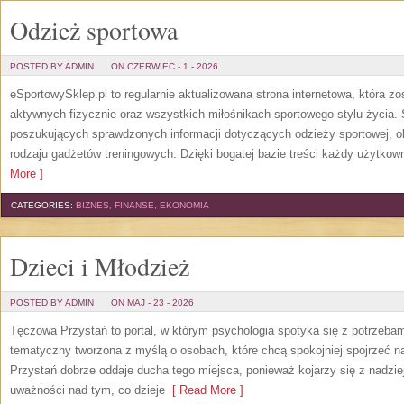
Odzież sportowa
POSTED BY ADMIN
ON CZERWIEC - 1 - 2026
eSportowySklep.pl to regularnie aktualizowana strona internetowa, która z
aktywnych fizycznie oraz wszystkich miłośnikach sportowego stylu życia. 
poszukujących sprawdzonych informacji dotyczących odzieży sportowej, o
rodzaju gadżetów treningowych. Dzięki bogatej bazie treści każdy użytkown
More ]
CATEGORIES:
BIZNES, FINANSE, EKONOMIA
Dzieci i Młodzież
POSTED BY ADMIN
ON MAJ - 23 - 2026
Tęczowa Przystań to portal, w którym psychologia spotyka się z potrzeba
tematyczny tworzona z myślą o osobach, które chcą spokojniej spojrzeć 
Przystań dobrze oddaje ducha tego miejsca, ponieważ kojarzy się z nadzie
uważności nad tym, co dzieje
[ Read More ]