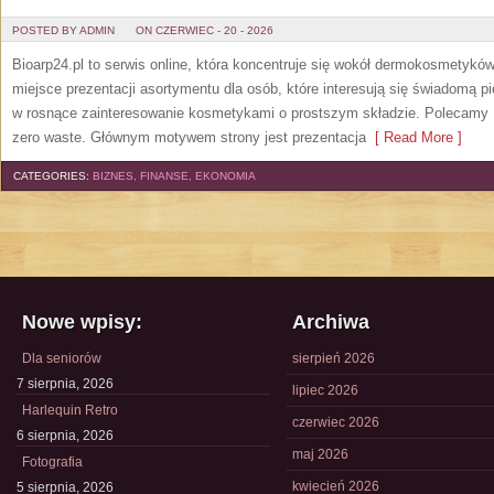
POSTED BY ADMIN
ON CZERWIEC - 20 - 2026
Bioarp24.pl to serwis online, która koncentruje się wokół dermokosmetykó
miejsce prezentacji asortymentu dla osób, które interesują się świadomą pie
w rosnące zainteresowanie kosmetykami o prostszym składzie. Polecamy P
zero waste. Głównym motywem strony jest prezentacja
[ Read More ]
CATEGORIES:
BIZNES, FINANSE, EKONOMIA
Nowe wpisy:
Archiwa
Dla seniorów
sierpień 2026
7 sierpnia, 2026
lipiec 2026
Harlequin Retro
czerwiec 2026
6 sierpnia, 2026
maj 2026
Fotografia
kwiecień 2026
5 sierpnia, 2026