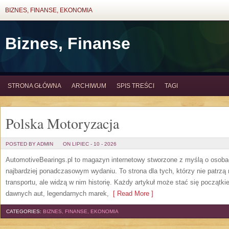
BIZNES, FINANSE, EKONOMIA
Biznes, Finanse
STRONA GŁÓWNA
ARCHIWUM
SPIS TREŚCI
TAGI
Polska Motoryzacja
POSTED BY ADMIN
ON LIPIEC - 10 - 2026
AutomotiveBearings.pl to magazyn internetowy stworzone z myślą o osobac
najbardziej ponadczasowym wydaniu. To strona dla tych, którzy nie patrz
transportu, ale widzą w nim historię. Każdy artykuł może stać się początk
dawnych aut, legendarnych marek,
[ Read More ]
CATEGORIES:
BIZNES, FINANSE, EKONOMIA