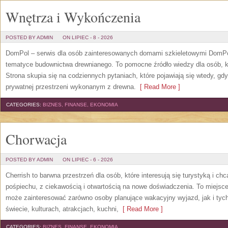
Wnętrza i Wykończenia
POSTED BY ADMIN
ON LIPIEC - 8 - 2026
DomPol – serwis dla osób zainteresowanych domami szkieletowymi DomPol
tematyce budownictwa drewnianego. To pomocne źródło wiedzy dla osób, kt
Strona skupia się na codziennych pytaniach, które pojawiają się wtedy, g
prywatnej przestrzeni wykonanym z drewna.
[ Read More ]
CATEGORIES:
BIZNES, FINANSE, EKONOMIA
Chorwacja
POSTED BY ADMIN
ON LIPIEC - 6 - 2026
Cherrish to barwna przestrzeń dla osób, które interesują się turystyką i 
pośpiechu, z ciekawością i otwartością na nowe doświadczenia. To miejsce
może zainteresować zarówno osoby planujące wakacyjny wyjazd, jak i tych,
świecie, kulturach, atrakcjach, kuchni,
[ Read More ]
CATEGORIES:
BIZNES, FINANSE, EKONOMIA