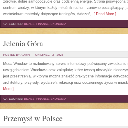
zdrowie, dobre samopoczucie oraz codzienną energię. Strona poświęcona 
centrum wiedzy, w którym każdy miłośnik ruchu – zarówno początkujący, 
wartościowe materiały dotyczące treningów, ćwiczeń,
[ Read More ]
CATEGORIES:
BIZNES, FINANSE, EKONOMIA
Jelenia Góra
POSTED BY ADMIN
ON LIPIEC - 2 - 2026
Moda Wrocław to rozbudowany serwis internetowy poświęcony zwiedzaniu
uwzględnieniem Wrocławia oraz zakątków, które tworzą niezwykle nieoczywi
jest przestrzenią, w którym można znaleźć praktyczne informacje dotyczące 
architektury, przyrody, wydarzeń, rekreacji oraz codziennego życia w mias
More ]
CATEGORIES:
BIZNES, FINANSE, EKONOMIA
Przemysł w Polsce