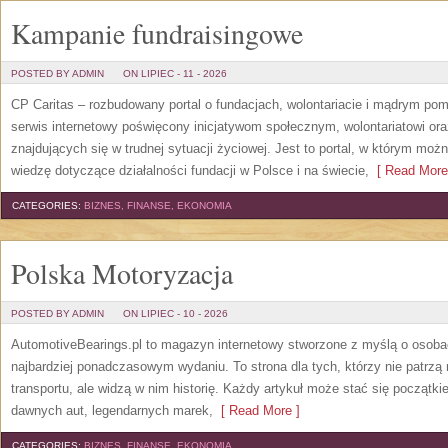
Kampanie fundraisingowe
POSTED BY ADMIN
ON LIPIEC - 11 - 2026
CP Caritas – rozbudowany portal o fundacjach, wolontariacie i mądrym po
serwis internetowy poświęcony inicjatywom społecznym, wolontariatowi o
znajdujących się w trudnej sytuacji życiowej. Jest to portal, w którym mo
wiedzę dotyczące działalności fundacji w Polsce i na świecie,
[ Read More
CATEGORIES:
BIZNES, FINANSE, EKONOMIA
Polska Motoryzacja
POSTED BY ADMIN
ON LIPIEC - 10 - 2026
AutomotiveBearings.pl to magazyn internetowy stworzone z myślą o osobac
najbardziej ponadczasowym wydaniu. To strona dla tych, którzy nie patrz
transportu, ale widzą w nim historię. Każdy artykuł może stać się początk
dawnych aut, legendarnych marek,
[ Read More ]
CATEGORIES:
BIZNES, FINANSE, EKONOMIA