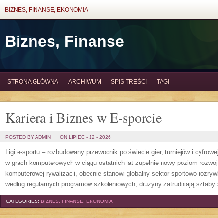
BIZNES, FINANSE, EKONOMIA
Biznes, Finanse
STRONA GŁÓWNA
ARCHIWUM
SPIS TREŚCI
TAGI
Kariera i Biznes w E-sporcie
POSTED BY ADMIN
ON LIPIEC - 12 - 2026
Ligi e-sportu – rozbudowany przewodnik po świecie gier, turniejów i cyfrowej
w grach komputerowych w ciągu ostatnich lat zupełnie nowy poziom rozwoj
komputerowej rywalizacji, obecnie stanowi globalny sektor sportowo-rozryw
według regularnych programów szkoleniowych, drużyny zatrudniają sztaby 
CATEGORIES:
BIZNES, FINANSE, EKONOMIA