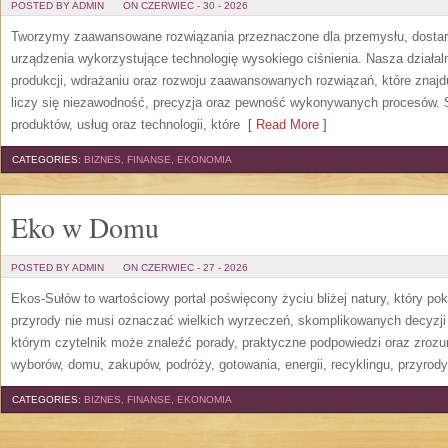
POSTED BY ADMIN
ON CZERWIEC - 30 - 2026
Tworzymy zaawansowane rozwiązania przeznaczone dla przemysłu, dosta
urządzenia wykorzystujące technologię wysokiego ciśnienia. Nasza działaln
produkcji, wdrażaniu oraz rozwoju zaawansowanych rozwiązań, które znajd
liczy się niezawodność, precyzja oraz pewność wykonywanych procesów. St
produktów, usług oraz technologii, które
[ Read More ]
CATEGORIES:
BIZNES, FINANSE, EKONOMIA
Eko w Domu
POSTED BY ADMIN
ON CZERWIEC - 27 - 2026
Ekos-Sułów to wartościowy portal poświęcony życiu bliżej natury, który p
przyrody nie musi oznaczać wielkich wyrzeczeń, skomplikowanych decyzji
którym czytelnik może znaleźć porady, praktyczne podpowiedzi oraz zroz
wyborów, domu, zakupów, podróży, gotowania, energii, recyklingu, przyrod
CATEGORIES:
BIZNES, FINANSE, EKONOMIA