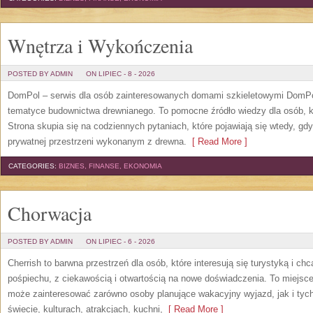
Wnętrza i Wykończenia
POSTED BY ADMIN
ON LIPIEC - 8 - 2026
DomPol – serwis dla osób zainteresowanych domami szkieletowymi DomPol
tematyce budownictwa drewnianego. To pomocne źródło wiedzy dla osób, kt
Strona skupia się na codziennych pytaniach, które pojawiają się wtedy, g
prywatnej przestrzeni wykonanym z drewna.
[ Read More ]
CATEGORIES:
BIZNES, FINANSE, EKONOMIA
Chorwacja
POSTED BY ADMIN
ON LIPIEC - 6 - 2026
Cherrish to barwna przestrzeń dla osób, które interesują się turystyką i 
pośpiechu, z ciekawością i otwartością na nowe doświadczenia. To miejsce
może zainteresować zarówno osoby planujące wakacyjny wyjazd, jak i tych,
świecie, kulturach, atrakcjach, kuchni,
[ Read More ]