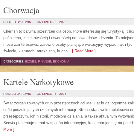
Chorwacja
POSTED BY ADMIN
ON LIPIEC - 6 - 2026
Cherrish to barwna przestrzeń dla osób, które interesują się turystyką i 
pośpiechu, z ciekawością i otwartością na nowe doświadczenia. To miejsce
może zainteresować zarówno osoby planujące wakacyjny wyjazd, jak i tych,
świecie, kulturach, atrakcjach, kuchni,
[ Read More ]
CATEGORIES:
BIZNES, FINANSE, EKONOMIA
Kartele Narkotykowe
POSTED BY ADMIN
ON LIPIEC - 4 - 2026
Świat zorganizowanych grup przestępczych od wielu lat budzi ogromne zain
osób poszukujących rzetelnych informacji. Strona stanowi kompleksowe 
przestępczym, ich historii, modelom działania, a także aktualnym wyzwa
Serwis prezentuje temat w sposób informacyjny, koncentrując się na przed
More ]