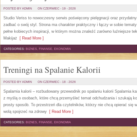
POSTED BY ADMIN
ON CZERWIEC - 19 - 2026
Studio Veriss to nowoczesny serwis poświęcony pielęgnacji oraz przydatn
zadbać o swój styl. Strona ma charakter praktyczny i łączy w sobie temat
pełne kobiecych inspiracji, w którym można znaleźć zarówno luźniejsze tek
Makijaż
[ Read More ]
CATEGORIES:
BIZNES, FINANSE, EKONOMIA
Treningi na Spalanie Kalorii
POSTED BY ADMIN
ON CZERWIEC - 18 - 2026
Spalarnia kalorii – rozbudowany przewodnik po spalaniu kalorii Spalarnia ka
z myślą o osobach, które chcą przemyśleć temat odchudzania i szukają k
prosty sposób. To przestrzeń dla czytelników, którzy nie chcą opierać się 
wolą spojrzeć na zdrowy
[ Read More ]
CATEGORIES:
BIZNES, FINANSE, EKONOMIA