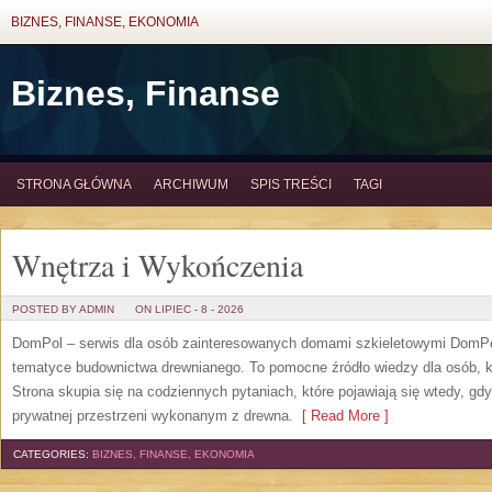
BIZNES, FINANSE, EKONOMIA
Biznes, Finanse
STRONA GŁÓWNA
ARCHIWUM
SPIS TREŚCI
TAGI
Wnętrza i Wykończenia
POSTED BY ADMIN
ON LIPIEC - 8 - 2026
DomPol – serwis dla osób zainteresowanych domami szkieletowymi DomPol
tematyce budownictwa drewnianego. To pomocne źródło wiedzy dla osób, kt
Strona skupia się na codziennych pytaniach, które pojawiają się wtedy, g
prywatnej przestrzeni wykonanym z drewna.
[ Read More ]
CATEGORIES:
BIZNES, FINANSE, EKONOMIA