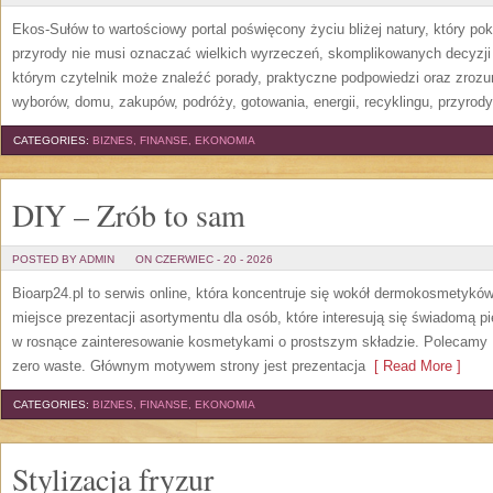
Ekos-Sułów to wartościowy portal poświęcony życiu bliżej natury, który p
przyrody nie musi oznaczać wielkich wyrzeczeń, skomplikowanych decyzji
którym czytelnik może znaleźć porady, praktyczne podpowiedzi oraz zroz
wyborów, domu, zakupów, podróży, gotowania, energii, recyklingu, przyrod
CATEGORIES:
BIZNES, FINANSE, EKONOMIA
DIY – Zrób to sam
POSTED BY ADMIN
ON CZERWIEC - 20 - 2026
Bioarp24.pl to serwis online, która koncentruje się wokół dermokosmetykó
miejsce prezentacji asortymentu dla osób, które interesują się świadomą pie
w rosnące zainteresowanie kosmetykami o prostszym składzie. Polecamy P
zero waste. Głównym motywem strony jest prezentacja
[ Read More ]
CATEGORIES:
BIZNES, FINANSE, EKONOMIA
Stylizacja fryzur