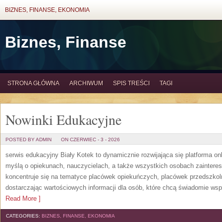
BIZNES, FINANSE, EKONOMIA
Biznes, Finanse
STRONA GŁÓWNA
ARCHIWUM
SPIS TREŚCI
TAGI
Nowinki Edukacyjne
POSTED BY ADMIN
ON CZERWIEC - 3 - 2026
serwis edukacyjny Biały Kotek to dynamicznie rozwijająca się platforma onl
myślą o opiekunach, nauczycielach, a także wszystkich osobach zaintere
koncentruje się na tematyce placówek opiekuńczych, placówek przedszko
dostarczając wartościowych informacji dla osób, które chcą świadomie wsp
Read More ]
CATEGORIES:
BIZNES, FINANSE, EKONOMIA