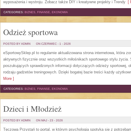
wyposażenia i wystroju. Zobacz także DIY i kreatywne projekty i Trendy
[ 
CATEGORIES:
BIZNES, FINANSE, EKONOMIA
Odzież sportowa
POSTED BY ADMIN
ON CZERWIEC - 1 - 2026
eSportowySklep.pl to regularnie aktualizowana strona internetowa, która z
aktywnych fizycznie oraz wszystkich miłośnikach sportowego stylu życia. 
poszukujących sprawdzonych informacji dotyczących odzieży sportowej, o
rodzaju gadżetów treningowych. Dzięki bogatej bazie treści każdy użytkown
More ]
CATEGORIES:
BIZNES, FINANSE, EKONOMIA
Dzieci i Młodzież
POSTED BY ADMIN
ON MAJ - 23 - 2026
Tęczowa Przystań to portal, w którym psychologia spotyka się z potrzeba