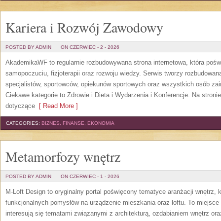
Kariera i Rozwój Zawodowy
POSTED BY ADMIN
ON CZERWIEC - 2 - 2026
AkademikaWF to regularnie rozbudowywana strona internetowa, która poświ
samopoczuciu, fizjoterapii oraz rozwoju wiedzy. Serwis tworzy rozbudowan
specjalistów, sportowców, opiekunów sportowych oraz wszystkich osób za
Ciekawe kategorie to Zdrowie i Dieta i Wydarzenia i Konferencje. Na stroni
dotyczące
[ Read More ]
CATEGORIES:
BIZNES, FINANSE, EKONOMIA
Metamorfozy wnętrz
POSTED BY ADMIN
ON CZERWIEC - 1 - 2026
M-Loft Design to oryginalny portal poświęcony tematyce aranżacji wnętrz, 
funkcjonalnych pomysłów na urządzenie mieszkania oraz loftu. To miejsce 
interesują się tematami związanymi z architekturą, ozdabianiem wnętrz or