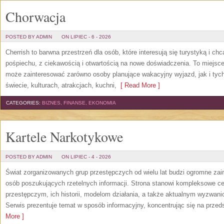
Chorwacja
POSTED BY ADMIN
ON LIPIEC - 6 - 2026
Cherrish to barwna przestrzeń dla osób, które interesują się turystyką i 
pośpiechu, z ciekawością i otwartością na nowe doświadczenia. To miejsce
może zainteresować zarówno osoby planujące wakacyjny wyjazd, jak i tych,
świecie, kulturach, atrakcjach, kuchni,
[ Read More ]
CATEGORIES:
BIZNES, FINANSE, EKONOMIA
Kartele Narkotykowe
POSTED BY ADMIN
ON LIPIEC - 4 - 2026
Świat zorganizowanych grup przestępczych od wielu lat budzi ogromne zain
osób poszukujących rzetelnych informacji. Strona stanowi kompleksowe 
przestępczym, ich historii, modelom działania, a także aktualnym wyzwa
Serwis prezentuje temat w sposób informacyjny, koncentrując się na przed
More ]