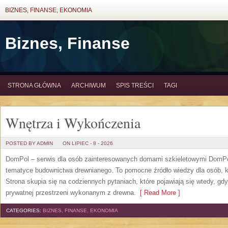
BIZNES, FINANSE, EKONOMIA
Biznes, Finanse
STRONA GŁÓWNA
ARCHIWUM
SPIS TREŚCI
TAGI
Wnętrza i Wykończenia
POSTED BY ADMIN
ON LIPIEC - 8 - 2026
DomPol – serwis dla osób zainteresowanych domami szkieletowymi DomPol
tematyce budownictwa drewnianego. To pomocne źródło wiedzy dla osób, kt
Strona skupia się na codziennych pytaniach, które pojawiają się wtedy, g
prywatnej przestrzeni wykonanym z drewna.
[ Read More ]
CATEGORIES:
BIZNES, FINANSE, EKONOMIA