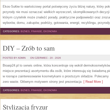
Ekos-Sułów to wartościowy portal poświęcony życiu bliżej natury, który p
przyrody nie musi oznaczać wielkich wyrzeczeń, skomplikowanych decyzji
którym czytelnik może znaleźć porady, praktyczne podpowiedzi oraz zroz
wyborów, domu, zakupów, podróży, gotowania, energii, recyklingu, przyrod
CATEGORIES:
BIZNES, FINANSE, EKONOMIA
DIY – Zrób to sam
POSTED BY ADMIN
ON CZERWIEC - 20 - 2026
Bioarp24.pl to serwis online, która koncentruje się wokół dermokosmetykó
miejsce prezentacji asortymentu dla osób, które interesują się świadomą pie
w rosnące zainteresowanie kosmetykami o prostszym składzie. Polecamy P
zero waste. Głównym motywem strony jest prezentacja
[ Read More ]
CATEGORIES:
BIZNES, FINANSE, EKONOMIA
Stylizacja fryzur