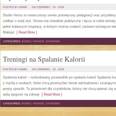
POSTED BY ADMIN
ON CZERWIEC - 19 - 2026
Studio Veriss to nowoczesny serwis poświęcony pielęgnacji oraz przydatn
zadbać o swój styl. Strona ma charakter praktyczny i łączy w sobie temat
pełne kobiecych inspiracji, w którym można znaleźć zarówno luźniejsze tek
Makijaż
[ Read More ]
CATEGORIES:
BIZNES, FINANSE, EKONOMIA
Treningi na Spalanie Kalorii
POSTED BY ADMIN
ON CZERWIEC - 18 - 2026
Spalarnia kalorii – rozbudowany przewodnik po spalaniu kalorii Spalarnia ka
z myślą o osobach, które chcą przemyśleć temat odchudzania i szukają k
prosty sposób. To przestrzeń dla czytelników, którzy nie chcą opierać się 
wolą spojrzeć na zdrowy
[ Read More ]
CATEGORIES:
BIZNES, FINANSE, EKONOMIA