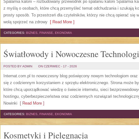
Spalarnia kalorii – rozbudowany przewodnik po spalaniu kalorii Spalarnia ka
z myślą o osobach, które chcą przemyśleć temat odchudzania i szukają k
prosty sposób. To przestrzeń dla czytelników, którzy nie chcą opierać się 
wolą spojrzeć na zdrowy
[ Read More ]
CATEGORIES:
BIZNES, FINANSE, EKONOMIA
Światłowody i Nowoczesne Technolog
POSTED BY ADMIN
ON CZERWIEC - 17 - 2026
Internat.com.pl to nowoczesny blog poświęcony nowym technologiom oraz 
się z codziennym korzystaniem z sprzętu elektronicznego. Strona może b
które chcą uporządkować wiedzę o świecie internetu, sieci bezprzewodowy
hostingu, cyberbezpieczeństwa oraz codziennych rozwiązań technologicznyc
Nowinki
[ Read More ]
CATEGORIES:
BIZNES, FINANSE, EKONOMIA
Kosmetyki i Pielęgnacja