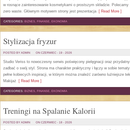
w rosnące zainteresowanie kosmetykami o prostszym składzie. Polecamy P
zero waste. Głównym motywem strony jest prezentacja
[ Read More ]
CATEGORIES:
BIZNES, FINANSE, EKONOMIA
Stylizacja fryzur
POSTED BY ADMIN
ON CZERWIEC - 19 - 2026
Studio Veriss to nowoczesny serwis poświęcony pielęgnacji oraz przydatn
zadbać o swój styl. Strona ma charakter praktyczny i łączy w sobie temat
pełne kobiecych inspiracji, w którym można znaleźć zarówno luźniejsze tek
Makijaż
[ Read More ]
CATEGORIES:
BIZNES, FINANSE, EKONOMIA
Treningi na Spalanie Kalorii
POSTED BY ADMIN
ON CZERWIEC - 18 - 2026