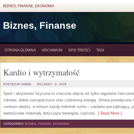
BIZNES, FINANSE, EKONOMIA
Biznes, Finanse
STRONA GŁÓWNA
ARCHIWUM
SPIS TREŚCI
TAGI
Kardio i wytrzymałość
POSTED BY ADMIN
ON LIPIEC - 3 - 2026
Sport i aktywność fizyczna to znacznie więcej niż tylko regularne ćwiczeni
zdrowie, dobre samopoczucie oraz codzienną energię. Strona poświęcona 
centrum wiedzy, w którym każdy miłośnik ruchu – zarówno początkujący, 
wartościowe materiały dotyczące treningów, ćwiczeń,
[ Read More ]
CATEGORIES:
BIZNES, FINANSE, EKONOMIA