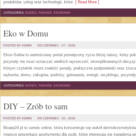
produktów, usług oraz technologii, które
[ Read More ]
CATEGORIES:
BIZNES, FINANSE, EKONOMIA
Eko w Domu
POSTED BY ADMIN
ON CZERWIEC - 27 - 2026
Ekos-Sułów to wartościowy portal poświęcony życiu bliżej natury, który p
przyrody nie musi oznaczać wielkich wyrzeczeń, skomplikowanych decyzji
którym czytelnik może znaleźć porady, praktyczne podpowiedzi oraz zroz
wyborów, domu, zakupów, podróży, gotowania, energii, recyklingu, przyrod
CATEGORIES:
BIZNES, FINANSE, EKONOMIA
DIY – Zrób to sam
POSTED BY ADMIN
ON CZERWIEC - 20 - 2026
Bioarp24.pl to serwis online, która koncentruje się wokół dermokosmetykó
miejsce prezentacji asortymentu dla osób, które interesują się świadomą pie