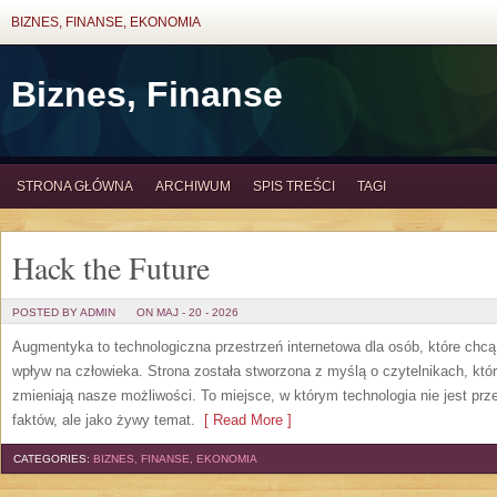
BIZNES, FINANSE, EKONOMIA
Biznes, Finanse
STRONA GŁÓWNA
ARCHIWUM
SPIS TREŚCI
TAGI
Hack the Future
POSTED BY ADMIN
ON MAJ - 20 - 2026
Augmentyka to technologiczna przestrzeń internetowa dla osób, które chcą
wpływ na człowieka. Strona została stworzona z myślą o czytelnikach, którz
zmieniają nasze możliwości. To miejsce, w którym technologia nie jest prz
faktów, ale jako żywy temat.
[ Read More ]
CATEGORIES:
BIZNES, FINANSE, EKONOMIA