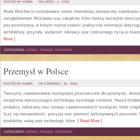
POSTED BY ADMIN
ON LIPIEC - 2 - 2026
Moda Wrocław to rozbudowany serwis internetowy poświęcony zwiedzaniu
uwzględnieniem Wrocławia oraz zakątków, które tworzą niezwykle nieoczywi
jest przestrzenią, w którym można znaleźć praktyczne informacje dotyczące 
architektury, przyrody, wydarzeń, rekreacji oraz codziennego życia w mias
More ]
CATEGORIES:
BIZNES, FINANSE, EKONOMIA
Przemysł w Polsce
POSTED BY ADMIN
ON CZERWIEC - 30 - 2026
Tworzymy zaawansowane rozwiązania przeznaczone dla przemysłu, dosta
urządzenia wykorzystujące technologię wysokiego ciśnienia. Nasza działaln
produkcji, wdrażaniu oraz rozwoju zaawansowanych rozwiązań, które znajd
liczy się niezawodność, precyzja oraz pewność wykonywanych procesów. St
produktów, usług oraz technologii, które
[ Read More ]
CATEGORIES:
BIZNES, FINANSE, EKONOMIA