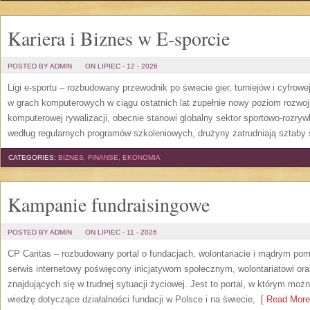
Kariera i Biznes w E-sporcie
POSTED BY ADMIN
ON LIPIEC - 12 - 2026
Ligi e-sportu – rozbudowany przewodnik po świecie gier, turniejów i cyfrowej
w grach komputerowych w ciągu ostatnich lat zupełnie nowy poziom rozwoj
komputerowej rywalizacji, obecnie stanowi globalny sektor sportowo-rozryw
według regularnych programów szkoleniowych, drużyny zatrudniają sztaby 
CATEGORIES:
BIZNES, FINANSE, EKONOMIA
Kampanie fundraisingowe
POSTED BY ADMIN
ON LIPIEC - 11 - 2026
CP Caritas – rozbudowany portal o fundacjach, wolontariacie i mądrym po
serwis internetowy poświęcony inicjatywom społecznym, wolontariatowi o
znajdujących się w trudnej sytuacji życiowej. Jest to portal, w którym mo
wiedzę dotyczące działalności fundacji w Polsce i na świecie,
[ Read More