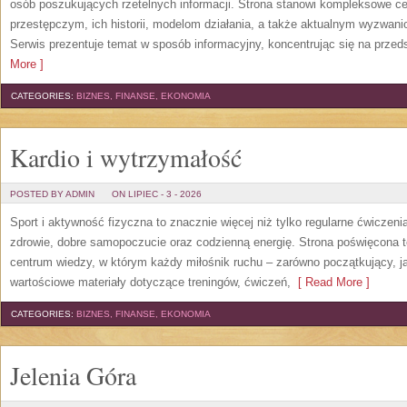
osób poszukujących rzetelnych informacji. Strona stanowi kompleksowe 
przestępczym, ich historii, modelom działania, a także aktualnym wyzwa
Serwis prezentuje temat w sposób informacyjny, koncentrując się na przed
More ]
CATEGORIES:
BIZNES, FINANSE, EKONOMIA
Kardio i wytrzymałość
POSTED BY ADMIN
ON LIPIEC - 3 - 2026
Sport i aktywność fizyczna to znacznie więcej niż tylko regularne ćwiczeni
zdrowie, dobre samopoczucie oraz codzienną energię. Strona poświęcona 
centrum wiedzy, w którym każdy miłośnik ruchu – zarówno początkujący, 
wartościowe materiały dotyczące treningów, ćwiczeń,
[ Read More ]
CATEGORIES:
BIZNES, FINANSE, EKONOMIA
Jelenia Góra