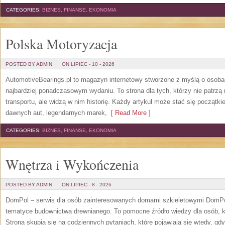
CATEGORIES:
BIZNES, FINANSE, EKONOMIA
Polska Motoryzacja
POSTED BY ADMIN
ON LIPIEC - 10 - 2026
AutomotiveBearings.pl to magazyn internetowy stworzone z myślą o osobac
najbardziej ponadczasowym wydaniu. To strona dla tych, którzy nie patrz
transportu, ale widzą w nim historię. Każdy artykuł może stać się początk
dawnych aut, legendarnych marek,
[ Read More ]
CATEGORIES:
BIZNES, FINANSE, EKONOMIA
Wnętrza i Wykończenia
POSTED BY ADMIN
ON LIPIEC - 8 - 2026
DomPol – serwis dla osób zainteresowanych domami szkieletowymi DomPol
tematyce budownictwa drewnianego. To pomocne źródło wiedzy dla osób, kt
Strona skupia się na codziennych pytaniach, które pojawiają się wtedy, g