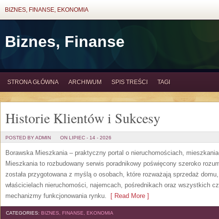
BIZNES, FINANSE, EKONOMIA
Biznes, Finanse
STRONA GŁÓWNA
ARCHIWUM
SPIS TREŚCI
TAGI
Historie Klientów i Sukcesy
POSTED BY ADMIN
ON LIPIEC - 14 - 2026
Borawska Mieszkania – praktyczny portal o nieruchomościach, mieszkani
Mieszkania to rozbudowany serwis poradnikowy poświęcony szeroko rozum
została przygotowana z myślą o osobach, które rozważają sprzedaż domu, 
właścicielach nieruchomości, najemcach, pośrednikach oraz wszystkich cz
mechanizmy funkcjonowania rynku.
[ Read More ]
CATEGORIES:
BIZNES, FINANSE, EKONOMIA