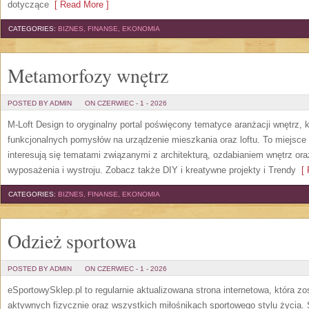
dotyczące
[ Read More ]
CATEGORIES:
BIZNES, FINANSE, EKONOMIA
Metamorfozy wnętrz
POSTED BY ADMIN
ON CZERWIEC - 1 - 2026
M-Loft Design to oryginalny portal poświęcony tematyce aranżacji wnętrz, 
funkcjonalnych pomysłów na urządzenie mieszkania oraz loftu. To miejsce 
interesują się tematami związanymi z architekturą, ozdabianiem wnętrz or
wyposażenia i wystroju. Zobacz także DIY i kreatywne projekty i Trendy
[ 
CATEGORIES:
BIZNES, FINANSE, EKONOMIA
Odzież sportowa
POSTED BY ADMIN
ON CZERWIEC - 1 - 2026
eSportowySklep.pl to regularnie aktualizowana strona internetowa, która z
aktywnych fizycznie oraz wszystkich miłośnikach sportowego stylu życia. 