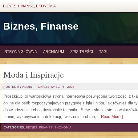
BIZNES, FINANSE, EKONOMIA
Biznes, Finanse
STRONA GŁÓWNA
ARCHIWUM
SPIS TREŚCI
TAGI
Moda i Inspiracje
POSTED BY ADMIN
ON CZERWIEC - 5 - 2026
Proszkic.pl to wartościowa strona internetowa poświęcona twórczości z tka
online dla osób rozpoczynających przygodę z igłą i nitką, jak również dla t
doświadczenie i chcą doskonalić technikę. Serwis skupia się na wskazó
tkanin, wykonywaniem dekoracji, tworzeniem ubrań,
[ Read More ]
CATEGORIES:
BIZNES, FINANSE, EKONOMIA