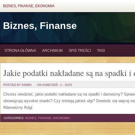
BIZNES, FINANSE, EKONOMIA
Biznes, Finanse
STRONA GŁÓWNA
ARCHIWUM
SPIS TREŚCI
TAGI
Jakie podatki nakładane są na spadki i
POSTED BY ADMIN
ON KWIECIEŃ - 1 - 2025
Chcesz wiedzieć, jakie podatki nakładane są na spadki i darowizny? Spraw
obowiązują wysokie stawki? Czy istnieją jakieś ulgi? Dowiedz się więcej n
#darowizny #ulgi
CATEGORIES:
BIZNES, FINANSE, EKONOMIA