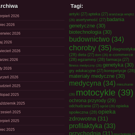
rchiwa
Tagi:
antyki
(27)
apteka
(27)
aranżacja wnętrz
ierpień 2026
badania
asertywność
(27)
(26)
piec 2026
genetyczne
(30)
biotechnologia
(30)
zerwiec 2026
budownictwo
(34)
aj 2026
choroby
(35)
diagnostyk
wiecień 2026
(28)
e-commerce
dieta
(27)
dom
(26)
(28)
egzaminy
(28)
farmacja
(27)
arzec 2026
genetyka
(30)
fitness medyczny
(26)
uty 2026
korepetycje
(28
gry edukacyjne
(27)
materiały medyczne
(30)
tyczeń 2026
medycyna
(34)
mieszkanie
rudzień 2025
motocykle
(39)
istopad 2025
(26)
ochrona przyrody
(29)
aździernik 2025
opieka
odchudzanie
(27)
ogród
(26)
opieka
społeczna
(28)
rzesień 2025
zdrowotna
(31)
ierpień 2025
profilaktyka
(33)
piec 2025
przychodnia
(31)
psychologia
(2