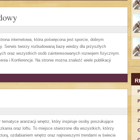
odowy
ona internetowa, która poświęcona jest sporcie, dobrym
dzy. Serwis tworzy rozbudowaną bazę wiedzy dla przyszłych
wych oraz wszystkich osób zainteresowanych rozwojem fizycznym.
enia i Konferencje. Na stronie można znaleźć wiele publikacji
R
P
P
P
Z
y tematyce aranżacji wnętrz, który inspiruje osoby poszukujące
kania oraz loftu. To miejsce stworzone dla wszystkich, którzy
O
ekturą, ozdabianiem wnętrz oraz najnowszymi trendami w świecie
O