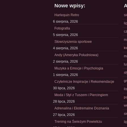
Nowe wpisy:
A
Harlequin Retro
s
6 sierpnia, 2026
li
Fotografia
c
5 sierpnia, 2026
m
Stowrzyszenia sportowe
k
4 sierpnia, 2026
Andy (Ameryka Południowa)
m
2 sierpnia, 2026
l
Muzyka a Emocje i Psychologia
s
1 sierpnia, 2026
g
Czytelnicze Inspiracje i Rekomendacje
30 lipca, 2026
l
Moda i Styl z Tuszem i Piercingiem
p
28 lipca, 2026
w
Adrenalina i Ekstremalne Doznania
s
27 lipca, 2026
Trening na Świeżym Powietrzu
li