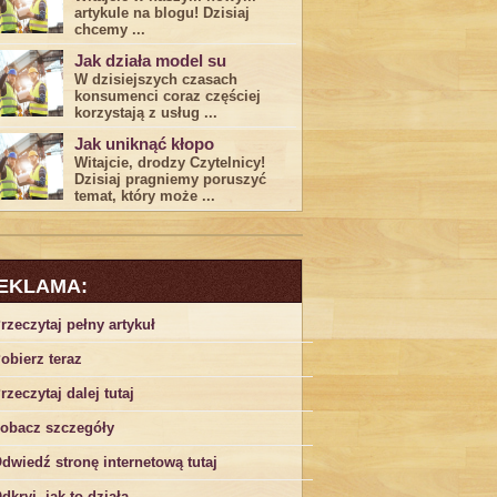
artykule na blogu! Dzisiaj
chcemy ...
Jak działa model su
W dzisiejszych czasach
konsumenci ‌coraz częściej
korzystają z usług⁤ ...
Jak uniknąć kłopo
Witajcie, drodzy Czytelnicy!
Dzisiaj pragniemy poruszyć
temat, który może ...
EKLAMA:
rzeczytaj pełny artykuł
obierz teraz
rzeczytaj dalej tutaj
obacz szczegóły
dwiedź stronę internetową tutaj
dkryj, jak to działa