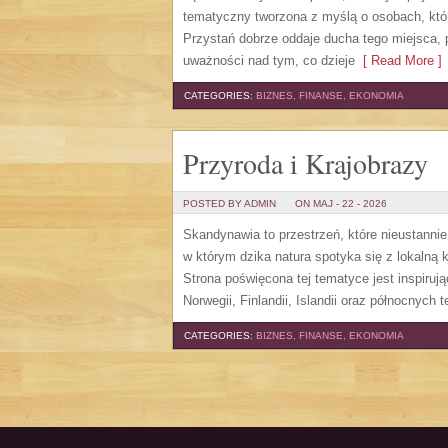
tematyczny tworzona z myślą o osobach, któ
Przystań dobrze oddaje ducha tego miejsca, 
uważności nad tym, co dzieje
[ Read More ]
CATEGORIES:
BIZNES, FINANSE, EKONOMIA
Przyroda i Krajobrazy
POSTED BY ADMIN
ON MAJ - 22 - 2026
Skandynawia to przestrzeń, które nieustanni
w którym dzika natura spotyka się z lokalną
Strona poświęcona tej tematyce jest inspiruj
Norwegii, Finlandii, Islandii oraz północnych 
CATEGORIES:
BIZNES, FINANSE, EKONOMIA