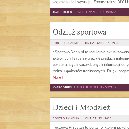
wyposażenia i wystroju. Zobacz także DIY i k
CATEGORIES:
BIZNES, FINANSE, EKONOMIA
Odzież sportowa
POSTED BY ADMIN
ON CZERWIEC - 1 - 2026
eSportowySklep.pl to regularnie aktualizowan
aktywnych fizycznie oraz wszystkich miłośni
poszukujących sprawdzonych informacji doty
rodzaju gadżetów treningowych. Dzięki bogate
More ]
CATEGORIES:
BIZNES, FINANSE, EKONOMIA
Dzieci i Młodzież
POSTED BY ADMIN
ON MAJ - 23 - 2026
Tęczowa Przystań to portal, w którym psycho