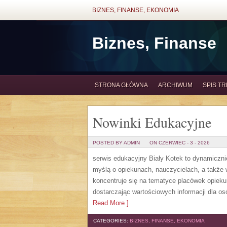
BIZNES, FINANSE, EKONOMIA
Biznes, Finanse
STRONA GŁÓWNA
ARCHIWUM
SPIS TR
Nowinki Edukacyjne
POSTED BY ADMIN
ON CZERWIEC - 3 - 2026
serwis edukacyjny Biały Kotek to dynamicznie
myślą o opiekunach, nauczycielach, a także
koncentruje się na tematyce placówek opiek
dostarczając wartościowych informacji dla os
Read More ]
CATEGORIES:
BIZNES, FINANSE, EKONOMIA