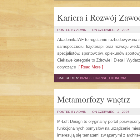
Kariera i Rozwój Zaw
POSTED BY ADMIN
ON CZERWIEC - 2 - 2026
AkademikaWF to regularnie rozbudowywana str
samopoczuciu, fizjoterapii oraz rozwoju wie
specjalistów, sportowców, opiekunów sporto
Ciekawe kategorie to Zdrowie i Dieta i Wydarz
dotyczące
[ Read More ]
CATEGORIES:
BIZNES, FINANSE, EKONOMIA
Metamorfozy wnętrz
POSTED BY ADMIN
ON CZERWIEC - 1 - 2026
M-Loft Design to oryginalny portal poświęcon
funkcjonalnych pomysłów na urządzenie miesz
interesują się tematami związanymi z archit