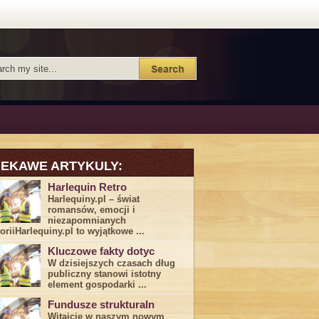
IEKAWE ARTYKULY:
Harlequin Retro
Harlequiny.pl – świat
romansów, emocji i
niezapomnianych
toriiHarlequiny.pl to wyjątkowe ...
Kluczowe fakty dotyc
W dzisiejszych czasach dług
publiczny stanowi istotny
element gospodarki ...
Fundusze strukturaln
Witajcie w naszym nowym