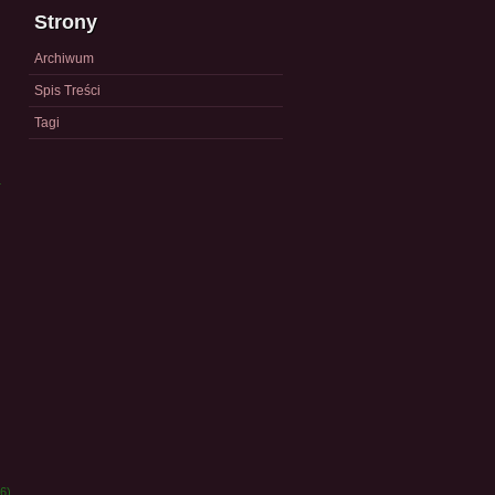
Strony
Archiwum
Spis Treści
Tagi
a
)
6)