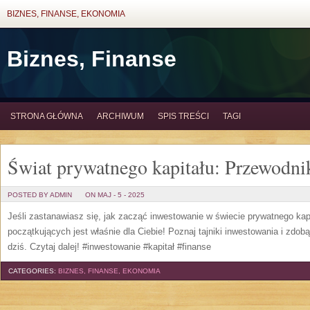
BIZNES, FINANSE, EKONOMIA
Biznes, Finanse
STRONA GŁÓWNA
ARCHIWUM
SPIS TREŚCI
TAGI
Świat prywatnego kapitału: Przewodni
POSTED BY ADMIN
ON MAJ - 5 - 2025
Jeśli zastanawiasz się, jak zacząć inwestowanie w świecie prywatnego kapi
początkujących jest właśnie dla Ciebie! Poznaj tajniki inwestowania i zdo
dziś. Czytaj dalej! #inwestowanie #kapitał #finanse
CATEGORIES:
BIZNES, FINANSE, EKONOMIA