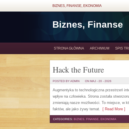
BIZNES, FINANSE, EKONOMIA
Biznes, Finanse
STRONA GŁÓWNA
ARCHIWUM
SPIS TR
Hack the Future
POSTED BY ADMIN
ON MAJ - 20 - 2026
Augmentyka to technologiczna przestrzeń inte
wpływ na człowieka. Strona została stworzona 
zmieniają nasze możliwości. To miejsce, w kt
faktów, ale jako żywy temat.
[ Read More ]
CATEGORIES:
BIZNES, FINANSE, EKONOMIA