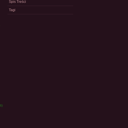
Spis Treści
Tagi
a
)
6)