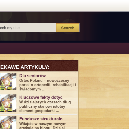
IEKAWE ARTYKULY:
Dla seniorów
Ortex Poland – nowoczesny
portal o ortopedii, rehabilitacji i
świadomym ...
Kluczowe fakty dotyc
W dzisiejszych czasach dług
publiczny stanowi istotny
element gospodarki ...
Fundusze strukturaln
Witajcie w naszym nowym
artykule na blogu! Dzisiaj