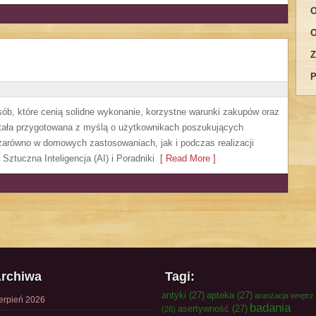
O
O
Z
P
ób, które cenią solidne wykonanie, korzystne warunki zakupów oraz
stała przygotowana z myślą o użytkownikach poszukujących
zarówno w domowych zastosowaniach, jak i podczas realizacji
Sztuczna Inteligencja (AI) i Poradniki
[ Read More ]
rchiwa
Tagi:
antyki
(27)
apteka
(27)
aranżacja wnętrz
ierpień 2026
badania
asertywność
(27)
(26)