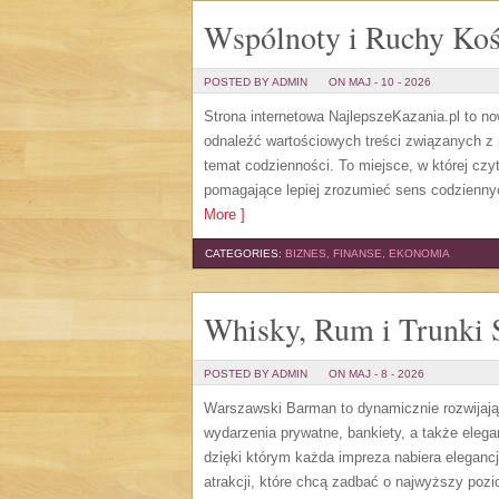
Wspólnoty i Ruchy Koś
POSTED BY ADMIN
ON MAJ - 10 - 2026
Strona internetowa NajlepszeKazania.pl to n
odnaleźć wartościowych treści związanych 
temat codzienności. To miejsce, w której cz
pomagające lepiej zrozumieć sens codzienny
More ]
CATEGORIES:
BIZNES, FINANSE, EKONOMIA
Whisky, Rum i Trunki 
POSTED BY ADMIN
ON MAJ - 8 - 2026
Warszawski Barman to dynamicznie rozwijają
wydarzenia prywatne, bankiety, a także elega
dzięki którym każda impreza nabiera eleganc
atrakcji, które chcą zadbać o najwyższy poz