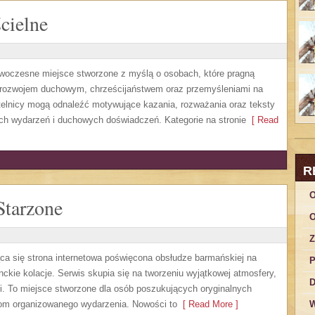
cielne
owoczesne miejsce stworzone z myślą o osobach, które pragną
z rozwojem duchowym, chrześcijaństwem oraz przemyśleniami na
ytelnicy mogą odnaleźć motywujące kazania, rozważania oraz teksty
ch wydarzeń i duchowych doświadczeń. Kategorie na stronie
[ Read
R
O
Starzone
O
Z
ca się strona internetowa poświęcona obsłudze barmańskiej na
P
nckie kolacje. Serwis skupia się na tworzeniu wyjątkowej atmosfery,
D
ji. To miejsce stworzone dla osób poszukujących oryginalnych
iom organizowanego wydarzenia. Nowości to
[ Read More ]
W