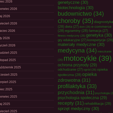
piec 2026
genetyczne
(30)
biotechnologia
(30)
zerwiec 2026
budownictwo
(34)
aj 2026
choroby
(35)
diagnostyk
wiecień 2026
(28)
e-commerce
dieta
(27)
dom
(26)
(28)
egzaminy
(28)
farmacja
(27)
arzec 2026
genetyka
(30)
fitness medyczny
(26)
uty 2026
korepetycje
(28
gry edukacyjne
(27)
materiały medyczne
(30)
tyczeń 2026
medycyna
(34)
mieszkanie
rudzień 2025
motocykle
(39)
istopad 2025
(26)
ochrona przyrody
(29)
aździernik 2025
opieka
odchudzanie
(27)
ogród
(26)
opieka
społeczna
(28)
rzesień 2025
zdrowotna
(31)
ierpień 2025
profilaktyka
(33)
piec 2025
przychodnia
(31)
psychologia
(2
zerwiec 2025
psychologia społeczna
(29)
recepty
(31)
rehabilitacja
(28)
aj 2025
sprzęt medyczny
(30)
wiecień 2025