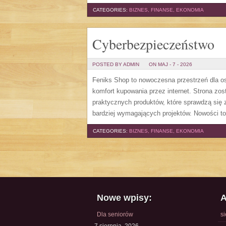
CATEGORIES:
BIZNES, FINANSE, EKONOMIA
Cyberbezpieczeństwo
POSTED BY ADMIN
ON MAJ - 7 - 2026
Feniks Shop to nowoczesna przestrzeń dla os
komfort kupowania przez internet. Strona zo
praktycznych produktów, które sprawdzą się 
bardziej wymagających projektów. Nowości to 
CATEGORIES:
BIZNES, FINANSE, EKONOMIA
Nowe wpisy:
A
Dla seniorów
s